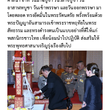
อาสาฬหบูชา วันเข้าพรรษา และวันออกพรรษา มา
โดยตลอด ทรงยึดมั่นในพระรัตนตรัย พรั่งพร้อมด้วย
พระปัญญาอันสามารถเข้าพระราชหฤทัยในพระ
สัทธรรม และทรงดำรงตนเป็นแบบอย่างที่ดีให้แก่
พสกนิกรชาวไทย เพื่อน้อมนำไปปฏิบัติ ส่งเสริมให้
พระพุทธศาสนาเจริญรุ่งเรืองสืบไป