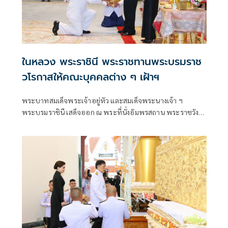
ในหลวง พระราชินี พระราชทานพระบรมราช
วโรกาสให้คณะบุคคลต่าง ๆ เฝ้าฯ
พระบาทสมเด็จพระเจ้าอยู่หัว และสมเด็จพระนางเจ้า ฯ
พระบรมราชินี เสด็จออก ณ พระที่นั่งอัมพรสถาน พระราชวัง
ดุสิต พระราชทานพระบรมราชวโรกาสให้ คณะบุคคลต่าง ๆ
เฝ้าทูลละอองธุลีพระบาท ตามลำดับดังนี้