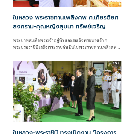
ในหลวง พระราชทานเพลิงศพ ศ.เกียรติยศ
สงคราม-คุณหญิงสุมนา ทรัพย์เจริญ
พระบาทสมเด็จพระเจ้าอยู่หัว และสมเด็จพระนางเจ้า ฯ
พระบรมราชินี เสด็จพระราชดำเนินไปพระราชทานเพลิงศพ
ศาสตราจารย์เกียรติยศสงคราม ทรัพย์เจริญ
ป.จ.,ม.ป.ช.,ม.ว.ม.,ภ.ป.ร. 3 ,ว.ป.ร.3 และคุณหญิงสุมนา ทรัพย์
เจริญ ต.จ.,ป.ม.
ในหลวง-พระราชินี ทรงเปิดงาน 'โครงการ