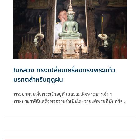
หลวงราชสาริณีสิริพัชร มหาวัชรราชธิดา ณ พระที่นั่งพิมานรัต
ยา พระบรมมหาราชวัง
ในหลวง ทรงเปลี่ยนเครื่องทรงพระแก้ว
มรกตสำหรับฤดูฝน
พระบาทสมเด็จพระเจ้าอยู่หัว และสมเด็จพระนางเจ้า ฯ
พระบรมราชินี เสด็จพระราชดำเนินโดยรถยนต์พระที่นั่ง พร้อม
ด้วยสมเด็จพระเจ้าลูกเธอ เจ้าฟ้าสิริวัณณวรี นารีรัตนราชกัญญา
สมเด็จพระเจ้าลูกยาเธอ เจ้าฟ้าทีปังกรรัศมีโชติ มหาวชิโรตตมา
งกูร สิริวิบูลยราชกุมาร