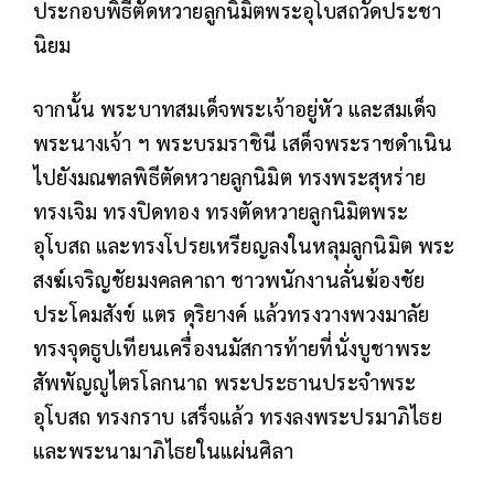
ประกอบพิธีตัดหวายลูกนิมิตพระอุโบสถวัดประชา
นิยม
จากนั้น พระบาทสมเด็จพระเจ้าอยู่หัว และสมเด็จ
พระนางเจ้า ฯ พระบรมราชินี เสด็จพระราชดำเนิน
ไปยังมณฑลพิธีตัดหวายลูกนิมิต ทรงพระสุหร่าย
ทรงเจิม ทรงปิดทอง ทรงตัดหวายลูกนิมิตพระ
อุโบสถ และทรงโปรยเหรียญลงในหลุมลูกนิมิต พระ
สงฆ์เจริญชัยมงคลคาถา ชาวพนักงานลั่นฆ้องชัย
ประโคมสังข์ แตร ดุริยางค์ แล้วทรงวางพวงมาลัย
ทรงจุดธูปเทียนเครื่องนมัสการท้ายที่นั่งบูชาพระ
สัพพัญญูไตรโลกนาถ พระประธานประจำพระ
อุโบสถ ทรงกราบ เสร็จแล้ว ทรงลงพระปรมาภิไธย
และพระนามาภิไธยในแผ่นศิลา