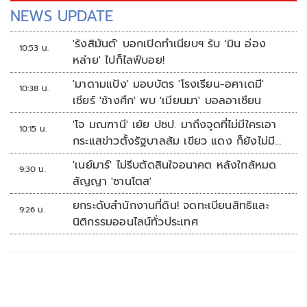
NEWS UPDATE
'รังสิมันต์' บอกเปิดทำเนียบฯ รับ 'มิน อ่อง
10:53 น.
หล่าย' ไปก็ไลฟ์บอย!
'มาดามแป้ง' มอบบัตร 'โรงเรียน-อคาเดมี'
10:38 น.
เชียร์ 'ช้างศึก' พบ 'เมียนมา' บอลอาเซียน
'โจ มณฑานี' เย้ย ปชป. มาถึงจุดที่ไม่มีใครเอา
10:15 น.
กระแสข่าวตั้งรัฐบาลส้ม เขียว แดง ก็ยังไม่มีฟ้า
เลย
'เนย์มาร์' ไม่รีบตัดสินใจอนาคต หลังใกล้หมด
9:30 น.
สัญญา 'ซานโตส'
ยกระดับสำนักงานที่ดิน! จดทะเบียนสิทธิและ
9:26 น.
นิติกรรมออนไลน์ทั่วประเทศ