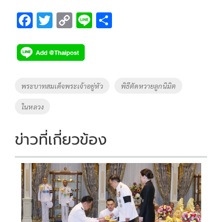
F
T
C
Li
S
ac
wi
o
n
h
e
tt
p
e
ar
b
er
y
e
o
Li
Tags
พระบาทสมเด็จพระเจ้าอยู่หัว
พิธีตัดหวายลูกนิมิต
o
n
ในหลวง
k
k
ข่าวที่เกี่ยวข้อง