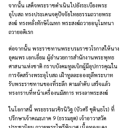
จากนั้น เสด็จพระราชดำเนินไปยังระเบียงพระ
อุโบสถ ทรงประเคนจตุปัจจัยไทยธรรมถวายพระ
สงฆ์
ทรงหลั่งทักษิโณทก พระสงฆ์ถวายอนุโมทนา
ถวายอดิเรก
ต่อจากนั้น พระราชทานพระบรมราชวโรกาสให้
นาง
อุดมพร เอกเอี่ยม ผู้อำนวยการสำนักงานพระพุทธ
ศาสนาแห่งชาติ กราบบังคมทูลเบิกผู้มีอุปการคุณ
ใน
การจัดสร้างพระอุโบสถ เฝ้าทูลละอองธุลีพระบาท
รับพระราชทานของที่ระลึก ตามลำดับ
เสร็จแล้ว
ทรงกราบที่หน้าเครื่องนมัสการ ทรงลาพระสงฆ์
ในโอกาสนี้ พระธรรมวชิรนิวิฐ (บัวศรี ชุตินฺธโร) ที่
ปรึกษาเจ้าคณะภาค 9 (ธรรมยุต) เจ้าอาวาสวัด
ประชานิยม ถวายพระไพรีพินาศ เนื้อทองแดง