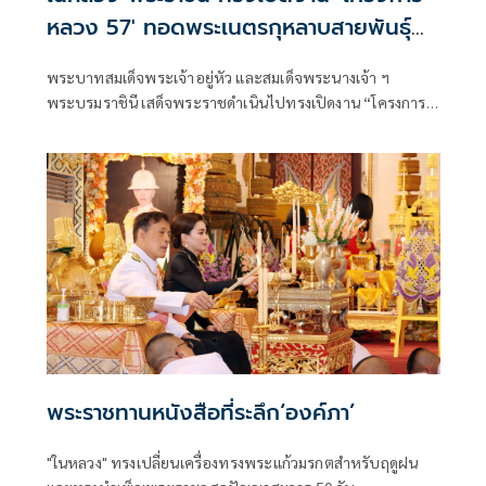
หลวง 57' ทอดพระเนตรกุหลาบสายพันธุ์
ใหม่ 'ควีนสุทิดา'
พระบาทสมเด็จพระเจ้าอยู่หัว และสมเด็จพระนางเจ้า ฯ
พระบรมราชินี เสด็จพระราชดำเนินไปทรงเปิดงาน “โครงการ
หลวง 57“ ภายใต้แนวคิด “พรรณพืชพระราชทาน สืบสาน
รักษา ต่อยอด จากดอยสู่เมือง” (The Blooming Legacy of
Royal Flora)
พระราชทานหนังสือที่ระลึก‘องค์ภา’
"ในหลวง" ทรงเปลี่ยนเครื่องทรงพระแก้วมรกตสำหรับฤดูฝน