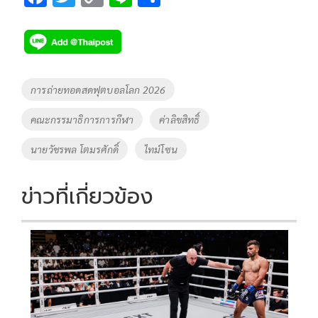
ac
wi
o
n
h
e
tt
p
e
ar
b
er
y
e
o
Li
Tags
การถ่ายทอดสดฟุตบอลโลก 2026
o
n
คณะกรรมาธิการการกีฬา
ค่าลิขสิทธิ์
k
k
นายวัชรพล โตมรศักดิ์
ไทม์โซน
ข่าวที่เกี่ยวข้อง