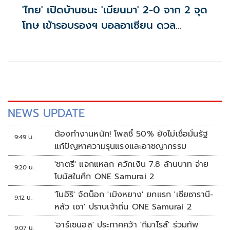
'ไทย' เปิดบ้านชนะ 'เมียนมา' 2-0 จาก 2 จุด
โทษ เข้ารอบรองฯ บอลอาเซียน ดวล
'สิงคโปร์'
NEWS UPDATE
ต้องทำงานหนัก! โพลชี้ 50% ยังไม่เชื่อมั่นรัฐ
9:49 น.
แก้ปัญหาความรุนแรงและอาชญากรรม
'ชาตรี' แจกแหลก ควักเงิน 7.8 ล้านบาท จ่าย
9:20 น.
โบนัสในศึก ONE Samurai 2
'โนอิริ' จัดน็อก 'เมิงหยาง' ยกแรก 'เซียซารานี-
9:12 น.
หลัว เชา' ปราบเจ้าถิ่น ONE Samurai 2
'อาร์เซนอล' ประกาศคว้า 'กีมาไรส์' ร่วมทัพ
9:07 น.