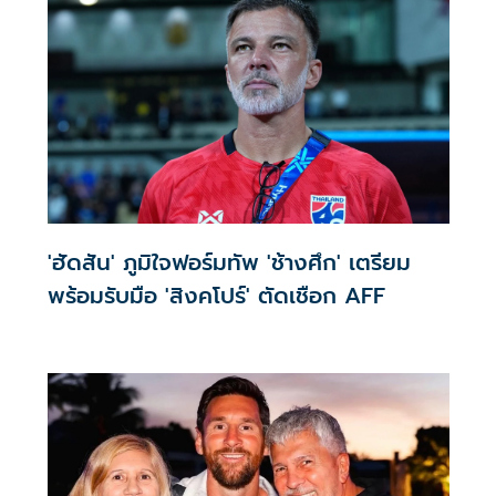
'ฮัดสัน' ภูมิใจฟอร์มทัพ 'ช้างศึก' เตรียม
พร้อมรับมือ 'สิงคโปร์' ตัดเชือก AFF