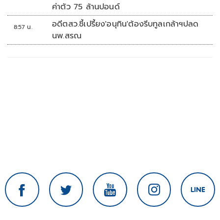
ค่าตัว 75 ล้านปอนด์
อดีตสว.ชี้เปรี้ยง'อนุทิน'ต้องรีบทูลเกล้าฯปลด
8:57 น.
นพ.สรณ