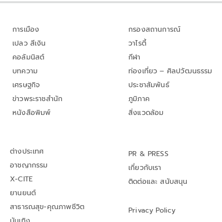
การเมือง
กรองสถานการณ์
เปลว สีเงิน
วาไรตี้
คอลัมนิสต์
กีฬา
บทความ
ท่องเที่ยว – ศิลปวัฒนธรรม
เศรษฐกิจ
ประชาสัมพันธ์
ข่าวพระราชสำนัก
ภูมิภาค
หนังสือพิมพ์
สิ่งแวดล้อม
ต่างประเทศ
PR & PRESS
อาชญากรรม
เกี่ยวกับเรา
X-CITE
ติดต่อและ สนับสนุน
ยานยนต์
สาธารณสุข-คุณภาพชีวิต
Privacy Policy
บันเทิง