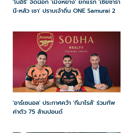
'โนอิริ' จัดน็อก 'เมิงหยาง' ยกแรก 'เซียซารา
นี-หลัว เชา' ปราบเจ้าถิ่น ONE Samurai 2
'อาร์เซนอล' ประกาศคว้า 'กีมาไรส์' ร่วมทัพ
ค่าตัว 75 ล้านปอนด์