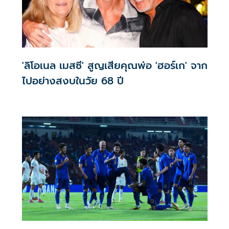
'ลิโอเนล เมสซี' สูญเสียคุณพ่อ 'ฮอร์เก' จาก
ไปอย่างสงบในวัย 68 ปี