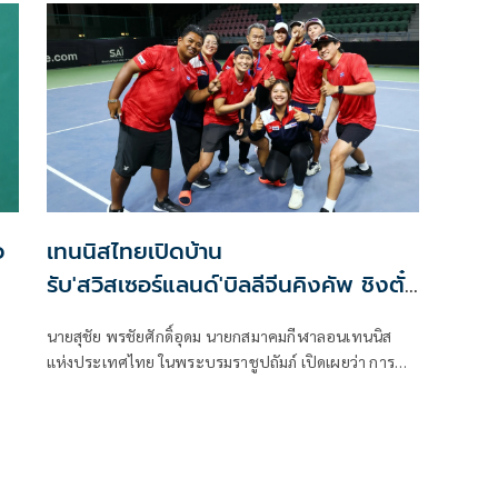
ว
เทนนิสไทยเปิดบ้าน
รับ'สวิสเซอร์แลนด์'บิลลีจีนคิงคัพ ชิงตั๋ว
เวิลด์กรุ๊ป
นายสุชัย พรชัยศักดิ์อุดม นายกสมาคมกีฬาลอนเทนนิส
แห่งประเทศไทย ในพระบรมราชูปถัมภ์ เปิดเผยว่า การ
แข่งขันเทนนิสชิงแชมป์โลก ประเภททีมหญิง รายการ
"2026 บิลลี จีน คิง คัพ บาย เกนบริดจ์" เพลย์ออฟ เวิลด์
กรุ๊ป ทีมชาติไทย พบกับ ทีมชาติสวิตเซอร์แลนด์ จะจัดขึ้น
ระหว่างวันที่ 21-22 พ.ย.นี้ ณ ศูนย์พัฒนากีฬาเทนนิสแห่ง
ชาติ เมืองทองธานี จ.นนทบุรี