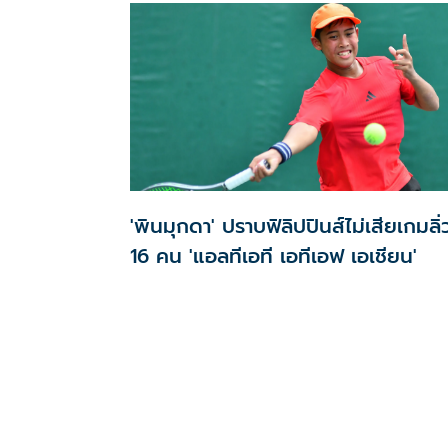
'พินมุกดา' ปราบฟิลิปปินส์ไม่เสียเกมลิ่
16 คน 'แอลทีเอที เอทีเอฟ เอเชียน'