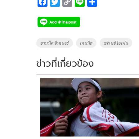
F
T
C
Li
S
ac
wi
o
n
h
e
tt
p
e
ar
b
er
y
e
o
Li
Tags
ยานนิค ซินเนอร์
เทนนิส
เฟรนช์ โอเพ่น
o
n
k
k
ข่าวที่เกี่ยวข้อง