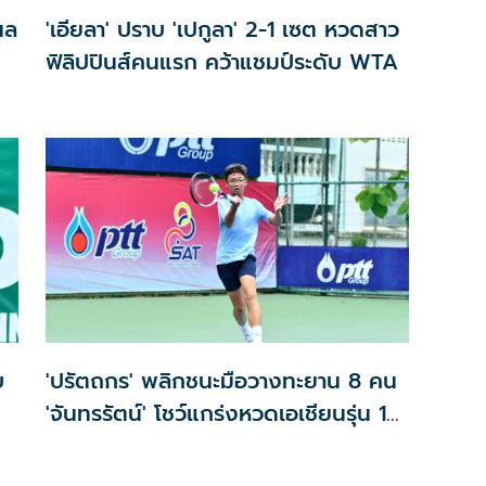
นล
'เอียลา' ปราบ 'เปกูลา' 2-1 เซต หวดสาว
ฟิลิปปินส์คนแรก คว้าแชมป์ระดับ WTA
บ
'ปรัตถกร' พลิกชนะมือวางทะยาน 8 คน
'จันทรรัตน์' โชว์แกร่งหวดเอเชียนรุ่น 14
ปี