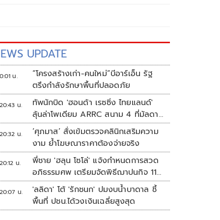
EWS UPDATE
“โครงสร้างเก่า-คนใหม่”บีอาร์เอ็น รัฐ
0:01 น.
ตรึงกำลังรักษาพื้นที่ปลอดภัย
ทัพนักบิด 'ฮอนด้า เรซซิ่ง ไทยแลนด์'
20:43 น.
ลุ้นล่าโพเดียม ARRC สนาม 4 ที่มัลดาลิ
กา
‘ศุภมาส’ สั่งเข้มตรวจคลินิกเสริมความ
20:32 น.
งาม ย้ำโฆษณาราคาต้องจ่ายจริง
พี่ชาย 'ฮลุน โซโล่' แจ้งกำหนดการสวด
20:12 น.
อภิธรรมศพ เตรียมจัดพิธีฌาปนกิจ 11
ส.ค.
'ลลิดา' โต้ 'รักชนก' ปมงบน้ำบาดาล ชี้
20:07 น.
พื้นที่ ปชน.ได้วงเงินเฉลี่ยสูงสุด