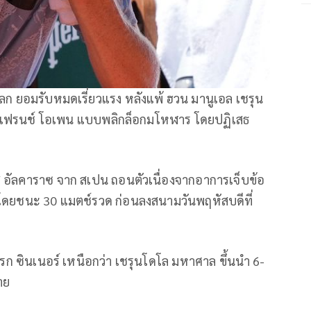
ก ยอมรับหมดเรี่ยวแรง หลังแพ้ ฮวน มานูเอล เชรุน
ึกเฟรนช์ โอเพน แบบพลิกล็อกมโหฬาร โดยปฏิเสธ
 อัลคาราซ จาก สเปน ถอนตัวเนื่องจากอาการเจ็บข้อ
ด โดยชนะ 30 แมตช์รวด ก่อนลงสนามวันพฤหัสบดีที่
บแรก ซินเนอร์ เหนือกว่า เชรุนโดโล มหาศาล ขึ้นนำ 6-
าย