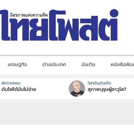
เศรษฐกิจ
ต่างประเทศ
บันเทิง
หนังสือพิม
ผักกาดหอม
วิสามัญบันเทิง
ดับไฟใต้มันไม่ง่าย
สุภาพบุรุษผู้อาวุโส?