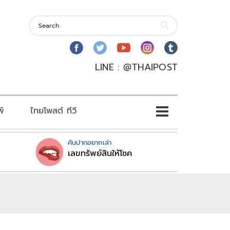
LINE : @THAIPOST
พ์
ไทยโพสต์ ทีวี
คันปากอยากเล่า
เลขทรัพย์สินให้โชค