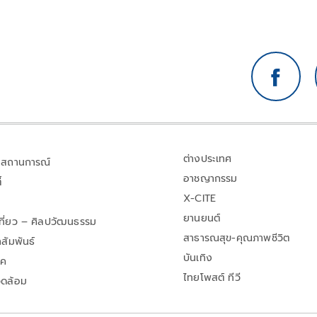
ต่างประเทศ
สถานการณ์
อาชญากรรม
้
X-CITE
ยานยนต์
เที่ยว – ศิลปวัฒนธรรม
สาธารณสุข-คุณภาพชีวิต
สัมพันธ์
บันเทิง
าค
ไทยโพสต์ ทีวี
วดล้อม