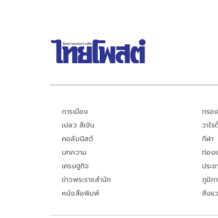
การเมือง
กรอง
เปลว สีเงิน
วาไรตี
คอลัมนิสต์
กีฬา
บทความ
ท่อง
เศรษฐกิจ
ประชา
ข่าวพระราชสำนัก
ภูมิภ
หนังสือพิมพ์
สิ่งแ