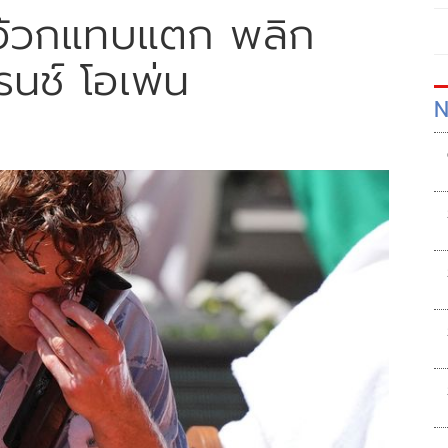
งอ้วกแทบแตก พลิก
นช์ โอเพ่น
N