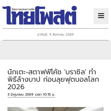
อาทิตย์, 9 สิงหาคม 2569
นักเตะ-สตาฟฟ์โค้ช 'บราซิล' ทำ
พิธีล้างบาป ก่อนลุยฟุตบอลโลก
2026
3 มิถุนายน 2569 เวลา 10:15 น.