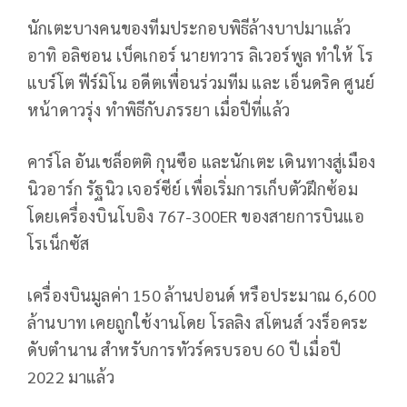
นักเตะบางคนของทีมประกอบพิธีล้างบาปมาแล้ว
อาทิ อลิซอน เบ็คเกอร์ นายทวาร ลิเวอร์พูล ทำให้ โร
แบร์โต ฟีร์มิโน อดีตเพื่อนร่วมทีม และ เอ็นดริค ศูนย์
หน้าดาวรุ่ง ทำพิธีกับภรรยา เมื่อปีที่แล้ว
คาร์โล อันเชล็อตติ กุนซือ และนักเตะ เดินทางสู่เมือง
นิวอาร์ก รัฐนิว เจอร์ซีย์ เพื่อเริ่มการเก็บตัวฝึกซ้อม
โดยเครื่องบินโบอิง 767-300ER ของสายการบินแอ
โรเน็กซัส
เครื่องบินมูลค่า 150 ล้านปอนด์ หรือประมาณ 6,600
ล้านบาท เคยถูกใช้งานโดย โรลลิง สโตนส์ วงร็อคระ
ดับตำนาน สำหรับการทัวร์ครบรอบ 60 ปี เมื่อปี
2022 มาแล้ว