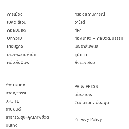
การเมือง
กรองสถานการณ์
เปลว สีเงิน
วาไรตี้
คอลัมนิสต์
กีฬา
บทความ
ท่องเที่ยว – ศิลปวัฒนธรรม
เศรษฐกิจ
ประชาสัมพันธ์
ข่าวพระราชสำนัก
ภูมิภาค
หนังสือพิมพ์
สิ่งแวดล้อม
ต่างประเทศ
PR & PRESS
อาชญากรรม
เกี่ยวกับเรา
X-CITE
ติดต่อและ สนับสนุน
ยานยนต์
สาธารณสุข-คุณภาพชีวิต
Privacy Policy
บันเทิง