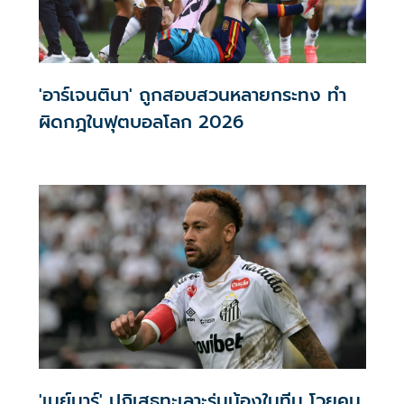
'อาร์เจนตินา' ถูกสอบสวนหลายกระทง ทำ
ผิดกฎในฟุตบอลโลก 2026
'เนย์มาร์' ปฏิเสธทะเลาะรุ่นน้องในทีม โวยคน