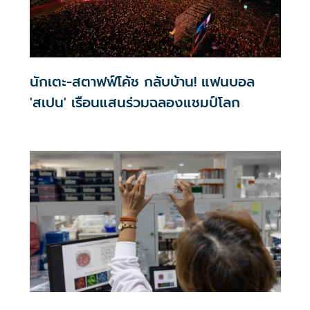
นักเตะ-สตาฟฟ์โค้ช กลับบ้าน! แฟนบอล
'สเปน' เรือนแสนร่วมฉลองแชมป์โลก