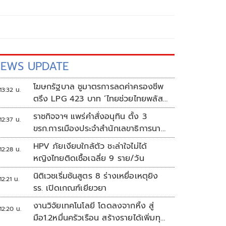
EWS UPDATE
โฆษกรัฐบาล ชูมาตรการลดค่าครองชีพ
13:32 น.
ตรึง LPG 423 บาท ‘ไทยช่วยไทยพลัส’
ดันเงินหมุนแสนล้าน
ราชกิจจาฯ แพร่คำสั่งอนุทิน ตั้ง 3
12:37 น.
ขรก.การเมืองประจำสำนักเลขาธิการนา
ยกฯ
HPV ภัยเงียบใกล้ตัว ชะล่าใจไม่ได้
12:28 น.
หญิงไทยติดเชื้อเฉลี่ย 9 ราย/วัน
นิติเวชเริ่มชันสูตร 8 ร่างเหยื่อเหตุยิง
12:21 น.
รร. เปิดเกณฑ์เยียวยา
งานวิจัยเทคโนโลยี โดดลงจากหิ้ง สู่
12:20 น.
มือ1.2หมื่นครัวเรือน สร้างรายได้เพิ่มทุก