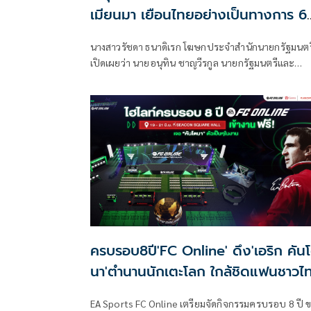
เมียนมา เยือนไทยอย่างเป็นทางการ 6
7 ส.ค.
นางสาวรัชดา ธนาดิเรก โฆษกประจำสำนักนายกรัฐมนตร
เปิดเผยว่า นายอนุทิน ชาญวีรกูล นายกรัฐมนตรีและ
รัฐมนตรีว่าการกระทรวงมห
ครบรอบ8ปี'FC Online' ดึง'เอริก คัน
นา'ตำนานนักเตะโลก ใกล้ชิดแฟนชาวไ
EA Sports FC Online เตรียมจัดกิจกรรมครบรอบ 8 ปี 