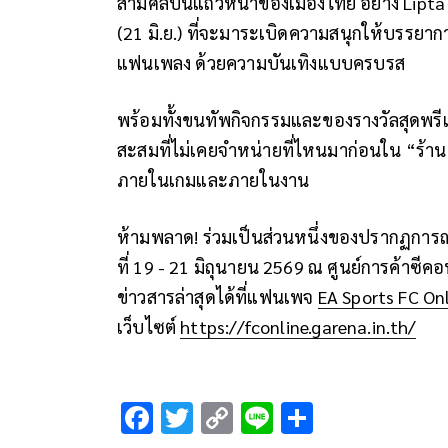
สามศิลปินแถวหน้าของเมืองไทย อย่าง
Lipta
(
21
มิ.ย.)
ที่จะมาระเบิดความสนุกให้บรรย
แฟนเพลง ด้วยความบันเทิงแบบครบรส
พร้อมทั้งขนทัพกิจกรรมและของรางวัลสุดพรี
สะสมที่ไม่เคยจำหน่ายที่ไหนมาก่อนใน
“
ร้าน
ภายในเกมและภายในงาน
ห้ามพลาด! ร่วมเป็นส่วนหนึ่งของปรากฏการณ
ที่
19 - 21
มิถุนายน
2569
ณ ศูนย์การค้าซีคอ
ข่าวสารล่าสุดได้ที่แฟนเพจ
EA Sports FC On
เว็บไซต์
https://fconline.garena.in.th/
F
T
C
Li
S