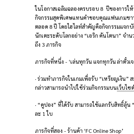
ในโอกาสเฉลิมฉลองครบรอบ
8
ปีของการให
กิจกรรมสุดพิเศษแทนคำขอบคุณแฟนเกมชาวไท
ตลอด
8
ปี โดยไฮไลท์สำคัญคือกิจกรรมแจกบ
นักเตะระดับโลกอย่าง
“
เอริก คันโตนา
”
จำน
ถึง
3
ภารกิจ
ภารกิจที่หนึ่ง -
‘
เล่นทุกวัน แจกทุกวัน ล่าตั๋ว
·
ร่วมทำภารกิจในเกมเพื่อรับ “เหรียญเงิน” ส
กล่าวสามารถนำไปใช้ร่วมกิจกรรมบน
เว็บไซต
·
“คูปอง” ที่ได้รับ สามารถใช้แลกรับสิทธิ์ลุ้น
ละ
1
ใบ
ภารกิจที่สอง - ร้านค้า
‘FC Online Shop’