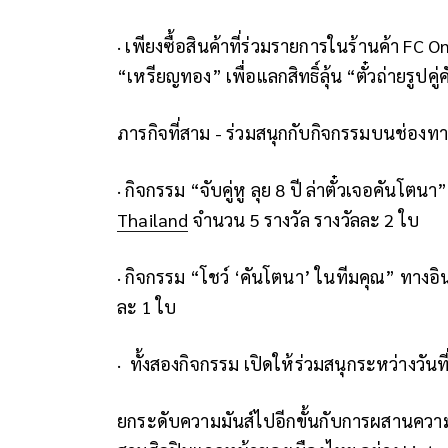
·
เพียงซื้อสินค้าที่ร่วมรายการในร้านค้า
FC On
“เหรียญทอง” เพื่อแลกสิทธิ์ลุ้น “ตั๋วถ่ายรูป
ภารกิจที่สาม - ร่วมสนุกกับกิจกรรมบนช่องท
·
กิจกรรม
“
จับคู่หู ลุย
8
ปี ล่าตั๋วเจอคันโตนา
Thailand
จำนวน
5
รางวัล รางวัลละ
2
ใบ
·
กิจกรรม
“
โชว์
‘
คันโตนา
’
ในทีมคุณ
”
ทางอ
ละ
1
ใบ
·
ทั้งสองกิจกรรม เปิดให้ร่วมสนุกระหว่างวันที
ยกระดับความมันส์ไปอีกขั้นกับการผสานความบ