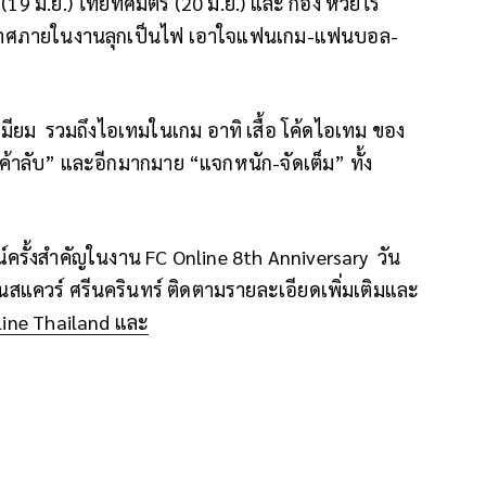
 (19
มิ.ย.) ไทยทศมิตร (
20
มิ.ย.) และ ก้อง ห้วยไร่
ากาศภายในงานลุกเป็นไฟ เอาใจแฟนเกม-แฟนบอล-
เมียม
รวมถึงไอเทมในเกม อาทิ เสื้อ โค้ดไอเทม ของ
ค้าลับ
”
และอีกมากมาย
“
แจกหนัก-จัดเต็ม
”
ทั้ง
์ครั้งสำคัญในงาน
FC Online 8th Anniversary
วัน
นสแควร์ ศรีนครินทร์ ติดตามรายละเอียดเพิ่มเติมและ
line Thailand
และ