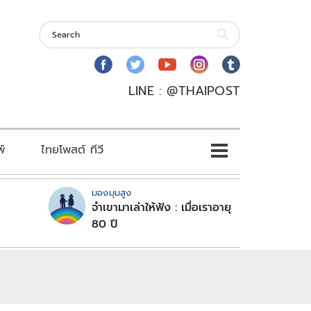
LINE : @THAIPOST
พ์
ไทยโพสต์ ทีวี
มองมุมสูง
จำเขามาเล่าให้ฟัง : เมื่อเราอายุ
80 ปี