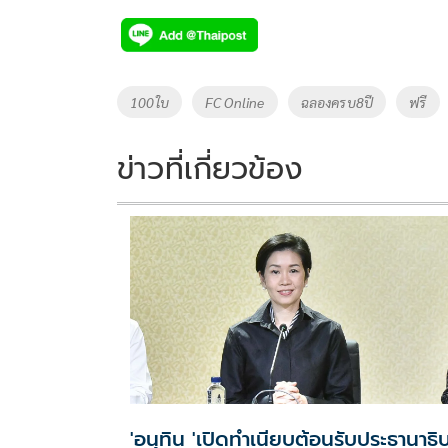
ac
wi
o
n
h
e
tt
p
e
ar
b
er
y
e
o
Li
Tags
100ใบ
FC Online
ฉลองครบ8ปี
ฟรี
o
n
k
k
ข่าวที่เกี่ยวข้อง
'อนุทิน 'เปิดทำเนียบต้อนรับประธานาธิบ