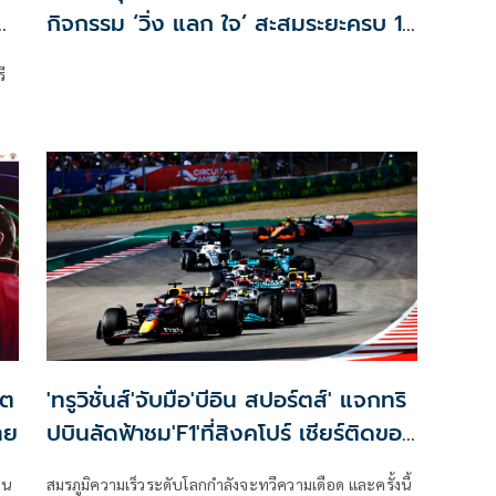
–
กิจกรรม ‘วิ่ง แลก ใจ’ สะสมระยะครบ 10
กิโลเมตร รับฟรี!! โปรแกรมตรวจคลื่น
ี
ไฟฟ้าหัวใจ
โต
'ทรูวิชั่นส์'จับมือ'บีอิน สปอร์ตส์' แจกทริ
ทย
ปบินลัดฟ้าชม'F1'ที่สิงคโปร์ เชียร์ติดขอบ
แทร็กฟรี
ขน
สมรภูมิความเร็วระดับโลกกำลังจะทวีความเดือด และครั้งนี้