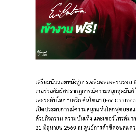
เตรียมนับถอยหลังสู่การเฉลิมฉลองครบรอบ
เกมร่วมสัมผัสปรากฏการณ์ความสนุกสุดมันส
เตะระดับโลก
“
เอริก คันโตนา (
Eric Canton
เปิดประสบการณ์ความสนุกแห่งโลกฟุตบอลแบ
ด้วยกิจกรรม ความบันเทิง และเซอร์ไพรส์มา
21
มิถุนายน
2569
ณ ศูนย์การค้าซีคอนสแควร