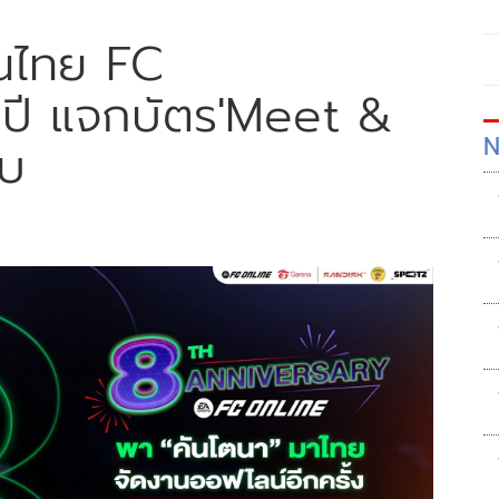
ือนไทย FC
ปี แจกบัตร'Meet &
N
ใบ