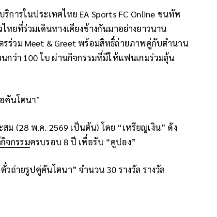
้บริการในประเทศไทย
EA Sports FC Online
ขนทัพ
ยที่ร่วมเดินทางเคียงข้างกันมาอย่างยาวนาน
ัตรร่วม
Meet & Greet
พร้อมสิทธิ์ถ่ายภาพคู่กับตำนาน
วนกว่า
100
ใบ
ผ่านกิจกรรมที่มีให้แฟนเกมร่วมลุ้น
เจอคันโตนา
’
ะสม (
28
พ.ค.
2569
เป็นต้น) โดย “เหรียญเงิน” ดัง
์กิจกรรม
ครบรอบ
8
ปี เพื่อรับ “คูปอง”
 “ตั๋วถ่ายรูปคู่คันโตนา” จำนวน
30
รางวัล รางวัล