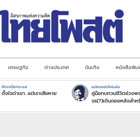
เศรษฐกิจ
ต่างประเทศ
บันเทิง
หนังสือพิม
คิดเหนือกระแส
แม่หมอสมัครเล่น
ตั้งใจด่าเขา...แต่เราเสียหาย
คู่มือทบทวนชีวิตช่วงพร
จร(7)เดินถอยหลังสำหร
ลัคนาราศีตอนที่2