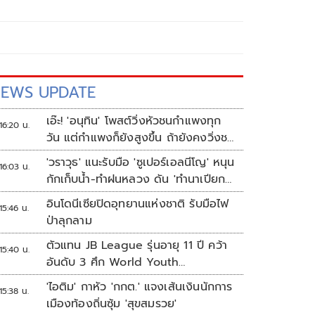
EWS UPDATE
เอ๊ะ! 'อนุทิน' โพสต์วิ่งหัวชนกำแพงทุก
16:20 น.
วัน แต่กำแพงก็ยังสูงขึ้น ถ้ายังคงวิ่งชน
อยู่มันก็เจ็บหัวอีก
'วราวุธ' แนะรับมือ 'ซูเปอร์เอลนีโญ' หนุน
16:03 น.
กักเก็บน้ำ-ทำฝนหลวง ดัน 'ทำนาเปียก
สลับแห้ง'
อินโดนีเซียปิดอุทยานแห่งชาติ รับมือไฟ
15:46 น.
ป่าลุกลาม
ตัวแทน JB League รุ่นอายุ 11 ปี คว้า
15:40 น.
อันดับ 3 ศึก World Youth
Championship 2026 ที่สิงคโปร์
'ไอติม' กาหัว 'กกต.' แจงเส้นเงินนักการ
15:38 น.
เมืองท้องถิ่นซุ้ม 'สุขสมรวย'