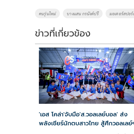
b
er
y
e
o
Li
Tags
คนรุ่นใหม่
บางแสน กรนังด์ปรี
มอเตอร์สปอร์
o
n
k
k
ข่าวที่เกี่ยวข้อง
'เอส โคล่า'จับมือ'ส.วอลเลย์บอล' ส่ง
พลังเชียร์นักตบสาวไทย สู้ศึกวอลเลย์
หญิงเนชันส์ลีก2026