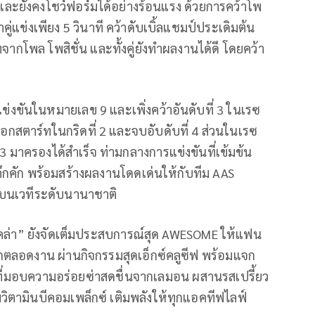
และยังคงโชว์ฟอร์มได้อย่างร้อนแรง ด้วยการคว้าโพ
คู่แข่งเพียง
5
วินาที คว้าดับเบิ้ลแชมป์ประเดิมต้น
ากโพล โพสิชั่น และทั้งคู่ยังทำผลงานได้ดี โดยคว้า
แข่งขันในหมายเลข
9
และเพิ่งคว้าอันดับที่
3
ในเรซ
คู่ออกสตาร์ทในกริดที่
2
และจบอับดับที่
4
ส่วนในเรซ
3
มาครองได้สำเร็จ ท่ามกลางการแข่งขันที่เข้มข้น
ึกคัก พร้อมสร้างผลงานโดดเด่นให้กับทีม
AAS
บนเวทีระดับนานาชาติ
ล่า” ยังจัดเต็มประสบการณ์สุด
AWESOME
ให้แฟน
กตลอดงาน ผ่านกิจกรรมสุดเอ็กซ์คลูซีฟ พร้อมแจก
ที่มอบความอร่อยซ่าสดชื่นจากเลมอน ผสานรสเปรี้ยว
วิตามินบีคอมเพล็กซ์ เติมพลังให้ทุกแอคทีฟไลฟ์