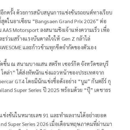
อีกครั้ง ด้วยการสนับสนุนการแข่งขันรถยนต์ทางเรียบ
ี่สุดในอาเซียน “
Bangsaen Grand Prix 2026”
ต่อ
ีม
AAS Motorsport
ลงสนามชิงเจ้าแห่งความเร็ว เพื่อ
และร่วมสร้างแรงบันดาลใจให้
Gen Z
กล้าไล่
AWESOME
และก้าวข้ามทุกขีดจำกัดของตัวเอง
ัดขึ้น ณ สนามบางแสน สตรีท เซอร์กิต จังหวัดชลบุรี
 โคล่า” ได้ส่งทัพนักแข่งแถวหน้าของประเทศจาก
percar GT4
โดยมีนักแข่งชื่อดังอย่าง
“
บูม
”
กันตธีร์ กุ
iland Super Series
ปี
2025
พร้อมด้วย
“
ปุ๊
”
เดชาธร
งแข่งขันในหมายเลข
91
และทำผลงานได้อย่างยอด
and Super Series 2026
เมื่อเดือนพฤษภาคมที่ผ่านมา