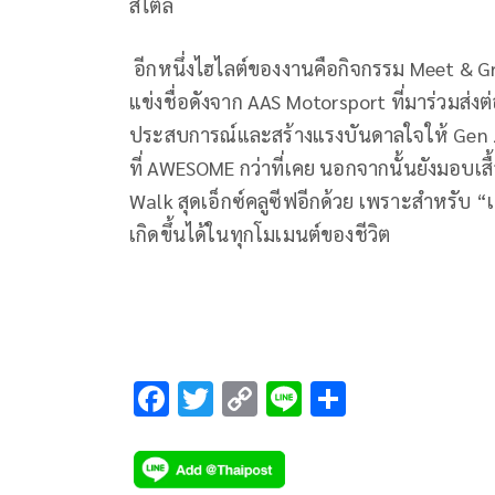
สไตล์
อีกหนึ่งไฮไลต์ของงานคือกิจกรรม
Meet & G
แข่งชื่อดังจาก
AAS Motorsport
ที่มาร่วมส่งต
ประสบการณ์และสร้างแรงบันดาลใจให้
Gen
ที่
AWESOME
กว่าที่เคย นอกจากนั้นยังมอบเ
Walk
สุดเอ็กซ์คลูซีฟอีกด้วย เพราะสำหรับ 
เกิดขึ้นได้ในทุกโมเมนต์ของชีวิต
F
T
C
Li
S
ac
wi
o
n
h
e
tt
p
e
ar