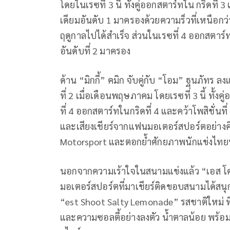
โดยในเรซที่
3
นี้ ทั้งคู่ออกสตาร์ทใน กริดที่
3
เดียมอันดับ
1
มาครองด้วยความร็วที่เหนือกว่า
ฤดูกาลไปได้สำเร็จ ส่วนในเรซที่
4
ออกสตาร์ทจ
อันดับที่
2
มาครอง
ด้าน
“
มิกกี้
”
คมิก จับคู่กับ
“
โอม
”
ฐนภัทร ลง
ที่
2
เมื่อเดือนพฤษภาคม โดยเรซที่
3
นี้ ทั้ง
ที่
4
ออกสตาร์ทในกริดที่
4
และคว้าโพสิชั่นที่
และเสียงเชียร์จากแฟนมอเตอร์สปอร์ตอย่างค
Motorsport
และตอกย้ำศักยภาพนักแข่งไทย
นอกจากความเร้าใจในสนามแข่งแล้ว “เอส โค
มอเตอร์สปอร์ตที่มาเชียร์ติดขอบสนามได้สนุ
“
est Shoot Salty Lemonade”
รสชาติใหม่ 
และความซอลตี้อย่างลงตัว น้ำตาลน้อย พร้อม