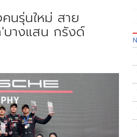
งคนรุ่นใหม่ สาย
ก'บางแสน กรังด์
N