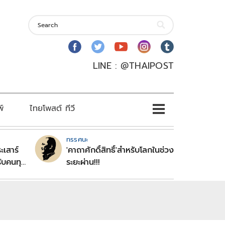
LINE : @THAIPOST
พ์
ไทยโพสต์ ทีวี
ทรรศนะ
ะเสาร์
'คาถาศักดิ์สิทธิ์'สำหรับโลกในช่วง
ับคนทุก
ระยะผ่าน!!!