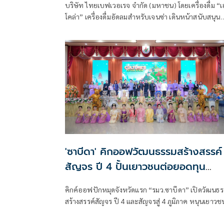
บริษัท ไทยเบฟเวอเรจ จำกัด (มหาชน) โดยเครื่องดื่ม “
โคล่า” เครื่องดื่มอัดลมสำหรับเจนซ่า เดินหน้าสนับสนุน
วงการกีฬาของไทยอย่างต่อเนื่อง ล่าสุดร่วมกับสมาคมก
วอลเลย์บอลแห่งประเทศไทย ร่วมเป็นส่วนหนึ่งของการ
แข่งขันวอลเลย์บอลหญิงเนชันส์ลีก 2026 (Volleyball
Nations League 2026 : VNL 2026) รายการวอลเลย์
ระดับโลกที่รวบรวมสุดยอดทีมชาติหญิงจากทั่วโลกมา
ประชันฝีมือ ท่ามกลางความสนใจจากแฟนกีฬาชาวไทย
และแฟนวอลเลย์บอลทั่วโลก โดยจัดการแข่งขันสนามที่ 
ที่กรุงเทพมหานคร ณ อินดอร์สเตเดียม หัวหมาก ระหว่า
วันที่ 17 - 21 มิถุนายน 2569
'ซาบีดา' คิกออฟวัฒนธรรมสร้างสรรค์
สัญจร ปี 4 ปั้นเยาวชนต่อยอดทุน
วัฒนธรรมสู่อนาคต
คิกค์ออฟปักหมุดจังหวัดแรก “รมว.ซาบีดา” เปิดวัฒนธ
สร้างสรรค์สัญจร ปี 4 และสัญจรสู่ 4 ภูมิภาค หนุนเยาวช
ต่อยอดทุนวัฒนธรรม ชูแนวคิด