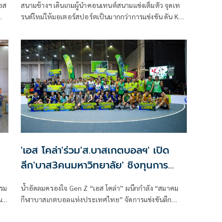
เอส
สนามช้างฯ เดินเกมผู้นำคอนเทนต์สนามแข่งเต็มตัว จุดเท
รนด์ใหม่ให้มอเตอร์สปอร์ตเป็นมากกว่าการแข่งขัน ดัน Key
ีฬา
Visual จากอัตลักษณ์ไทยสู่ภาษาภาพแบบมังงะ เขย่า
วงการสองล้อภูมิภาค สร้างแรงกระเพื่อมครั้งใหญ่ให้แก่
วงการมอเตอร์สปอร์ตระดับสากล
บอล
2
ง
'เอส โคล่า'ร่วม'ส.บาสเกตบอลฯ' เปิด
ลีก'บาส3คนมหาวิทยาลัย' ชิงทุนการ
ศึกษารวมกว่า1ล้าน
รรม
น้ำอัดลมครองใจ Gen Z “เอส โคล่า” ผนึกกำลัง “สมาคม
น
กีฬาบาสเกตบอลแห่งประเทศไทย” จัดการแข่งขันลีก
บาสเกตบอลระดับมหาวิทยาลัย “est Cola 3x3