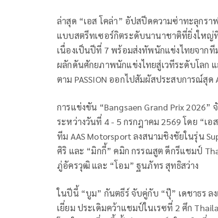
ล่าสุด “เอส โคล่า” อัปสปีดความซ่าทะลุกราฟ
แบบสตรีทเซอร์กิตระดับนานาชาติที่ยิ่งใหญ่ท
เนื่องเป็นปีที่
7
พร้อมส่งทัพนักแข่งไทยจากท
ผลักดันศักยภาพนักแข่งไทยสู่เวทีระดับโลก 
ตาม
PASSION
ออกไปสัมผัสประสบการณ์สุด
การแข่งขัน “
Bangsaen Grand Prix 2026”
จ
ระหว่างวันที่
4
-
5
กรกฎาคม
2569
โดย “เอส
ทีม
AAS Motorsport
ลงสนามชิงชัยในรุ่น
Su
ศิริ
และ
“
มิกกี้
”
คมิก กรรณสูต
ดีกรีแชมป์
Tha
ภู่อัครวุฒิ
และ
“
โอม
”
ฐนภัทร สุทธิสว่าง
ในปีนี้
“
บูม
”
กันตธีร์ จับคู่กับ
“
ปุ๊
”
เดชาธร ล
เยี่ยม ประเดิมคว้าแชมป์ในเรซที่
2
ศึก
Thail