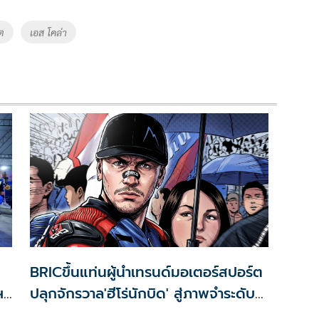
ต
เอส โคล่า
BRICขึ้นแท่นผู้นำเทรนด์มอเตอร์สปอร์ต
ฯ
ปลุกจักรวาล'ฮีโร่นักบิด' สู่ภาพจำระดับ
อินเตอร์