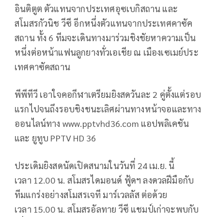
อินติตูต
ตัวแทนจากประเทศอุซเบกิสถาน และ
สโมสร
กัวนิช วีซี
อีกหนึ่งตัวแทนจากประเทศคาซัค
สถาน ทั้ง
6
ทีมจะเดินทางมาร่วมชิงชัยหาความเป็น
หนึ่งต่อหน้าแฟนลูกยางทั่วเอเชีย ณ เมืองเซเมย์ประ
เทศคาซัคสถาน
พีพีทีวี เอาใจคอกีฬาเตรียมยิงสดวันละ
2
คู่ตั้งแต่รอบ
แรกไปจนถึงรอบชิงชนะเลิศผ่านทางหน้าจอและทาง
ออนไลน์ทาง
www.pptvhd36.com
แอปพลิเคชัน
และ ยูทูบ
PPTV HD 36
ประเดิมยิงสดนัดเปิดสนามในวันที่
24
เม.ย. นี้
เวลา
12.00
น. สโมสรไดมอนด์ ฟู้ดฯ ลงดวลฝีมือกับ
ทีมแกร่งอย่างสโมสรเจที มาร์เวลลัส ต่อด้วย
เวลา
15.00
น. สโมสรอัลทาย วีซี แชมป์เก่าจะพบกับ