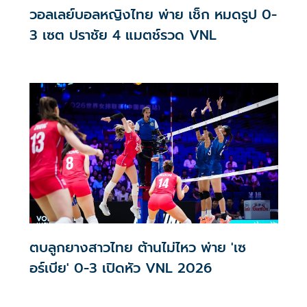
วอลเลย์บอลหญิงไทย พ่าย เช็ก หมดรูป 0-
3 เซต ปราชัย 4 แมตช์รวด VNL
ตบลูกยางสาวไทย ต้านไม่ไหว พ่าย 'เซ
อร์เบีย' 0-3 เปิดหัว VNL 2026