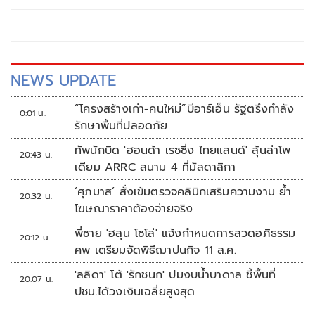
NEWS UPDATE
“โครงสร้างเก่า-คนใหม่”บีอาร์เอ็น รัฐตรึงกำลัง
0:01 น.
รักษาพื้นที่ปลอดภัย
ทัพนักบิด 'ฮอนด้า เรซซิ่ง ไทยแลนด์' ลุ้นล่าโพ
20:43 น.
เดียม ARRC สนาม 4 ที่มัลดาลิกา
‘ศุภมาส’ สั่งเข้มตรวจคลินิกเสริมความงาม ย้ำ
20:32 น.
โฆษณาราคาต้องจ่ายจริง
พี่ชาย 'ฮลุน โซโล่' แจ้งกำหนดการสวดอภิธรรม
20:12 น.
ศพ เตรียมจัดพิธีฌาปนกิจ 11 ส.ค.
'ลลิดา' โต้ 'รักชนก' ปมงบน้ำบาดาล ชี้พื้นที่
20:07 น.
ปชน.ได้วงเงินเฉลี่ยสูงสุด