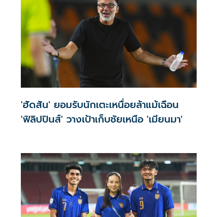
'ฮัดสัน' ยอมรับนักเตะเหนื่อยล้าแม้เฉือน
'ฟิลิปปินส์' วางเป้าเก็บชัยเหนือ 'เมียนมา'