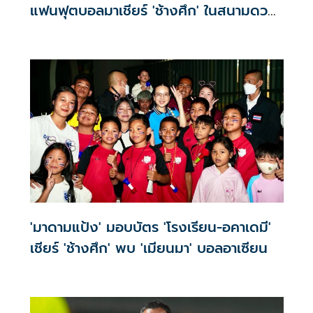
แฟนฟุตบอลมาเชียร์ 'ช้างศึก' ในสนามดวล
'เมียนมา'
'มาดามแป้ง' มอบบัตร 'โรงเรียน-อคาเดมี'
เชียร์ 'ช้างศึก' พบ 'เมียนมา' บอลอาเซียน