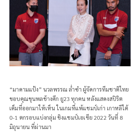
“
มาดามแป้ง
”
นวลพรรณ
ล่ำซำ
ผู้จัดการทีมชาติไทย
ขอบคุณขุนพลช้างศึก ยู
23
ทุกคน
หลังแสดงสปิริต
เต็มที่ออกมาให้เห็น
ในเกมที่แพ้แชมป์เก่า
เกาหลีใต้
0-1
ตกรอบแบ่งกลุ่ม
ชิงแชมป์เอเชีย
2022
วันที่
8
มิถุนายน
ที่ผ่านมา