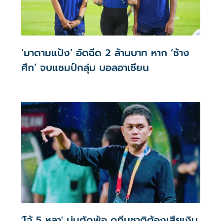
‘มาดามแป้ง‘ อัดฉีด 2 ล้านบาท หาก ‘ช้าง
ศึก‘ จบแชมป์กลุ่ม บอลอาเซียน
'โจ้ 5 หลา' บ่นตัดพ้อ ดูทีมชาติต้องเสียเงิน