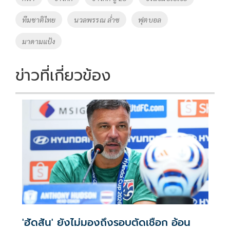
o
n
ทีมชาติไทย
นวลพรรณ ล่ำซ
ฟุตบอล
k
k
มาดามแป้ง
ข่าวที่เกี่ยวข้อง
'ฮัดสัน' ยังไม่มองถึงรอบตัดเชือก อ้อน