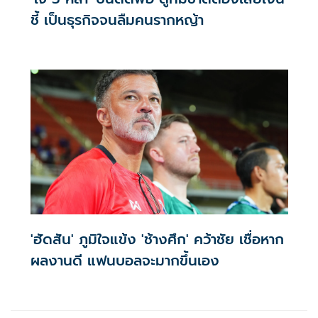
ชี้ เป็นธุรกิจจนลืมคนรากหญ้า
'ฮัดสัน' ภูมิใจแข้ง 'ช้างศึก' คว้าชัย เชื่อหาก
ผลงานดี แฟนบอลจะมากขึ้นเอง