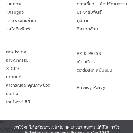
บทความ
ท่องเที่ยว – ศิลปวัฒนธรรม
เศรษฐกิจ
ประชาสัมพันธ์
ข่าวพระราชสำนัก
ภูมิภาค
หนังสือพิมพ์
สิ่งแวดล้อม
ต่างประเทศ
PR & PRESS
อาชญากรรม
เกี่ยวกับเรา
X-CITE
ติดต่อและ สนับสนุน
ยานยนต์
สาธารณสุข-คุณภาพชีวิต
Privacy Policy
บันเทิง
ไทยโพสต์ ทีวี
Copyright© thaipost.net, All rights reserved.,
เราใช้คุกกี้เพื่อพัฒนาประสิทธิภาพ และประสบการณ์ที่ดีในการใช้