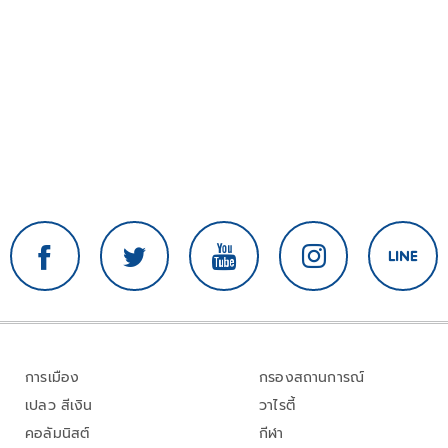
การเมือง
กรองสถานการณ์
เปลว สีเงิน
วาไรตี้
คอลัมนิสต์
กีฬา