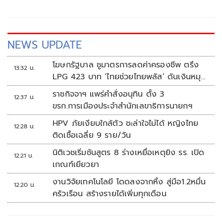
NEWS UPDATE
โฆษกรัฐบาล ชูมาตรการลดค่าครองชีพ ตรึง
13:32 น.
LPG 423 บาท ‘ไทยช่วยไทยพลัส’ ดันเงินหมุน
แสนล้าน
ราชกิจจาฯ แพร่คำสั่งอนุทิน ตั้ง 3
12:37 น.
ขรก.การเมืองประจำสำนักเลขาธิการนายกฯ
HPV ภัยเงียบใกล้ตัว ชะล่าใจไม่ได้ หญิงไทย
12:28 น.
ติดเชื้อเฉลี่ย 9 ราย/วัน
นิติเวชเริ่มชันสูตร 8 ร่างเหยื่อเหตุยิง รร. เปิด
12:21 น.
เกณฑ์เยียวยา
งานวิจัยเทคโนโลยี โดดลงจากหิ้ง สู่มือ1.2หมื่น
12:20 น.
ครัวเรือน สร้างรายได้เพิ่มทุกเดือน