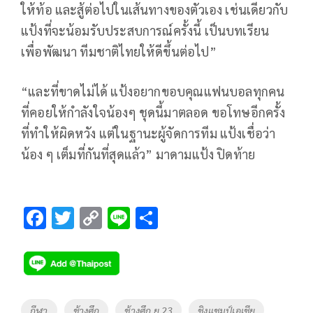
ให้ท้อ
และสู้ต่อไปในเส้นทางของตัวเอง
เช่นเดียวกับ
แป้งที่จะน้อมรับประสบการณ์ครั้งนี้
เป็นบทเรียน
เพื่อพัฒนา
ทีมชาติไทยให้ดีขึ้นต่อไป
”
“
และที่ขาดไม่ได้
แป้งอยากขอบคุณแฟนบอลทุกคน
ที่คอยให้กำลังใจน้องๆ
ชุดนี้มาตลอด
ขอโทษอีกครั้ง
ที่ทำให้ผิดหวัง
แต่ในฐานะผู้จัดการทีม
แป้งเชื่อว่า
น้อง
ๆ
เต็มที่กันที่สุดแล้ว
”
มาดามแป้ง
ปิดท้าย
F
T
C
Li
S
ac
wi
o
n
h
e
tt
p
e
ar
b
er
y
e
o
Li
Tags
กีฬา
ช้างศึก
ช้างศึก ยู 23
ชิงแชมป์เอเชีย