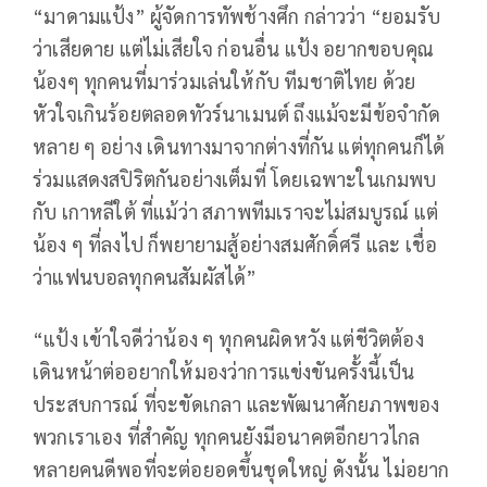
“
มาดามแป้ง
”
ผู้จัดการทัพช้างศึก
กล่าวว่า
“
ยอมรับ
ว่าเสียดาย
แต่ไม่เสียใจ
ก่อนอื่น
แป้ง
อยากขอบคุณ
น้องๆ
ทุกคนที่มาร่วมเล่นให้กับ
ทีมชาติไทย
ด้วย
หัวใจเกินร้อยตลอดทัวร์นาเมนต์
ถึงแม้จะมีข้อจำกัด
หลาย
ๆ
อย่าง
เดินทางมาจากต่างที่กัน
แต่ทุกคนก็ได้
ร่วมแสดงสปิริตกันอย่างเต็มที่
โดยเฉพาะในเกมพบ
กับ
เกาหลีใต้
ที่แม้ว่า
สภาพทีมเราจะไม่สมบูรณ์
แต่
น้อง
ๆ
ที่ลงไป
ก็พยายามสู้อย่างสมศักดิ์ศรี
และ
เชื่อ
ว่าแฟนบอลทุกคนสัมผัสได้
”
“
แป้ง
เข้าใจดีว่าน้อง
ๆ
ทุกคนผิดหวัง
แต่ชีวิตต้อง
เดินหน้าต่ออยากให้มองว่าการแข่งขันครั้งนี้เป็น
ประสบการณ์
ที่จะขัดเกลา
และพัฒนาศักยภาพของ
พวกเราเอง
ที่สำคัญ
ทุกคนยังมีอนาคตอีกยาวไกล
หลายคนดีพอที่จะต่อยอดขึ้นชุดใหญ่
ดังนั้น
ไม่อยาก