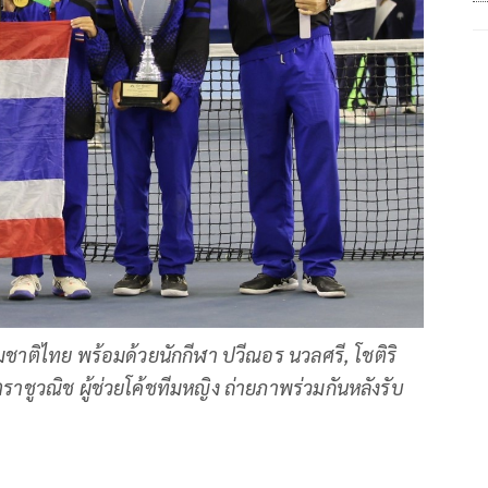
ทีมชาติไทย พร้อมด้วยนักกีฬา ปวีณอร นวลศรี, โชติริ
 ตราชูวณิช ผู้ช่วยโค้ชทีมหญิง ถ่ายภาพร่วมกันหลังรับ