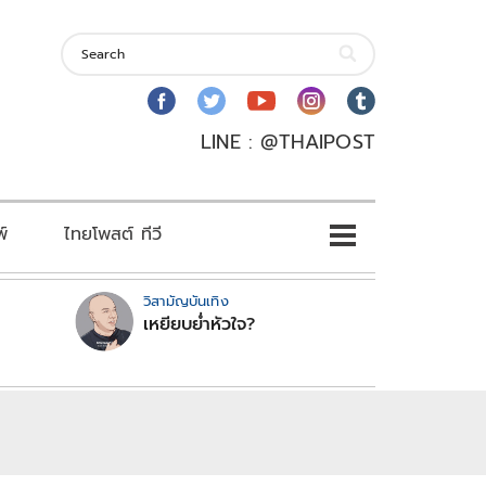
LINE : @THAIPOST
พ์
ไทยโพสต์ ทีวี
วิสามัญบันเทิง
เหยียบย่ำหัวใจ?