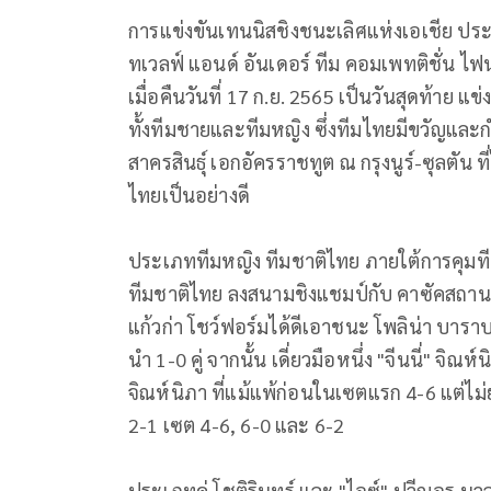
การแข่งขันเทนนิสชิงชนะเลิศแห่งเอเชีย ประเภ
ทเวลฟ์ แอนด์ อันเดอร์ ทีม คอมเพทติชั่น ไฟ
เมื่อคืนวันที่ 17 ก.ย. 2565 เป็นวันสุดท้าย 
ทั้งทีมชายและทีมหญิง ซึ่งทีมไทยมีขวัญและกำ
สาครสินธุ์ เอกอัครราชทูต ณ กรุงนูร์-ซุลตัน
ไทยเป็นอย่างดี
ประเภททีมหญิง ทีมชาติไทย ภายใต้การคุมทีมข
ทีมชาติไทย ลงสนามชิงแชมป์กับ คาซัคสถาน เจ้
แก้วก่า โชว์ฟอร์มได้ดีเอาชนะ โพลิน่า บาราบ
นำ 1-0 คู่ จากนั้น เดี่ยวมือหนึ่ง "จีนนี่" จิ
จิณห์นิภา ที่แม้แพ้ก่อนในเซตแรก 4-6 แต่ไม
2-1 เซต 4-6, 6-0 และ 6-2
ประเภทคู่ โชติรินทร์ และ "ไอซ์" ปวีณอร น