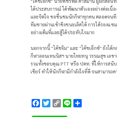
"โค้ชเอ็กซ์" นายพชรพล คำสมาน ผู้ฝึกสอนที
ได้ประสบการณ์ ได้พัฒนาตัวเองอย่างต่อเนื่องใ
และจิตใจ ขอชื่นชมนักกีฬาทุกคน ตลอดจนทีมงา
ทีมชายผ่านเข้าชิงชนะเลิศได้ การได้รองแชม
อย่างเต็มที่และสู้ได้ประทับใจมาก
นอกจากนี้ "โค้ชจิม" และ "โค้ชเอ็กซ์" ยังได
กีฬาลอนเทนนิสฯ นายไทยทนุ วรรณสุข เล
รวมทั้งขอบคุณ PTT หรือ ปตท. ที่ให้การสนั
เชียร์ ทำให้นักกีฬามีกำลังใจที่ดี จนสามา
F
T
C
Li
S
ac
wi
o
n
h