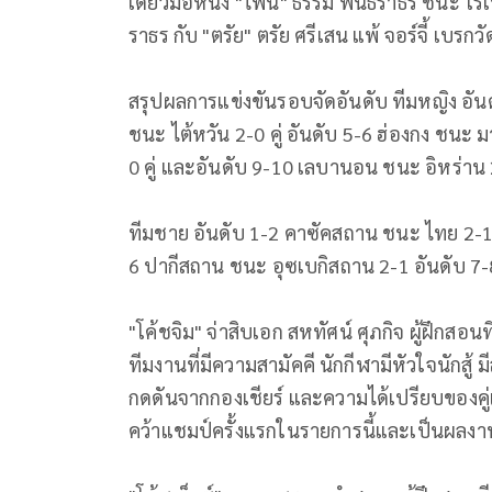
เดี่ยวมือหนึ่ง "ไพน์" ธรรม์ พันธราธร ชนะ โรเ
ราธร กับ "ตรัย" ตรัย ศรีเสน แพ้ จอร์จี้ เบรกวั
สรุปผลการแข่งขันรอบจัดอันดับ ทีมหญิง อัน
ชนะ ไต้หวัน 2-0 คู่ อันดับ 5-6 ฮ่องกง ชนะ 
0 คู่ และอันดับ 9-10 เลบานอน ชนะ อิหร่าน 2
ทีมชาย อันดับ 1-2 คาซัคสถาน ชนะ ไทย 2-1 คู่
6 ปากีสถาน ชนะ อุซเบกิสถาน 2-1 อันดับ 7-8 
"โค้ชจิม" จ่าสิบเอก สหทัศน์ ศุภกิจ ผู้ฝึกส
ทีมงานที่มีความสามัคคี นักกีฬามีหัวใจนักสู้
กดดันจากกองเชียร์ และความได้เปรียบของคู
คว้าแชมป์ครั้งแรกในรายการนี้และเป็นผลงาน