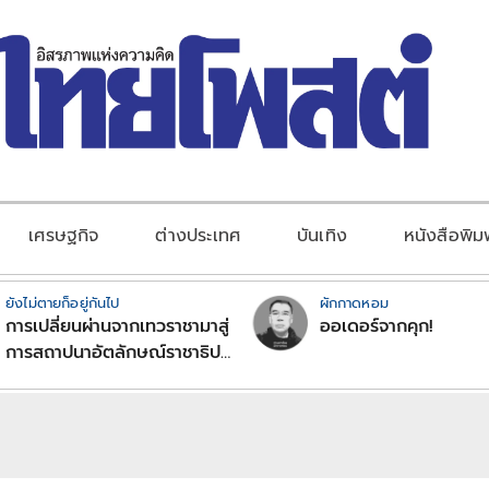
เศรษฐกิจ
ต่างประเทศ
บันเทิง
หนังสือพิม
ยังไม่ตายก็อยู่กันไป
ผักกาดหอม
การเปลี่ยนผ่านจากเทวราชามาสู่
ออเดอร์จากคุก!
การสถาปนาอัตลักษณ์ราชาธิป
ไตยแบบพุทธศาสนาในพระไตร
ปิฏก : สามัญผลสูตรในฐานะ
ทฤษฎีขีดจำกัดของอำนาจรัฐ
เหนือแรงงานและทรัพย์สิน