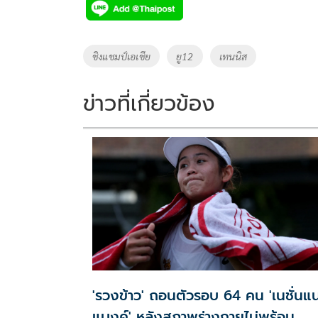
e
tt
p
e
ar
b
er
y
e
o
Li
Tags
ชิงแชมป์เอเชีย
ยู12
เทนนิส
o
n
k
k
ข่าวที่เกี่ยวข้อง
'รวงข้าว' ถอนตัวรอบ 64 คน 'เนชั่นแ
แบงค์' หลังสภาพร่างกายไม่พร้อม