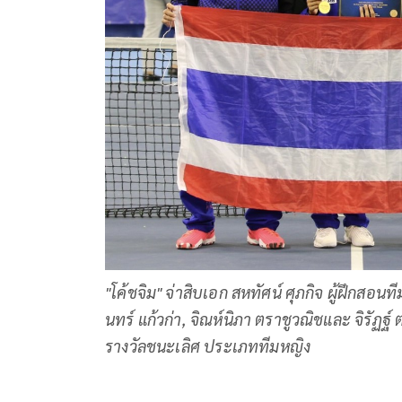
"โค้ชจิม" จ่าสิบเอก สหทัศน์ ศุภกิจ ผู้ฝึกสอน
นทร์ แก้วก่า, จิณห์นิภา ตราชูวณิชและ จิรัฏฐ์
รางวัลชนะเลิศ ประเภททีมหญิง