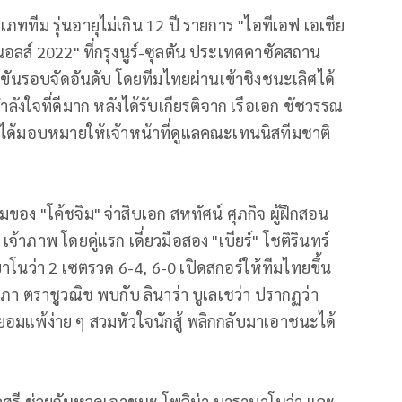
ททีม รุ่นอายุไม่เกิน 12 ปี รายการ "ไอทีเอฟ เอเชีย
นอลส์ 2022" ที่กรุงนูร์-ซุลตัน ประเทศคาซัคสถาน
แข่งขันรอบจัดอันดับ โดยทีมไทยผ่านเข้าชิงชนะเลิศได้
ลังใจที่ดีมาก หลังได้รับเกียรติจาก เรือเอก ชัชวรรณ
 ที่ได้มอบหมายให้เจ้าหน้าที่ดูแลคณะเทนนิสทีมชาติ
อง "โค้ชจิม" จ่าสิบเอก สหทัศน์ ศุภกิจ ผู้ฝึกสอน
าภาพ โดยคู่แรก เดี่ยวมือสอง "เบียร์" โชติรินทร์
าโนว่า 2 เซตรวด 6-4, 6-0 เปิดสกอร์ให้ทีมไทยขึ้น
ณห์นิภา ตราชูวณิช พบกับ ลินาร่า บูเลเชว่า ปรากฏว่า
่ยอมแพ้ง่าย ๆ สวมหัวใจนักสู้ พลิกกลับมาเอาชนะได้
วลศรี ช่วยกันหวดเอาชนะ โพลิน่า บาราบาโนว่า และ