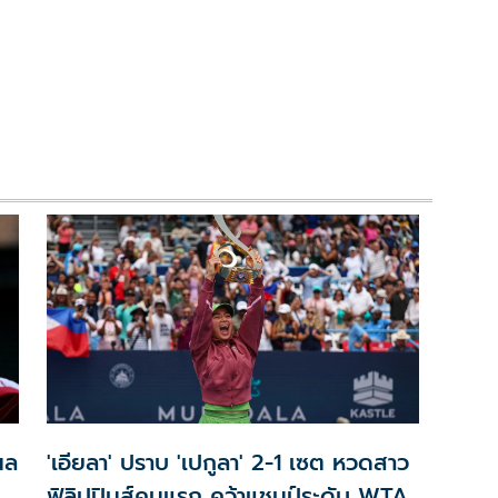
นล
'เอียลา' ปราบ 'เปกูลา' 2-1 เซต หวดสาว
ฟิลิปปินส์คนแรก คว้าแชมป์ระดับ WTA