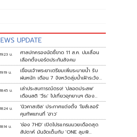
EWS UPDATE
ศาลปกครองนัดชี้ขาด 11 ส.ค. ปมเลื่อน
19:23 น.
เลือกตั้งบอร์ดประกันสังคม
เขื่อนเจ้าพระยาเตรียมเพิ่มระบายน้ำ รับ
19:19 น.
ฝนหนัก เตือน 7 จังหวัดลุ่มน้ำเฝ้าระวัง
ระดับน้ำสูงขึ้น
เล่าประสบการณ์ตรง! 'ปลอดประสพ'
18:45 น.
เตือนสติ 'วีระ' ไปเที่ยวอุทยานฯ ต้อง
ยอมรับธรรมชาติดิบๆให้ได้
'นิวคาสเซิล' ประกาศแต่งตั้ง 'ไยส์เลอร์'
18:24 น.
คุมทัพแทนที่ 'ฮาว'
'ช่อง 7HD' เปิดโปรแกรมมวยเดือดสุด
18:14 น.
สัปดาห์ มันจัดเต็มกับ 'ONE ลุมพิ