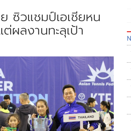
ย ซิวแชมป์เอเชียหน
ต่ผลงานทะลุเป้า
N