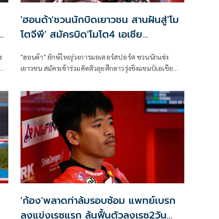
'ฮอนด้า'ชวนนักบิดเยาวชน สานฝันสู่'โม
o
โตจีพี' สมัครบิด'โมโต4 เอเชีย
คัพ2027'
ง
"ฮอนด้า" ยักษ์ใหญ่วงการมอเตอร์สปอร์ต ชวนนักแข่ง
d
เยาวชน สมัครเข้าร่วมคัดตัวลุยศึกดาวรุ่งชิงแชมป์เอเชีย
รายการ "อิเดมิตสึ โมโต 4 เอเชีย คัพ 2027" (2027
Idemitsu Moto4 Asia Cup) ปูทางสู่ โมโตจีพี ตามรอยรุ่น
พี่ในอนาคต
'ก้อง'พลาดท่าล้มรอบซ้อม แพทย์เบรก
ลงแข่งเรซแรก ลุ้นฟื้นตัวลงเรซ2วัน