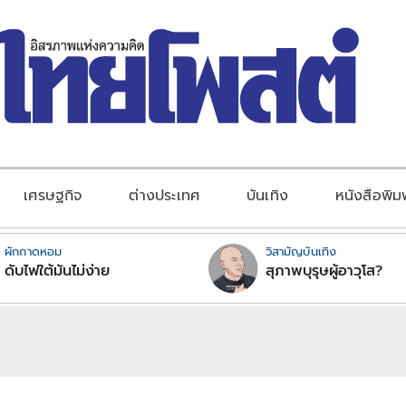
เศรษฐกิจ
ต่างประเทศ
บันเทิง
หนังสือพิม
ผักกาดหอม
วิสามัญบันเทิง
ดับไฟใต้มันไม่ง่าย
สุภาพบุรุษผู้อาวุโส?