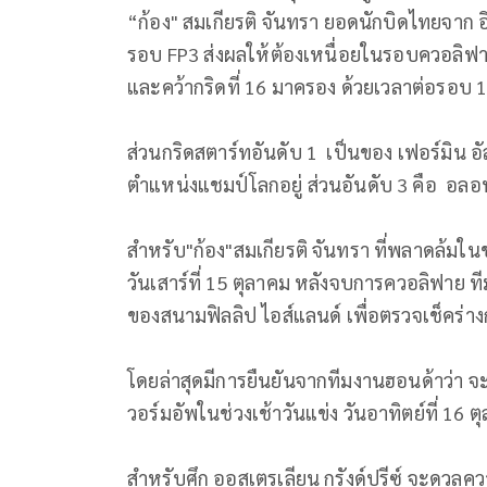
“ก้อง" สมเกียรติ จันทรา ยอดนักบิดไทยจาก อิ
รอบ FP3 ส่งผลให้ต้องเหนื่อยในรอบควอลิฟาย 
และคว้ากริดที่ 16 มาครอง ด้วยเวลาต่อรอบ 1
ส่วนกริดสตาร์ทอันดับ 1 เป็นของ เฟอร์มิน อัล
ตำแหน่งแชมป์โลกอยู่ ส่วนอันดับ 3 คือ อลอ
สำหรับ"ก้อง"สมเกียรติ จันทรา ที่พลาดล้มในช่ว
วันเสาร์ที่ 15 ตุลาคม หลังจบการควอลิฟาย ท
ของสนามฟิลลิป ไอส์แลนด์ เพื่อตรวจเช็คร่าง
โดยล่าสุดมีการยืนยันจากทีมงานฮอนด้าว่า จ
วอร์มอัพในช่วงเช้าวันแข่ง วันอาทิตย์ที่ 16 ต
สำหรับศึก ออสเตรเลียน กรังด์ปรีซ์ จะดวลควา