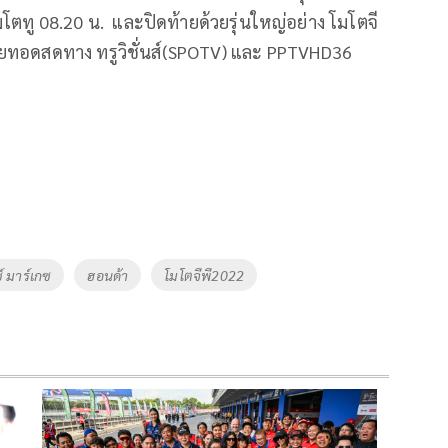
โมโตทู 08.20 น. และปิดท้ายด้วยรุ่นใหญ่อย่าง โมโตจี
ยทอดสดทาง ทรูวิชั่นส์(SPOTV) และ PPTVHD36
์ มาร์เกซ
ฮอนด้า
โมโตจีพี2022