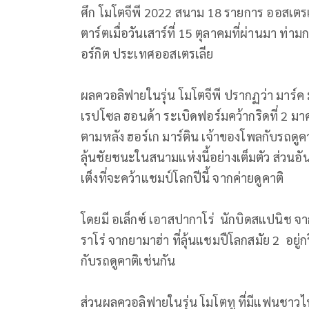
ศึก โมโตจีพี 2022 สนาม 18 รายการ ออสเตรเล
ตาร์ตเมื่อวันเสาร์ที่ 15 ตุลาคมที่ผ่านมา 
อร์กิต ประเทศออสเตรเลีย
ผลควอลิฟายในรุ่น โมโตจีพี ปรากฏว่า มาร์
เรปโซล ฮอนด้า ระเบิดฟอร์มคว้ากริดที่ 2 มา
ตามหลัง ฮอร์เก มาร์ติน เจ้าของโพลกับรถดูคาต
ลุ้นชัยชนะในสนามแห่งนี้อย่างเต็มตัว ส่วนอั
เต็งที่จะคว้าแชมป์โลกปีนี้ จากค่ายดูคาติ
โดยมี อเล็กซ์ เอาสปากาโร่ นักบิดสแปนิช จากค
ราโร่ จากยามาฮ่า ที่ลุ้นแชมปืโลกสมัย 2 อยู่ก
กับรถดูคาติเช่นกัน
ส่วนผลควอลิฟายในรุ่น โมโตทู ที่มีแฟนชาวไทย