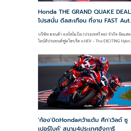
Honda THE GRAND QUAKE DEAL
โปรสนั่น ดีลสะเทือน ที่งาน FAST Aut
Show Thailand 2026
บริษัท ฮอนด้า ออโตโมบิล (ประเทศไทย) จำกัด จัดแสด
ไลน์อัปรถยนต์ฟูลไฮบริด e:HEV – The EXCITING Hybri
และรถยนต์ไฟฟ้า 100%
'ก้อง'บิดHondaคว้าแต้ม ศึก'เวิลด์ ซู
เปอร์ไบค์' สนาม4ประเทศฮังการี