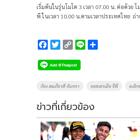
เริ่มต้นในรุ่นโมโต 3 เวลา 07.00 น. ต่อด้วย 
พี ในเวลา 10.00 น.ตามเวลาประเทศไทย ถ่า
F
T
C
Li
S
ac
wi
o
n
h
e
tt
p
e
ar
b
er
y
e
o
Li
Tags
ก้อง สมเกียรติ จันทรา
ออสเตรเลีย จีพี
อเล็กซ
o
n
k
k
ข่าวที่เกี่ยวข้อง