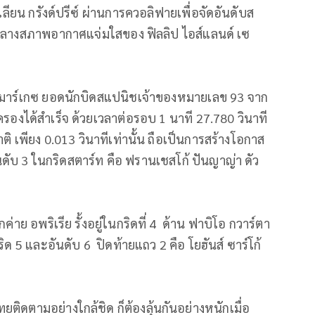
ียน กรังด์ปรีซ์ ผ่านการควอลิฟายเพื่อจัดอันดับส
ท่ามกลางสภาพอากาศแจ่มใสของ ฟิลลิป ไอส์แลนด์ เซ
ค มาร์เกซ ยอดนักบิดสแปนิชเจ้าของหมายเลข 93 จาก
ครองได้สำเร็จ ด้วยเวลาต่อรอบ 1 นาที 27.780 วินาที
ิ เพียง 0.013 วินาทีเท่านั้น ถือเป็นการสร้างโอกาส
นดับ 3 ในกริดสตาร์ท คือ ฟรานเชสโก้ ปันญาญ่า ดัว
่าย อพริเรีย รั้งอยู่ในกริดที่ 4 ด้าน ฟาบิโอ กวาร์ตา
ริด 5 และอันดับ 6 ปิดท้ายแถว 2 คือ โยฮันส์ ซาร์โก้
ติดตามอย่างใกล้ชิด ก็ต้องลุ้นกันอย่างหนักเมื่อ