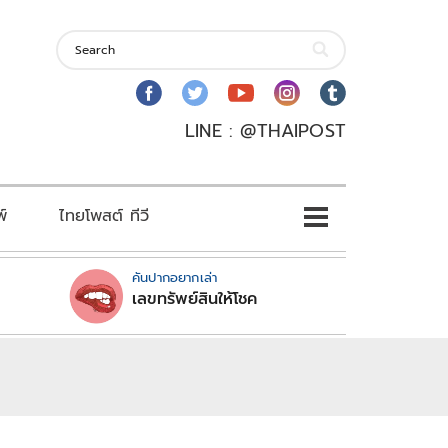
LINE : @THAIPOST
พ์
ไทยโพสต์ ทีวี
คันปากอยากเล่า
เลขทรัพย์สินให้โชค