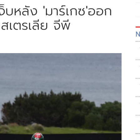
จ็บหลัง 'มาร์เกซ'ออก
สเตรเลีย จีพี
N