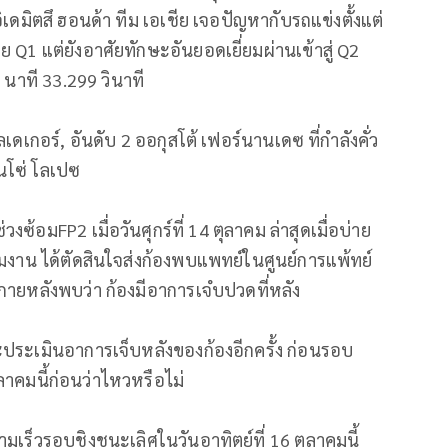
เดมิตสึ ฮอนด้า ทีม เอเชีย เจอปัญหากับรถแข่งตั้งแต่
Q1 แต่ยังอาศัยทักษะอันยอดเยี่ยมผ่านเข้าสู่ Q2
 นาที 33.299 วินาที
เดเกอร์, อันดับ 2 ออกุสโต้ เฟอร์นานเดซ ที่กำลังคั่ว
นโซ่ โลเปซ
งซ้อมFP2 เมื่อวันศุกร์ที่ 14 ตุลาคม ล่าสุดเมื่อบ่าย
ีมงาน ได้ตัดสินใจส่งก้องพบแพทย์ในศูนย์การแพ้ทย์
กายหลังพบว่า ก้องมีอาการเจํบปวดที่หลัง
ะประเมินอาการเจ็บหลังของก้องอีกครั้ง ก่อนรอบ
ุลาคมนี้ก่อนว่าไหวหรือไม่
มเร็วรอบชิงชนะเลิศในวันอาทิตย์ที่ 16 ตุลาคมนี้