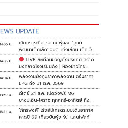
EWS UPDATE
เกิดเหตุระทึก! รถเก๋งพุ่งชน 'ศูนย์
14:06 น.
พัฒนาเด็กเล็ก' อบต.แก่งเสี้ยน เด็กเจ็บ
กว่า 10 ราย
LIVE สะเทือนขวัญทั้งประเทศ กราด
14:05 น.
ยิงกลางโรงเรียนดัง | ห้องข่าวไทย
โพสต์
พลังงานยังคุมราคาพลังงาน ตรึงราคา
14:04 น.
LPG ถึง 31 ต.ค. 2569
ดีเดย์ 21 ส.ค. เปิดวิ่งฟรี M6
13:59 น.
บางปะอิน-โคราช ทุกศุกร์-อาทิตย์ ถึง
สิ้นปี 69
‘ภัทรพงศ์’ เร่งอัปเกรดระบบเดินอากาศ
13:54 น.
คาดปี 69 เที่ยวบินพุ่ง 9.1 แสนไฟลท์