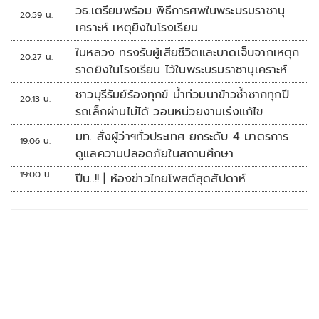
วธ.เตรียมพร้อม พิธีการศพในพระบรมราชานุ
20:59 น.
เคราะห์ เหตุยิงในโรงเรียน
ในหลวง ทรงรับผู้เสียชีวิตและบาดเจ็บจากเหตุก
20:27 น.
ราดยิงในโรงเรียน ไว้ในพระบรมราชานุเคราะห์
ชาวบุรีรัมย์ร้องทุกข์ น้ำท่วมนาข้าวซ้ำซากทุกปี
20:13 น.
รถเล็กผ่านไม่ได้ วอนหน่วยงานเร่งแก้ไข
มท. สั่งผู้ว่าฯทั่วประเทศ ยกระดับ 4 มาตรการ
19:06 น.
ดูแลความปลอดภัยในสถานศึกษา
19:00 น.
ปืน..!! | ห้องข่าวไทยโพสต์สุดสัปดาห์