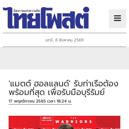
เสาร์, 8 สิงหาคม 2569
'แมตต์ ฮอลแลนด์' รับท่าเรือต้อง
พร้อมที่สุด เพื่อรับมือบุรีรัมย์
17 พฤศจิกายน 2565 เวลา 18:24 น.