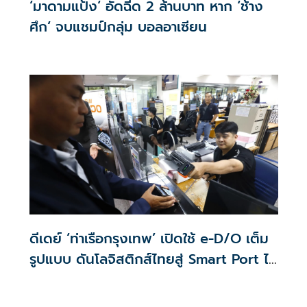
‘มาดามแป้ง‘ อัดฉีด 2 ล้านบาท หาก ‘ช้าง
ศึก‘ จบแชมป์กลุ่ม บอลอาเซียน
ดีเดย์ ‘ท่าเรือกรุงเทพ’ เปิดใช้ e-D/O เต็ม
รูปแบบ ดันโลจิสติกส์ไทยสู่ Smart Port ไร้
กระดาษ