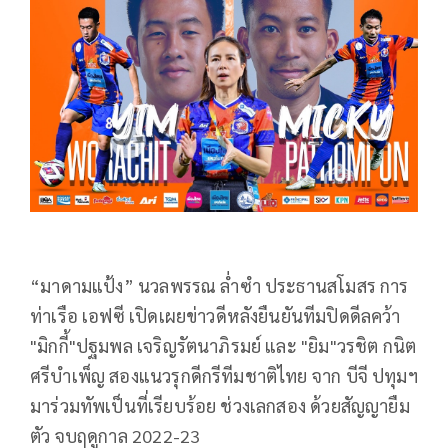
“มาดามแป้ง” นวลพรรณ ล่ำซำ ประธานสโมสร การ
ท่าเรือ เอฟซี เปิดเผยข่าวดีหลังยืนยันทีมปิดดีลคว้า
"มิกกี้"ปฐมพล เจริญรัตนาภิรมย์ และ "ยิม"วรชิต กนิต
ศรีบำเพ็ญ สองแนวรุกดีกรีทีมชาติไทย จาก บีจี ปทุมฯ
มาร่วมทัพเป็นที่เรียบร้อย ช่วงเลกสอง ด้วยสัญญายืม
ตัว จบฤดูกาล 2022-23