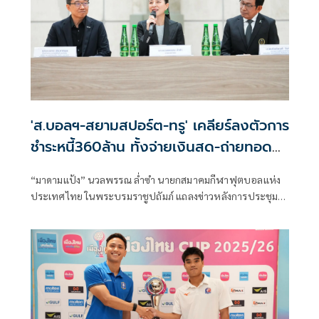
'ส.บอลฯ-สยามสปอร์ต-ทรู' เคลียร์ลงตัวการ
ชำระหนี้360ล้าน ทั้งจ่ายเงินสด-ถ่ายทอด
ทีมชาติไทย
“มาดามแป้ง” นวลพรรณ ล่ำซำ นายกสมาคมกีฬาฟุตบอลแห่ง
ประเทศไทย ในพระบรมราชูปถัมภ์ แถลงข่าวหลังการประชุม
สภากรรมการ เมื่อวันที่ 21 มิถุนายน 2569 ว่า สมาคม สามารถ
บรรลุข้อตกลงเรื่องแนวทางการชำระหนี้ของสมาคมฯ ที่มีต่อ
บมจ. สยามสปอร์ต ซินดิเคท และ บจก. ซีนิเพล็กซ์ (ทรูฯ)