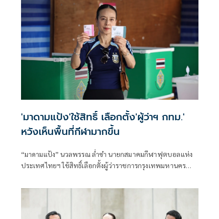
'มาดามแป้ง'ใช้สิทธิ์ เลือกตั้ง'ผู้ว่าฯ กทม.'
หวังเห็นพื้นที่กีฬามากขึ้น
“มาดามแป้ง” นวลพรรณ ล่ำซำ นายกสมาคมกีฬาฟุตบอลแห่ง
ประเทศไทยฯ ใช้สิทธิ์เลือกตั้งผู้ว่าราชการกรุงเทพมหานคร
เป็นที่เรียบร้อย