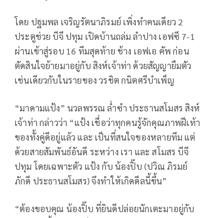
โดย ปฐมพล เจริญรัตนาภิรมย์ เพิ่งทำคนเดียว 2
ประตูช่วย บีจี ปทุม เปิดบ้านถล่ม ลำปาง เอฟซี 7-1
ผ่านเข้าสู่รอบ 16 ทีมสุดท้าย ช้าง เอฟเอ คัพ ก่อน
ตัดสินใจย้ายมาอยู่กับ สิงห์เจ้าท่า ด้วยสัญญายืมตัว
เช่นเดียวกับในรายของ วรชิต กนิตศรีบำเพ็ญ
“มาดามแป้ง” นวลพรรณ ล่ำซำ ประธานสโมสร สิงห์
เจ้าท่า กล่าวว่า “แป้ง เชื่อว่าทุกคนรู้จักคุณภาพฝีเท้า
ของทั้งคู่ดีอยู่แล้ว และ เป็นที่สนใจของหลายทีม แต่
ด้วยสายสัมพันธ์อันดี ระหว่าง เรา และ สโมสร บีจี
ปทุม โดยเฉพาะตัว แป้ง กับ น้องปิ๊บ (ปวิณ ภิรมย์
ภักดี ประธานสโมสร) จึงทำให้เกิดดีลนี้ขึ้น”
“ต้องขอบคุณ น้องปิ๊บ ที่ยินดีปล่อยนักเตะมาอยู่กับ