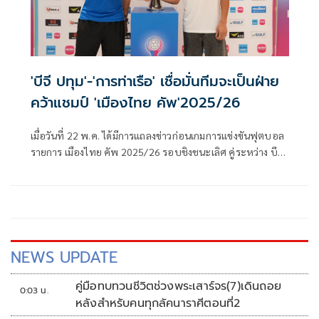
'บีจี ปทุม'-'การท่าเรือ' เชื่อมั่นทีมจะเป็นฝ่าย
คว้าแชมป์ 'เมืองไทย คัพ'2025/26
เมื่อวันที่ 22 พ.ค. ได้มีการแถลงข่าวก่อนเกมการแข่งขันฟุตบอล
รายการ เมืองไทย คัพ 2025/26 รอบชิงชนะเลิศ คู่ระหว่าง บีจี
ปทุม ยูไนเต็ด พบ การท่าเรือ เอฟซี ภายในงานแถลงข่าวได้รับ
เกียรติจาก วลาดิเมียร์ วูโยวิช หัวหน้าผู้ฝึกสอน และ พาตริก กุส
ตาฟส์สัน นักกีฬา จากสโมสรบีจี ปทุม ยูไนเต็ด, สระราวุฒิ ตรี
พันธ์ หัวหน้าผู้ฝึกสอน และ พีรดนย์ ฉ่ำรัศมี นักกีฬาจากสโมสร
การท่าเรือ เอฟซี ร่วมแถลงความพร้อมก่อนเกมในครั้งนี้
NEWS UPDATE
คู่มือทบทวนชีวิตช่วงพระเสาร์จร(7)เดินถอย
0:03 น.
หลังสำหรับคนทุกลัคนาราศีตอนที่2