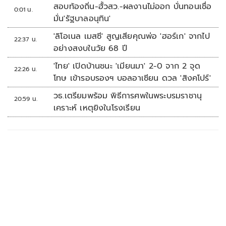
สอบท้องถิ่น-ฮั้วสว.-ผลงานไม่ออก บั่นทอนเชื่อ
0:01 น.
มั่น'รัฐบาลอนุทิน'
'ลิโอเนล เมสซี' สูญเสียคุณพ่อ 'ฮอร์เก' จากไป
22:37 น.
อย่างสงบในวัย 68 ปี
'ไทย' เปิดบ้านชนะ 'เมียนมา' 2-0 จาก 2 จุด
22:26 น.
โทษ เข้ารอบรองฯ บอลอาเซียน ดวล 'สิงคโปร์'
วธ.เตรียมพร้อม พิธีการศพในพระบรมราชานุ
20:59 น.
เคราะห์ เหตุยิงในโรงเรียน