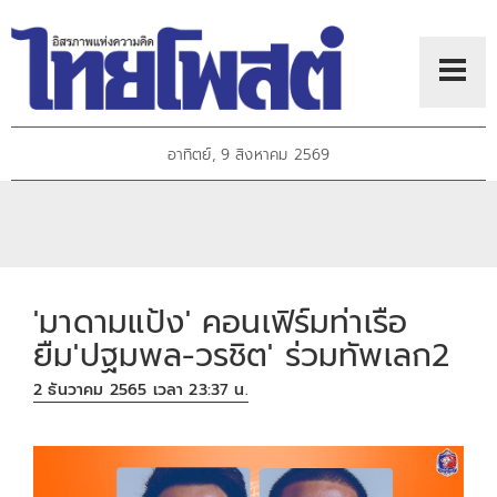
อาทิตย์, 9 สิงหาคม 2569
'มาดามแป้ง' คอนเฟิร์มท่าเรือ
ยืม'ปฐมพล-วรชิต' ร่วมทัพเลก2
2 ธันวาคม 2565 เวลา 23:37 น.