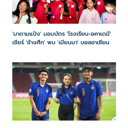
'มาดามแป้ง' มอบบัตร 'โรงเรียน-อคาเดมี'
เชียร์ 'ช้างศึก' พบ 'เมียนมา' บอลอาเซียน