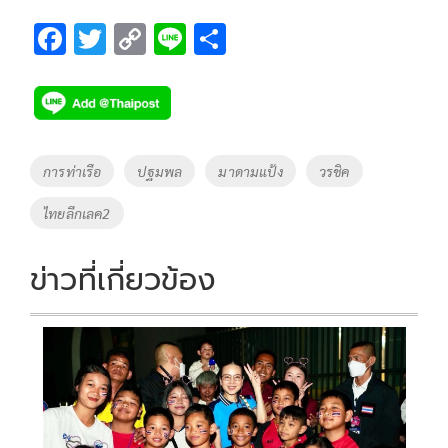
F
T
C
Li
S
ac
wi
o
n
h
e
tt
p
e
ar
b
er
y
e
o
Li
Tags
การท่าเรือ
ปฐมพล
มาดามแป้ง
วรชิค
o
n
ไทยลีกเลค2
k
k
ข่าวที่เกี่ยวข้อง