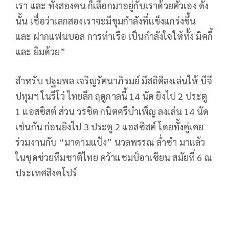
เรา และ ทั้งสองคน ก็เลือกมาอยู่กับเราด้วยตัวเอง ดัง
นั้น เชื่อว่าเลกสองเราจะมีขุมกำลังที่แข็งแกร่งขึ้น
และ ฝากแฟนบอล การท่าเรือ เป็นกำลังใจให้ทั้ง มิคกี้
และ ยิมด้วย”
สำหรับ ปฐมพล เจริญรัตนาภิรมย์ มีสถิติลงเล่นให้ บีจี
ปทุมฯ ในรีโว่ ไทยลีก ฤดูกาลนี้ 14 นัด ยิงไป 2 ประตู
1 แอสซิสต์ ส่วน วรชิต กนิตศรีบำเพ็ญ ลงเล่น 14 นัด
เช่นกัน ก่อนยิงไป 3 ประตู 2 แอสซิสต์ โดยทั้งคู่เคย
ร่วมงานกับ “มาดามแป้ง” นวลพรรณ ล่ำซำ มาแล้ว
ในชุดช่วยทีมชาติไทย คว้าแชมป์อาเซียน สมัยที่ 6 ณ
ประเทศสิงคโปร์