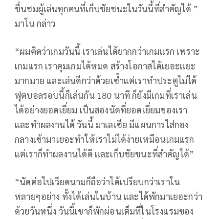
ชื่นชมผู้เล่นทุกคนที่เก็บชัยชนะในวันนี้ที่สำคัญได้ ”
มาโน กล่าว
“ผมคิดว่าเกมวันนี้ เราเล่นได้ยากกว่าเกมแรก เพราะ
เกมแรก เราคุมเกมได้หมด สร้างโอกาสได้เยอะแยะ
มากมาย และเล่นดีกว่าด้วยเซ้ำแต่เราทำประตูไม่ได้
ฟุตบอลรอบนี้ก็เล่นกัน 180 นาที ก็ยังมีเกมที่เราเล่น
ได้อย่างยอดเยี่ยม เป็นสองนัดที่ยอดเยี่ยมของเรา
และทำผลงานได้ วันนี้ มาเลเซีย มีแผนการใส่กอง
กลางเข้ามาเยอะทำให้เราไม่ได้ง่ายเหมือนเกมแรก
แต่เราก็ทำผลงานได้ดี และเก็บชัยชนะที่สำคัญได้”
“นัดต่อไปเวียดนามก็ถือว่าได้เปรียบกว่าเราใน
หลายๆอย่าง ทั้งได้เล่นในบ้าน และได้พักมาเยอะกว่า
ด้วยวันหนึ่ง วันนี้เขาก็พักผ่อนเต็มที่ในโรงแรมของ