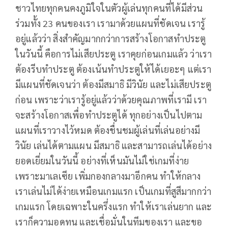
ชาวไทยทุกคนคงภูมิใจในตัวผู้เล่นทุกคนที่ได้มีส่วน
ร่วมทั้ง 23 คนของเรา เรามาด้วยแผนที่ชัดเจน เรารู้
อยู่แล้วว่า สิ่งสำคัญมากกว่าการสร้างโอกาสทำประตู
ในวันนี้ คือการไม่เสียประตู เราคุยก่อนเกมแล้ว ว่าเรา
ต้องรีบทำประตู ต้องเน้นทำประตูให้ได้เยอะๆ แต่เรา
มีแผนที่ชัดเจนว่า ต้องมีสมาธิ มีวินัย และไม่เสียประตู
ก่อน เพราะว่าเรารู้อยู่แล้วว่าด้วยคุณภาพที่เรามี เรา
จะสร้างโอกาสเพื่อทำประตูได้ ทุกอย่างเป็นไปตาม
แผนที่เราวางไว้หมด ต้องชื่นชมผู้เล่นที่เล่นอย่างมี
วินัย เล่นได้ตามแผน มีสมาธิ และสามารถเล่นได้อย่าง
ยอดเยี่ยมในวันนี้ อย่างที่เห็นมันไม่ใช่เกมที่ง่าย
เพราะมาเลเซีย เพิ่มกองกลางมาอีกคน ทำให้กลาง
เราเล่นไม่ได้ง่ายเหมือนเกมแรก เป็นเกมที่สูสีมากกว่า
เกมแรก โดยเฉพาะในครึ่งแรก ทำให้เราเล่นยาก และ
เราก็ความอดทน และเชื่อมั่นในทีมของเรา และขอ