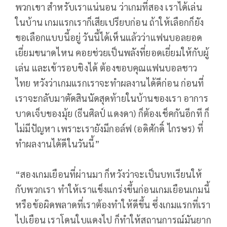
พวกเขา สำหรับเราแน่นอน ว่าเกมที่สอง เราได้เล่น
ในบ้าน เกมแรกเราก็เสียเปรียบก่อน ถ้าให้เลือกก็ยัง
ขอเลือกแบบนี้อยู่ วันนี้ได้เห็นแล้วว่าแฟนบอลยอด
เยี่ยมขนาดไหน คอยช่วยเป็นพลังที่ยอดเยี่ยมให้กับผู้
เล่น และเข้ารอบชิงได้ ต้องขอบคุณแฟนบอลชาว
ไทย หวังว่าเกมแรกเราจะทำผลงานได้ดีก่อน ก่อนที่
เราจะกลับมาตัดสินนัดสุดท้ายในบ้านของเรา อาการ
บาดเจ็บของมุ้ย (ธีนศิลป์ แดงดา) ก็ต้องเช็คกันอีกที ก็
ไม่มีปัญหา เพราะเรายังมีกอล์ฟ (อดิศักดิ์ ไกรษร) ที่
ทำผลงานได้ดีในวันนี้”
“สองเกมเยือนที่ผ่านมา ก็หวังว่าจะเป็นบทเรียนให้
กับพวกเรา ทำให้เราแข็งแกร่งขึ้นก่อนเกมเยือนเกมนี้
หรือข้อผิดพลาดที่เราต้องทำให้ดีขึ้น ซึ่งเกมแรกที่เรา
ไปเยือน เราโดนใบแดงไป ก็ทำให้สถานการณ์มันยาก