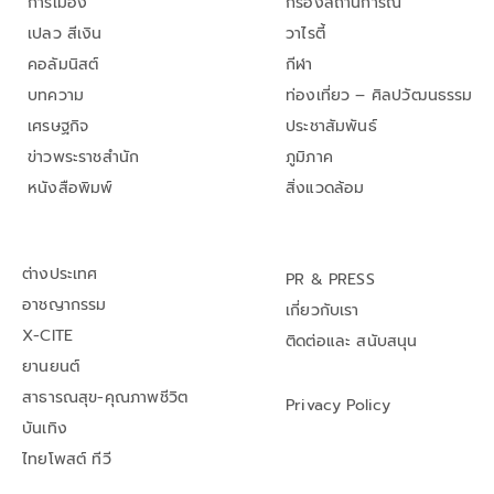
การเมือง
กรองสถานการณ์
เปลว สีเงิน
วาไรตี้
คอลัมนิสต์
กีฬา
บทความ
ท่องเที่ยว – ศิลปวัฒนธรรม
เศรษฐกิจ
ประชาสัมพันธ์
ข่าวพระราชสำนัก
ภูมิภาค
หนังสือพิมพ์
สิ่งแวดล้อม
ต่างประเทศ
PR & PRESS
อาชญากรรม
เกี่ยวกับเรา
X-CITE
ติดต่อและ สนับสนุน
ยานยนต์
สาธารณสุข-คุณภาพชีวิต
Privacy Policy
บันเทิง
ไทยโพสต์ ทีวี