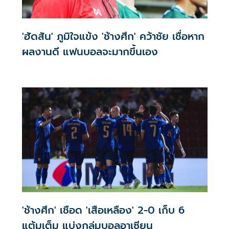
'ฮัดสัน' ภูมิใจแข้ง 'ช้างศึก' คว้าชัย เชื่อหาก
ผลงานดี แฟนบอลจะมากขึ้นเอง
'ช้างศึก' เชือด 'เสือเหลือง' 2-0 เก็บ 6
แต้มเต็ม แบ่งกลุ่มบอลอาเซียน