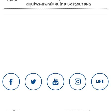
สมุนไพร-แพทย์แผนไทย ชงรัฐขยายผล