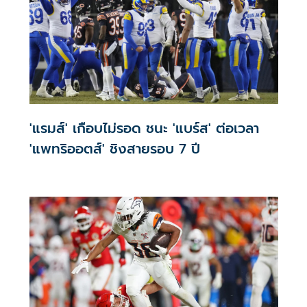
'แรมส์' เกือบไม่รอด ชนะ 'แบร์ส' ต่อเวลา
'แพทริออตส์' ชิงสายรอบ 7 ปี