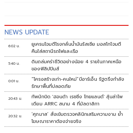
NEWS UPDATE
ยูเครนโจมตีโรงกลั่นน้ำมันรัสเซีย มอสโกโจมตี
6:02 น.
คืนใส่สถานีรถไฟและเรือ
ดินถล่มคร่าชีวิตอย่างน้อย 4 รายในภาคเหนือ
5:40 น.
ของฟิลิปปินส์
“โครงสร้างเก่า-คนใหม่”บีอาร์เอ็น รัฐตรึงกำลัง
0:01 น.
รักษาพื้นที่ปลอดภัย
ทัพนักบิด 'ฮอนด้า เรซซิ่ง ไทยแลนด์' ลุ้นล่าโพ
20:43 น.
เดียม ARRC สนาม 4 ที่มัลดาลิกา
‘ศุภมาส’ สั่งเข้มตรวจคลินิกเสริมความงาม ย้ำ
20:32 น.
โฆษณาราคาต้องจ่ายจริง