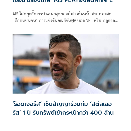
AIS ไม่หยุดยั้งการนำเสนอสุดยอดกีฬา เดินหน้า ถ่ายทอดสด
“ศึกคนชนคน" การแข่งขันอเมริกันฟุตบอล NFL หรือ ฤดูกาล
2025/26 ตลอดทั้งซีซั่น รวมถึงแมตช์เด็ดสัปดาห์ที่ 11 สดตรง
ถึงมือคุณผ่าน AIS PLAY ผ่านซีซั่นพาส เพียง 999 บาทเท่านั้น
’ร็อดเจอร์ส’ เซ็นสัญญาร่วมทีม ’สตีลเลอ
ร์ส’ 1 ปี รับทรัพย์เข้ากระเป๋ากว่า 400 ล้าน