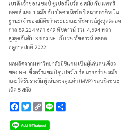
เบรดี เจ้าของแชมป์ ซูเปอร์โบว์ล 6 สมัย กับ แพทริ
ออตส์ และ 1 สมัย กับ บัคคาเนียร์ส ปิดฉากอาชีพ ใน
ฐานะเจ้าของสถิติขว้างระยะและทัชดาวน์สูงสุดตลอด
กาล 89,214 หลา 649 ทัชดาวน์ รวม 4,694 หลา
สูงสุดอันดับ 3 ของ NFL กับ 25 ทัชดาวน์ ตลอด
ฤดูกาลปกติ 2022
ผลผลิตจากมหาวิทยาลัยมิชิแกน เป็นผู้เล่นคนเดียว
ของ NFL ซึ่งคว้าแชมป์ ซูเปอร์โบว์ล มากกว่า 5 สมัย
และได้รับรางวัล ผู้เล่นทรงคุณค่า (MVP) รอบชิงชนะ
เลิศ 5 สมัย
F
T
C
Li
S
ac
wi
o
n
h
e
tt
p
e
ar