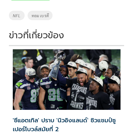
b
er
y
e
o
Li
Tags
NFL
ทอม เบรดี
o
n
k
k
ข่าวที่เกี่ยวข้อง
'ซีแอตเทิล' ปราบ 'นิวอิงแลนด์' ซิวแชมป์ซู
เปอร์โบวล์สมัยที่ 2