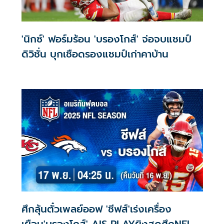
'นิกซ์' ฟอร์มร้อน 'บรองโกส์' จ่อจบแชมป์
ดิวิชั่น บุกเชือดรองแชมป์เก่าคาบ้าน
ศึกลุ้นตั๋วเพลย์ออฟ 'ชีฟส์'เร่งเครื่อง
เยือน'บรองโกส์' AIS PLAYยิงสดศึกNFL