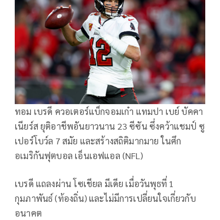
ทอม เบรดี ควอเตอร์แบ็กจอมเก๋า แทมปา เบย์ บัคคา
เนียร์ส ยุติอาชีพอันยาวนาน 23 ซีซัน ซึ่งคว้าแชมป์ ซู
เปอร์โบว์ล 7 สมัย และสร้างสถิติมากมาย ในศึก
อเมริกันฟุตบอล เอ็นเอฟแอล (NFL)
เบรดี แถลงผ่าน โซเชียล มีเดีย เมื่อวันพุธที่ 1
กุมภาพันธ์ (ท้องถิ่น) และไม่มีการเปลี่ยนใจเกี่ยวกับ
อนาคต