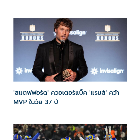
'สแตฟฟอร์ด' ควอเตอร์แบ็ค 'แรมส์' คว้า
MVP ในวัย 37 ปี