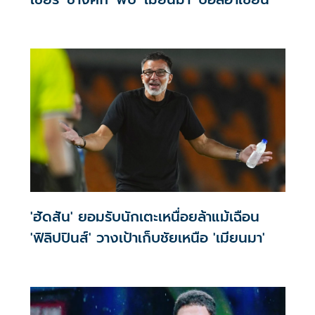
'ฮัดสัน' ยอมรับนักเตะเหนื่อยล้าแม้เฉือน
'ฟิลิปปินส์' วางเป้าเก็บชัยเหนือ 'เมียนมา'