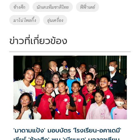
o
Li
Tags
ช้างศึก
นักเตะทีมชาติไทย
ฟีฟี่าเดย์
o
n
มาโน่ โพลกิ้ง
อุ่นเครื่อง
k
k
ข่าวที่เกี่ยวข้อง
'มาดามแป้ง' มอบบัตร 'โรงเรียน-อคาเดมี'
เชียร์ 'ช้างศึก' พบ 'เมียนมา' บอลอาเซียน