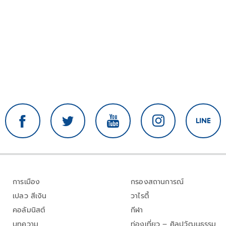
การเมือง
กรองสถานการณ์
เปลว สีเงิน
วาไรตี้
คอลัมนิสต์
กีฬา
บทความ
ท่องเที่ยว – ศิลปวัฒนธรรม