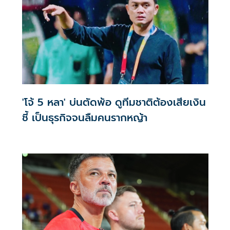
'โจ้ 5 หลา' บ่นตัดพ้อ ดูทีมชาติต้องเสียเงิน
ชี้ เป็นธุรกิจจนลืมคนรากหญ้า