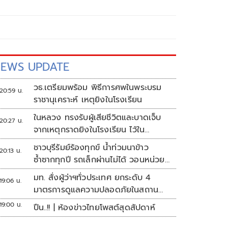
EWS UPDATE
วธ.เตรียมพร้อม พิธีการศพในพระบรม
20:59 น.
ราชานุเคราะห์ เหตุยิงในโรงเรียน
ในหลวง ทรงรับผู้เสียชีวิตและบาดเจ็บ
20:27 น.
จากเหตุกราดยิงในโรงเรียน ไว้ใน
พระบรมราชานุเคราะห์
ชาวบุรีรัมย์ร้องทุกข์ น้ำท่วมนาข้าว
20:13 น.
ซ้ำซากทุกปี รถเล็กผ่านไม่ได้ วอนหน่วย
งานเร่งแก้ไข
มท. สั่งผู้ว่าฯทั่วประเทศ ยกระดับ 4
19:06 น.
มาตรการดูแลความปลอดภัยในสถาน
ศึกษา
19:00 น.
ปืน..!! | ห้องข่าวไทยโพสต์สุดสัปดาห์