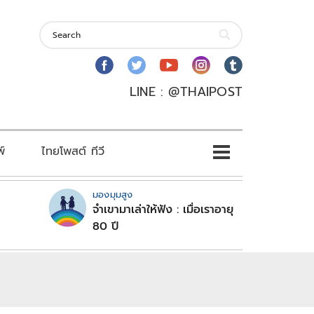
LINE : @THAIPOST
พ์
ไทยโพสต์ ทีวี
มองมุมสูง
จำเขามาเล่าให้ฟัง : เมื่อเราอายุ
80 ปี