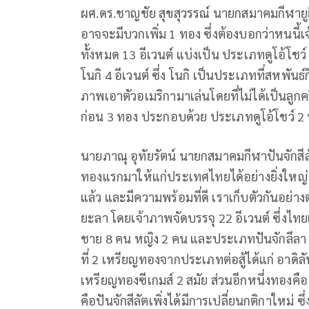
ผศ.
ดร
.
ชาญชัย
สุขสุวรรณ์
นายกสมาคมกีฬายูย
อาจจะมีบวกเพิ่ม
1
ทอง ซึ่งต้องบอกว่าหนนี้เ
ทั้งหมด
13
อีเวนต์ แบ่งเป็น
ประเภทดูโอ้โชว์
โนกิ
4
อีเวนต์
ซึ่ง
โนกิ
เป็นประเภทที่สหพันธ์ก
ภาพเอาตัวอเมริกามาเล่นโดยที่ไม่ได้เป็นลูกคร
ก่อน
3
ทอง
ประกอบด้วย
ประเภทดูโอ้โชว
2
นายภาณุ
อุทัยรัตน์
นายกสมาคมกีฬาปันจักสีล
ทองแรกมาให้แก่ประเทศไทยได้อย่างยิ่งใหญ่
แล้ว
และมีความพร้อมท
ี่ดี เราเก็บตัวกันอย่
ยะลา
โดยเจ้าภาพจัด
บรรจุ
22
อีเวนต์
ซึ่งไทย
ชาย
8
คน
หญิง
2
คน
และประเภทปันจักลีลา
ที่
2
เหรียญทองจากประเภทต่อสู้ได้แก่ อาดิลัน
เหรียญทองซีเกมส์
2
สมัย ส่วนอีกหนึ่งทองคือ
คือปันจักสีลัตเพิ่งได้มีการเปลี่ยนกติกาใหม่
ซึ