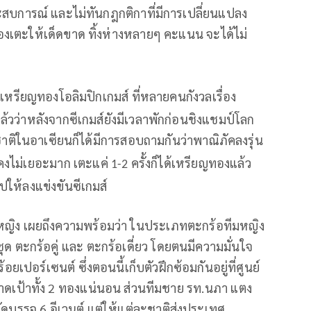
สบการณ์ และไม่ทันกฎกติกาที่มีการเปลี่ยนแปลง
คือต้องเตะให้เด็ดขาด ทิ้งห่างหลายๆ คะแนน จะได้ไม่
เหรียญทองโอลิมปิกเกมส์ ที่หลายคนกังวลเรื่อง
วว่าหลังจากซีเกมส์ยังมีเวลาพักก่อนชิงแชมป์โลก
ชาติในอาเซียนก็ได้มีการสอบถามกันว่าพาณิภัคลงรุ่น
ิสคงไม่เยอะมาก เตะแค่
ครั้งก็ได้เหรียญทองแล้ว
1-2
ุปให้ลงแข่งขันซีเกมส์
หญิง
เผยถึงความพร้อมว่า
ในประเภทตะกร้อทีมหญิง
ช
ุด
ตะกร้อคู่
และ
ตะกร้อเดี่ยว
โดยตนมีความมั่นใจ
ร้อยเปอร์เซนต์
ซึ่งตอนนี้เก็บตัวฝึกซ้อมกันอยู่ที่ศูนย์
ดเป้าทั้ง
2
ทองแน่นอน ส่วนทีมชาย
รท
.
นภา
แตง
ัดบรรจุ
6
อีเวนต์
แต่ให้แต่ละชาติส่งประเทศ