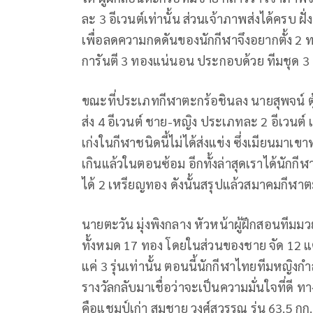
ละ
3
อีเวนต์เท่านั้น ส่วนเจ้าภาพส่งได้ครบ
ฝั
เพื่อลดความกดดันของนักกีฬาจึงอยากตั้ง
2
ทอ
การันตี
3
ทองแน่นอน ประกอบด้วย
ทีมชุด
3
ขณะที่ประเภทกีฬาตะกร้อชินลง
นายสุพจน์
ส่ง
4
อีเวนต์
ชาย
-
หญิง
ประเภทละ
2
อีเวนต์
เก่งในกีฬาชนิดนี้ไม่ได้ส่งแข่ง ซึ่งเมียนมาเขาทำ
เกินแล้วในตอนซ้อม อีกทั้งล่าสุดเราได้นักกีฬ
ได้
2
เหรียญทอง ดังนั้นสรุปแล้วสมาคมกีฬาตะ
นายตะวัน มุ่งพิงกลาง หัวหน้าผู้ฝึกสอนทีมม
ทั้งหมด
17
ทอง โดยในส่วนของชาย จัด
12
แต
แค่
3
รุ่นเท่านั้น ตอนนี้นักกีฬาไทยทีมหญิงกำ
รางวัลกลับมาเชื่อว่าจะเป็นความมั่นใจที่ดี ทา
คือแชมป์เก่า สมชาย วงศ์
สุวรรณ
รุ่น
63.5
กก