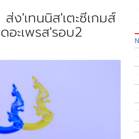
ส่ง'เทนนิส'เตะซีเกมส์
ีตเดอะเพรส'รอบ2
N