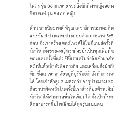
โคตร รุ่น
86
กก.ชาย รวมถึงนักกีฬาหญิงอย่าง 
จิตรพงษ์ รุ่น
54
กก.หญิง
ด้าน นายปิยะพงศ์ พิรุณ
เลขาธิการสมาคมกี
แข่งขัน
4
ประเภท
ประกอบด้วยประเภท
5x5
ก่อน ซึ่งเราสร้างเซอร์ไพรส์ได้ในซีเกมส์ครั้งที่
นักกีฬาทั้งชาย-หญิงเราก็จะยังเป็นชุดเดิมท
ทองแดงครั้งที่
แล้ว
ปีนี้เราเสริมกำลังเข้ามาส
ครั้งที่แล้วเจ้าตัวติดภารกิจ
และเตรียมดึงนักกี
ทีม
ซึ่งแม่เขาอาศัยอยู่ที่บุรีรัมย์กำลังทำการ
ได้
โดยเจ้าตัวสูง
2
เมตรกว่า อายุประมาณ
30
ถือว่าน่าผิดหวัง ในครั้งนี้เราล้างทีมสต๊าฟเด
นักกีฬาให้สามารถขึ้นโพเดียมได้ ตั้งเป้าทั้งหม
คือสามารถขึ้นโพเดียมได้ทุกรุ่น
แน่นอน