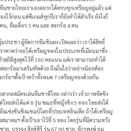
่งทีมชายไทยเราเองอยากได้ครบทุกเหรียญอยู่แล้ว
แต่
งไว้ก่อน แต่ซีเกมส์ทุกปีเราก็ยังทำได้สำเร็จ
ยังไง
ก็
คน
,
ทีมเดี่ยว
3
คน
และ
ตะกร้อ
4
คน
ตุ้มประชา
ผู้จัดการทีมชินลง
เปิดเผยว่า
เราได้สิทธิ์
เราคาดว่าจะได้เหรียญทองในประเภทที่เมี
ยนมาซึ่ง
สถิติสูงสุดไว้ที่
160
คะแนน แต่เราสามารถทำได้
าตะกร้อมาเสริมทัพด้วย จึงมั่นใจว่าอย่างน้อยต้อง
กร้อฯตั้งเป้าคว้าทั้งหมด
7
เหรียญทองด้วยกัน
วยสากลสมัครเล่นทีมชาติไทย กล่าวว่า เจ้าภาพจัดชิง
่ไทยส่งได้แค่
8
รุ่น ขณะที่หญิงชิง
5
ทอง ไทยส่งได้
ลังแข่งขันชิงแชมป์โลกที่ประเทศอินเดีย ถ้าได้เหรียญ
งสมาคมฯ ตั้งเป้าเอาไว้ที่
5
ทอง โดยรุ่นที่มีความหวัง
.ชาย
,
บรรจง สิงห์ศิริ รุ่น
67
กก.ชาย
,
จักรพงษ์ ยม