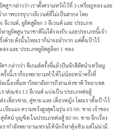
ิตสูฯ
กล่าวว่า
เราตั้งความหวังไว้ที่
3
เหรียญทอง
และ
จ้าภาพบรรจุบางอีเวนต์ที่ไม่เป็นสากล โดย
6
อีเวนต์
,
ยูยิตสู
ล็อก
3
อีเวนต์
และ
ประเภท
ีฬายูยิตสูนานาชาติไม่ได้รองรับ
และประเภทนี้เจ้า
ึ่งด้วย
ดังนั้นไทยเราก็น่าจะลำบาก
แต่ตั้งเป้าไว้
ทอง
และ
ประเภทยูยิตสูล็อก
1
ทอง
ัตฯ
กล่าวว่า
ซีเกมส์ครั้งที่แล้วปันจักสีลัตนำเหรียญ
ครั้งนี้เราก็จะพยายามทำให้ไม่น้อยหน้าครั้งที่
างต่อเนื่องที่มหาวิทยาลัยการกีฬาแห่งชาติ
วิทยาเขต
เราส่งแข่ง
13
อีเวนต์
แบ่งเป็น
ประเภทต่อสู้
ส่ง
เดี่ยวชาย
,
คู่ชาย และ
เดี่ยวหญิง
โดยเราตั้งเป้
าไว้
 เจ๊ะแมง ความหวังสูงสุดในรุ่น
65
กก.
ชาย
เจ้าของ
สุทัศน์
บุญชิต
ในประเภทต่อสู้
80
กก.
ชาย
อีกเรื่อง
่งเรากำลังพยา
ยามเทรนให้นักกีฬาคุ้นชิน แต่ไม่น่ามี