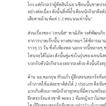
โกง
แต่กังวลว่าผู้ตั
ดสินในอาเซียนนั้นขาดประ
อย่างต่อเนื่อง ดังนั้นสิ่งที่ย้ำเตือนนักกีฬา
เสียดายถ้าแพ้แค่
คะแนนเท่านั้น
1-2
”
ส่วนเรื่องของ
เทนนิส"
พาณิภัค วงศ์พัฒนกิจ 
"
อาการบาดเจ็บนั้น ทางสมาคมฯ ได้พิจารณาแล้
ราวๆ
วัน ซึ่งก็เพียงพอ นอกจากนี้หลายๆ 
15
ไหนจะได้ไม่ลง ดังนั้นคู่แข่งในรุ่นของเทนน
บวกกับตัวนักกีฬาเองอยากลงด้วย ดังนั้นจึงสร
ด้าน
นอ
.
คมกฤษ
ทับแก้ว
ผู้ฝึกสอนตะกร้อทีม
เจ้าภาพให้แต่ละชาติส่งได้
2
ประเภท
คือทีม
มากกับศักยภาพนักกีฬาทุกคนที่มีความพร้อม
ฝึกตะกร้อแห่งชาติ
คลอง
2
ทีมหญิงเราไม่พลา
โต
ผู้ฝึกสอนตะกร้อทีมชาย
ก
ล่าวว่า
เจ้าภาพจ