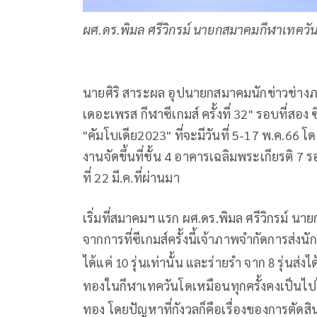
ผศ.ดร.พิมล ศรีวิกรม์ นายกสมาคมกีฬาเทคว
นายศิริ สาระผล อุปนายกสมาคมนักข่าวช่า
เดอะเพรส กีฬาซีเกมส์ ครั้งที่
32"
รอบที่สอง 
"คัมโบเดีย
2023"
ที่จะมีวันที่
5-17
พ.ค.
66
โด
งานจัดขึ้นที่ชั้น
4
อาคารเฉลิมพระเกียรติ
7
รอ
ที่
22
มี.ค.ที่ผ่านมา
เริ่มที่สมาคมฯ แรก ผศ.ดร.พิมล ศรีวิกรม์ 
จากการที่ซีเกมส์ครั้งนี้เจ้าภาพจำกัดการส่งน
ได้แค่
รุ่นเท่านั้น และร่ายรำ จาก
รุ่นส่งไ
10
8
ทองในกีฬาเทควันโดเหมือนทุกครั้งคงเป็นไปได้ย
ทอง
โดยปัญหาที่กังวลก็คือเรื่องของการตัดสิ