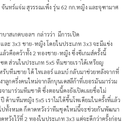
จันทร์แจ่ม สุวรรณเพ็ง รุ่น
62
กก.หญิง และจุฑามาศ
ฬาบาสเกตบอลฯ กล่าวว่า
มีการเปิด
และ
3x3
ชาย-หญิง
โดยใ
นประเภท
3x3
จะมีแข่ง
แล้วคือคว้าทั้ง
2
ทองชาย-หญิง ซึ่งซีเกมส์ครั้งนี้
ั้งเซต ส่วนในประเภท
5x5
ทีมชายเราได้เหรียญ
ำหรับทีม
ชาย
ได้
ไทเลอร์
แลมบ์
กลับมาช่วยหลังจากที่
ฬาลูกครึ่งคนใหม่จากลีกบุนเดสลีก้าที่เยอรมันมาร่วม
เจรจามาร่วมทีมชาติ
ซึ่งตอนนี้คงยังเปิดเผยชื่อไม่
ปี
ด้านทีมหญิง
5x5
เราไม่ได้ขึ้นโพเดียมในครั้งที่แล้ว
ิมไปทั้งหมด ก็คาดหวังว่าทีมชุดใหม่นี้จะช่วยกันพัฒนา
ดหวังไว้ที่
2
ทองในประเภท
3x3
แต่จะดีกว่าครั้งก่อน