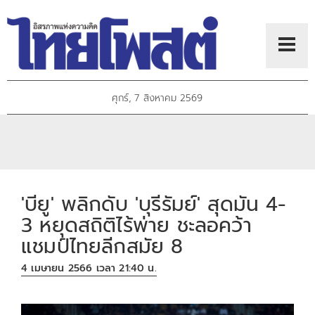
ศุกร์, 7 สิงหาคม 2569
'บียู' พลิกดับ 'บุรีรัมย์' สุดมัน 4-
3 หยุดสถิติไร้พ่าย ชะลอคว้า
แชมป์ไทยลีกสมัย 8
4 เมษายน 2566 เวลา 21:40 น.