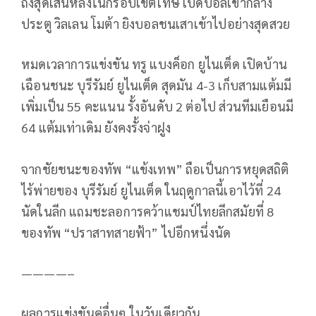
ถึงสุดเส้นหลังในกรอบเขตโทษ เปิดบอลเข้ากลาง
ประตู วิลเลน โมต้า ยิงบอลชนเสาเข้าไปอย่างสุดสวย
หมดเวลาการแข่งขัน ทรู แบงค็อก ยูไนเต็ด เปิดบ้าน
เฉือนชนะ บุรีรัมย์ ยูไนเต็ด สุดมัน 4-3 เก็บสามแต้มมี
เพิ่มเป็น 55 คะแนน รั้งอันดับ 2 ต่อไป ส่วนทีมเยือนมี
64 แต้มเท่าเดิม ยังคงรั้งจ่าฝูง
จากชัยชนะของทัพ “แข้งเทพ” ถือเป็นการหยุดสถิติ
ไร้พ่ายของ บุรีรัมย์ ยูไนเต็ด ในฤดูกาลนี้เอาไว้ที่ 24
นัดในลีก แถมชะลอการคว้าแชมป์ไทยลีกสมัยที่ 8
ของทัพ “ปราสาทสายฟ้า” ไปอีกหนึ่งนัด
————–
ผลการแข่งขันคู่อื่นๆ ในวันเดียวกัน