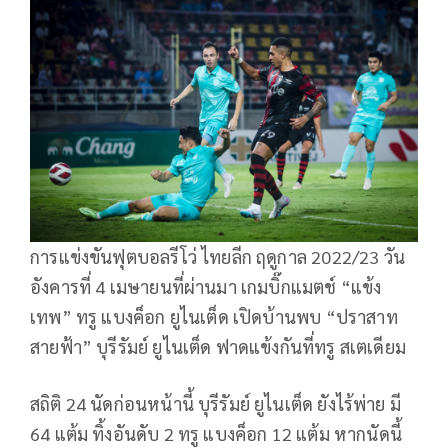
การแข่งขันฟุตบอลรีโว่ ไทยลีก ฤดูกาล 2022/23 วัน
อังคารที่ 4 เมษายนที่ผ่านมา เกมบิ๊กแมตช์ “แข้ง
เทพ” ทรู แบงค็อก ยูไนเต็ด เปิดบ้านพบ “ปราสาท
สายฟ้า” บุรีรัมย์ ยูไนเต็ด ฟาดแข้งกันที่ทรู สเตเดียม
สถิติ 24 นัดก่อนหน้านี้ บุรีรัมย์ ยูไนเต็ด ยังไร้พ่าย มี
64 แต้ม ทิ้งอันดับ 2 ทรู แบงค็อก 12 แต้ม หากนัดนี้