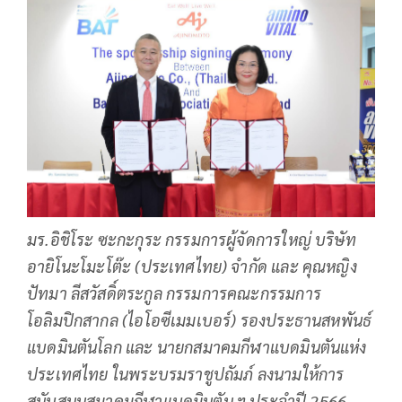
มร.อิชิโระ ซะกะกุระ กรรมการผู้จัดการใหญ่ บริษัท
อายิโนะโมะโต๊ะ (ประเทศไทย) จำกัด และ คุณหญิง
ปัทมา ลีสวัสดิ์ตระกูล กรรมการคณะกรรมการ
โอลิมปิกสากล (ไอโอซีเมมเบอร์) รองประธานสหพันธ์
แบดมินตันโลก และ นายกสมาคมกีฬาแบดมินตันแห่ง
ประเทศไทย ในพระบรมราชูปถัมภ์ ลงนามให้การ
สนับสนุนสมาคมกีฬาแบดมินตัน ฯ ประจำปี 2566