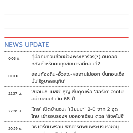
NEWS UPDATE
คู่มือทบทวนชีวิตช่วงพระเสาร์จร(7)เดินถอย
0:03 น.
หลังสำหรับคนทุกลัคนาราศีตอนที่2
สอบท้องถิ่น-ฮั้วสว.-ผลงานไม่ออก บั่นทอนเชื่อ
0:01 น.
มั่น'รัฐบาลอนุทิน'
'ลิโอเนล เมสซี' สูญเสียคุณพ่อ 'ฮอร์เก' จากไป
22:37 น.
อย่างสงบในวัย 68 ปี
'ไทย' เปิดบ้านชนะ 'เมียนมา' 2-0 จาก 2 จุด
22:26 น.
โทษ เข้ารอบรองฯ บอลอาเซียน ดวล 'สิงคโปร์'
วธ.เตรียมพร้อม พิธีการศพในพระบรมราชานุ
20:59 น.