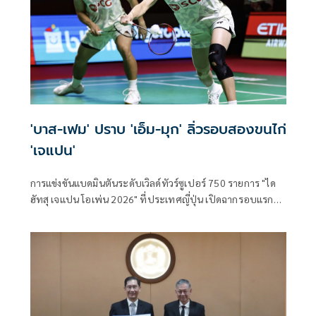
'บาส-เฟม' ปราบ 'เอ็ม-มุก' ลิ่วรอบสองขนไก่
'เจแปน'
การแข่งขันแบดมินตันระดับเวิลด์ทัวร์ซูเปอร์ 750 รายการ "ได
ฮัทสุ เจแปน โอเพ่น 2026" ที่ประเทศญี่ปุ่น เปิดฉากรอบแรก
เมื่อวันที่