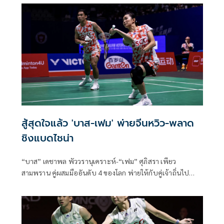
สู้สุดใจแล้ว 'บาส-เฟม' พ่ายจีนหวิว-พลาด
ชิงแบดไชน่า
“บาส” เดชาพล พัววรานุเคราะห์-“เฟม” ศุภิสรา เพียว
สามพราน คู่ผสมมืออันดับ 4 ของโลก พ่ายให้กับคู่เจ้าถิ่นไป
อย่างหวุดหวิดทั้งสองเกมในศึกแบดมินตันรายการ “วิคเตอร์ ไช
น่า โอ