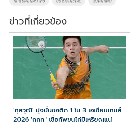
นักแบดมินตันไทย
อิยิโนะโมะโต๊ะ
แบดมินตัน
ข่าวที่เกี่ยวข้อง
'กุลวุฒิ' มุ่งมั่นขอติด 1 ใน 3 เอเชียนเกมส์
2026 'กกท.' เชื่อทัพขนไก่มีเหรียญแน่