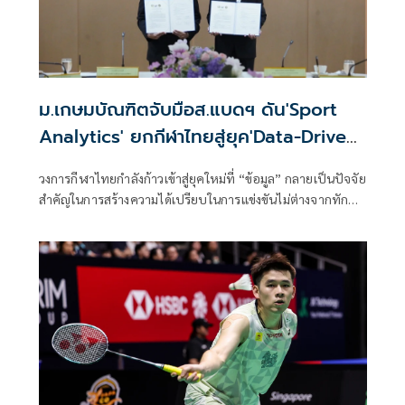
ม.เกษมบัณฑิตจับมือส.แบดฯ ดัน'Sport
Analytics' ยกกีฬาไทยสู่ยุค'Data-Driven
Sports'
วงการกีฬาไทยกำลังก้าวเข้าสู่ยุคใหม่ที่ “ข้อมูล” กลายเป็นปัจจัย
สำคัญในการสร้างความได้เปรียบในการแข่งขันไม่ต่างจากทักษะ
ของนักกีฬาและประสบการณ์ของผู้ฝึกสอน ล่าสุดเมื่อวันที่ 23
มิถุนายน 2569 ที่ผ่านมา คณะวิทยาศาสตร์การกีฬา
มหาวิทยาลัยเกษมบัณฑิต ได้ลงนามบันทึกข้อตกลงความร่วมมือ
ทางวิชาการ (MOU) กับสมาคมกีฬาแบดมินตันแห่ง
ประเทศไทย ในพระบรมราชูปถัมภ์ เพื่อร่วมกันพัฒนางานวิจัย
การเรียนการสอน และนวัตกรรมด้านวิทยาศาสตร์การกีฬาและ
Sport Analytics