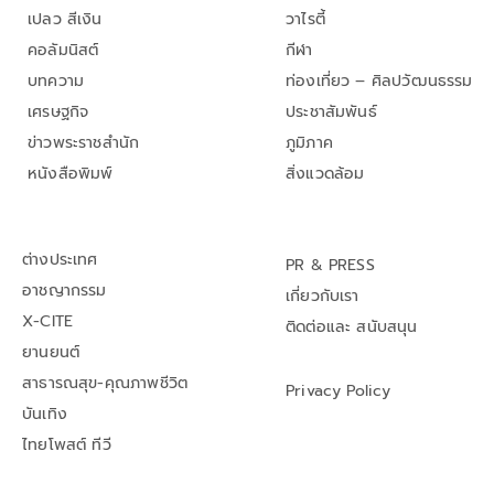
เปลว สีเงิน
วาไรตี้
คอลัมนิสต์
กีฬา
บทความ
ท่องเที่ยว – ศิลปวัฒนธรรม
เศรษฐกิจ
ประชาสัมพันธ์
ข่าวพระราชสำนัก
ภูมิภาค
หนังสือพิมพ์
สิ่งแวดล้อม
ต่างประเทศ
PR & PRESS
อาชญากรรม
เกี่ยวกับเรา
X-CITE
ติดต่อและ สนับสนุน
ยานยนต์
สาธารณสุข-คุณภาพชีวิต
Privacy Policy
บันเทิง
ไทยโพสต์ ทีวี