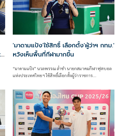
'มาดามแป้ง'ใช้สิทธิ์ เลือกตั้ง'ผู้ว่าฯ กทม.'
t
หวังเห็นพื้นที่กีฬามากขึ้น
“มาดามแป้ง” นวลพรรณ ล่ำซำ นายกสมาคมกีฬาฟุตบอล
แห่งประเทศไทยฯ ใช้สิทธิ์เลือกตั้งผู้ว่าราชการ
กรุงเทพมหานคร เป็นที่เรียบร้อย