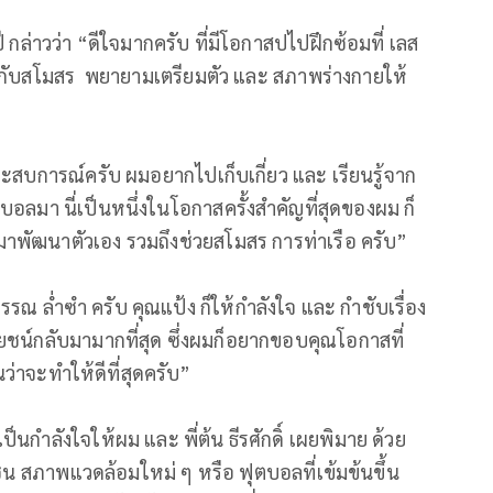
ี กล่าวว่า “ดีใจมากครับ ที่มีโอกาสปไปฝึกซ้อมที่ เลส
กซ้อมกับสโมสร พยายามเตรียมตัว และ สภาพร่างกายให้
ะสบการณ์ครับ ผมอยากไปเก็บเกี่ยว และ เรียนรู้จาก
ุตบอลมา นี่เป็นหนึ่งในโอกาสครั้งสำคัญที่สุดของผม ก็
บมาพัฒนาตัวเอง รวมถึงช่วยสโมสร การท่าเรือ ครับ”
รณ ล่ำซำ ครับ คุณแป้ง ก็ให้กำลังใจ และ กำชับเรื่อง
ยชน์กลับมามากที่สุด ซึ่งผมก็อยากขอบคุณโอกาสที่
่าจะทำให้ดีที่สุดครับ”
นกำลังใจให้ผม และ พี่ต้น ธีรศักดิ์ เผยพิมาย ด้วย
ง เช่น สภาพแวดล้อมใหม่ ๆ หรือ ฟุตบอลที่เข้มข้นขึ้น