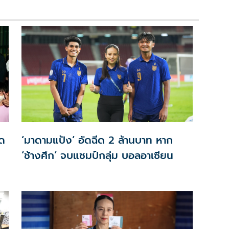
เด
‘มาดามแป้ง‘ อัดฉีด 2 ล้านบาท หาก
‘ช้างศึก‘ จบแชมป์กลุ่ม บอลอาเซียน