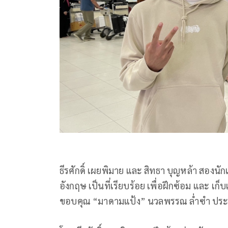
ธีรศักดิ์ เผยพิมาย และ สิทธา บุญหล้า สองนั
อังกฤษ เป็นที่เรียบร้อย เพื่อฝึกซ้อม และ เก็
ขอบคุณ “มาดามแป้ง” นวลพรรณ ล่ำซำ ประธาน