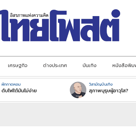
เศรษฐกิจ
ต่างประเทศ
บันเทิง
หนังสือพิม
ผักกาดหอม
วิสามัญบันเทิง
ดับไฟใต้มันไม่ง่าย
สุภาพบุรุษผู้อาวุโส?