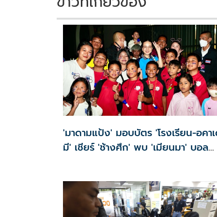
ข่าวที่เกี่ยวข้อง
'มาดามแป้ง' มอบบัตร 'โรงเรียน-อคา
มี' เชียร์ 'ช้างศึก' พบ 'เมียนมา' บอล
อาเซียน