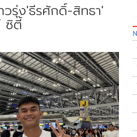
รุ่ง'ธีรศักดิ์-สิทธา'
ซิตี้
N