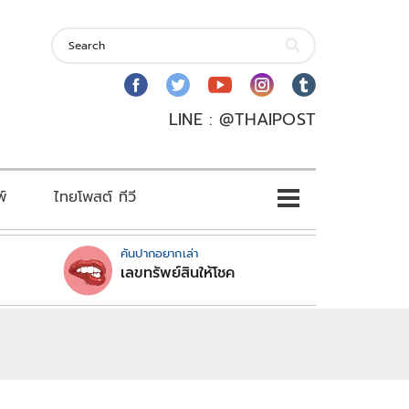
LINE : @THAIPOST
พ์
ไทยโพสต์ ทีวี
คันปากอยากเล่า
เลขทรัพย์สินให้โชค