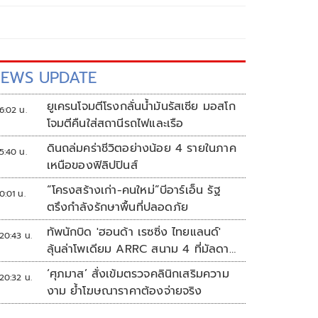
EWS UPDATE
ยูเครนโจมตีโรงกลั่นน้ำมันรัสเซีย มอสโก
6:02 น.
โจมตีคืนใส่สถานีรถไฟและเรือ
ดินถล่มคร่าชีวิตอย่างน้อย 4 รายในภาค
5:40 น.
เหนือของฟิลิปปินส์
“โครงสร้างเก่า-คนใหม่”บีอาร์เอ็น รัฐ
0:01 น.
ตรึงกำลังรักษาพื้นที่ปลอดภัย
ทัพนักบิด 'ฮอนด้า เรซซิ่ง ไทยแลนด์'
20:43 น.
ลุ้นล่าโพเดียม ARRC สนาม 4 ที่มัลดาลิ
กา
‘ศุภมาส’ สั่งเข้มตรวจคลินิกเสริมความ
20:32 น.
งาม ย้ำโฆษณาราคาต้องจ่ายจริง