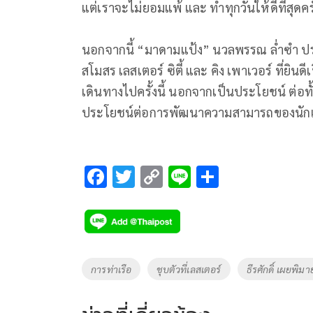
แต่เราจะไม่ยอมแพ้ และ ทำทุกวันให้ดีที่สุดคร
นอกจากนี้ “มาดามแป้ง” นวลพรรณ ล่ำซำ ปร
สโมสร เลสเตอร์ ซิตี้ และ คิง เพาเวอร์ ที่ยินด
เดินทางไปครั้งนี้ นอกจากเป็นประโยชน์ ต่อทั้ง
ประโยชน์ต่อการพัฒนาความสามารถของนั
F
T
C
Li
S
ac
wi
o
n
h
e
tt
p
e
ar
b
er
y
e
o
Li
Tags
การท่าเรือ
ชุบตัวที่เลสเตอร์
ธีรศักดิ์ เผยพิมา
o
n
k
k