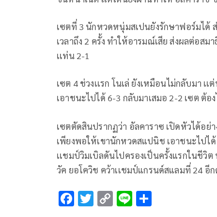
เซตที่ 3 นักหวดหนุ่มสเปนยังรักษาฟอร์มได้ ส
เวลาถึง 2 ครั้ง ทำให้อารมณ์เสีย ส่งผลต่อสมาธ
เเท่น 2-1
เซต 4 ช่วงเเรก โนเล่ ยังเหมือนไม่กลับมา เเต่
เอาชนะไปได้ 6-3 กลับมาเสมอ 2-2 เซต ต้องไ
เซตตัดสินปรากฏว่า อัลคาราซ เปิดหัวได้อย่าง
เพียงพอให้เขานักหวดสแปนิช เอาชนะไปได้ 3-
เเชมป์วิมเบิลดันไปครองเป็นครั้งแรกในชีวิต 
วัค ยอโควิช คว้าเเชมป์แกรนด์สแลมที่ 24 อีก
F
T
C
Li
S
ac
wi
o
n
h