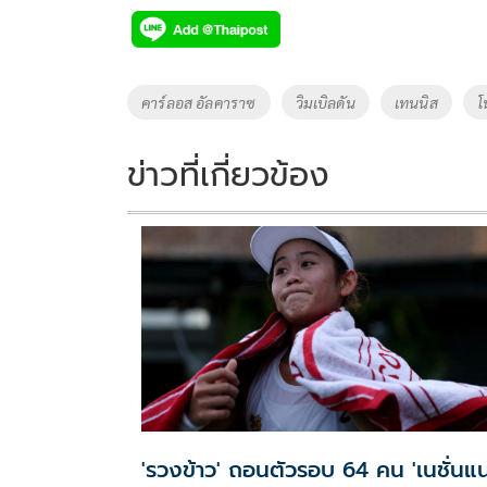
e
tt
p
e
ar
b
er
y
e
o
Li
Tags
คาร์ลอส อัลคาราซ
วิมเบิลดัน
เทนนิส
โ
o
n
k
k
ข่าวที่เกี่ยวข้อง
'รวงข้าว' ถอนตัวรอบ 64 คน 'เนชั่นแ