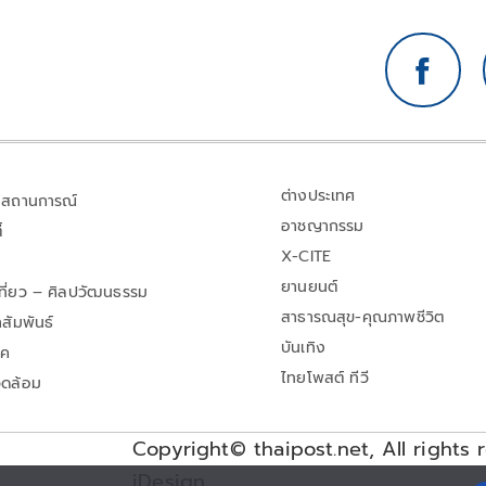
ต่างประเทศ
สถานการณ์
อาชญากรรม
้
X-CITE
ยานยนต์
เที่ยว – ศิลปวัฒนธรรม
สาธารณสุข-คุณภาพชีวิต
สัมพันธ์
บันเทิง
าค
ไทยโพสต์ ทีวี
วดล้อม
Copyright© thaipost.net, All rights 
iDesign