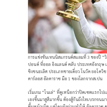
การแข่งขันเทนนิสแกรนด์สแลมที่ 3 ของปี “วิ
ปอนด์ ที่ออล อิงแลนด์ คลับ ประเทศอังกฤษ เ
ชิงชนะเลิศ ประเภทชายเดี่ยว โนวัค ยอโควิช
คาร์ลอส อัลคาราซ มือ 1 ของโลกจากสเปน
เริ่มเกม “โนเล่” ที่ดูเหนือกว่าปิดเซตเเรก
เองขึ้นมาสูสีมากขึ้น ต้องสู้กันถึงไทเบรกจน
ขึ้นหน้าเน็ต เเต่โดนยิงผ่านทำให้ อัลคาราซ