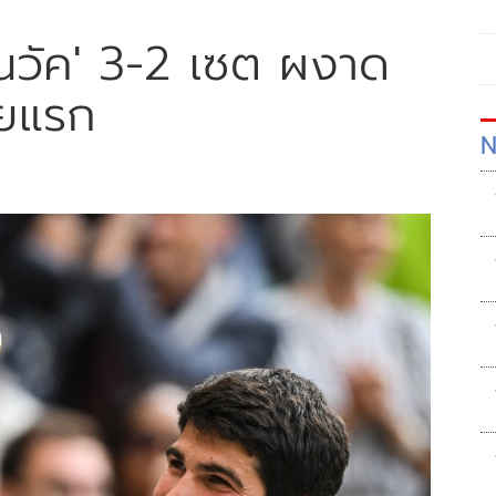
โนวัค'​ 3-2 เซต ผงาด
ัยแรก
N