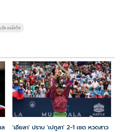
นวัค ยอโควิช
นล
'เอียลา' ปราบ 'เปกูลา' 2-1 เซต หวดสาว