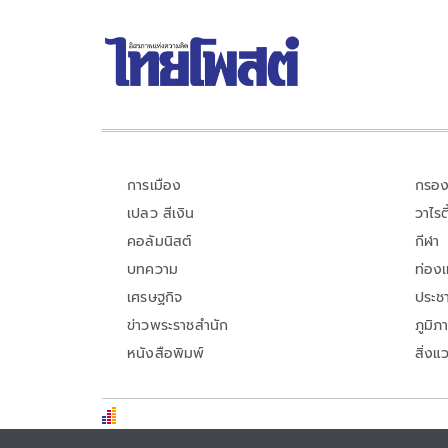
การเมือง
กรอง
เปลว สีเงิน
วาไรตี
คอลัมนิสต์
กีฬา
บทความ
ท่อง
เศรษฐกิจ
ประชา
ข่าวพระราชสำนัก
ภูมิภ
หนังสือพิมพ์
สิ่งแ