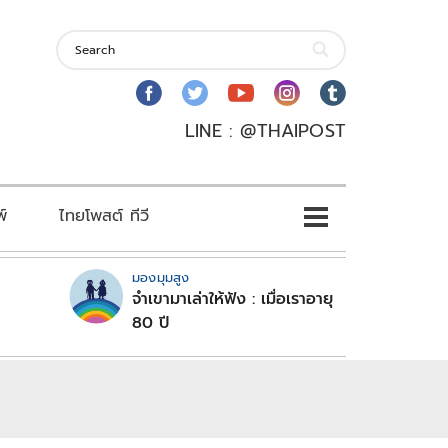
LINE : @THAIPOST
พ์
ไทยโพสต์ ทีวี
มองมุมสูง
จำเขามาเล่าให้ฟัง : เมื่อเราอายุ
80 ปี