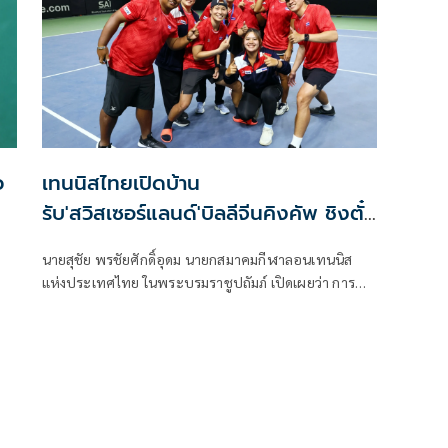
ว
เทนนิสไทยเปิดบ้าน
รับ'สวิสเซอร์แลนด์'บิลลีจีนคิงคัพ ชิงตั๋ว
เวิลด์กรุ๊ป
นายสุชัย พรชัยศักดิ์อุดม นายกสมาคมกีฬาลอนเทนนิส
แห่งประเทศไทย ในพระบรมราชูปถัมภ์ เปิดเผยว่า การ
แข่งขันเทนนิสชิงแชมป์โลก ประเภททีมหญิง รายการ
"2026 บิลลี จีน คิง คัพ บาย เกนบริดจ์" เพลย์ออฟ เวิลด์
กรุ๊ป ทีมชาติไทย พบกับ ทีมชาติสวิตเซอร์แลนด์ จะจัดขึ้น
ระหว่างวันที่ 21-22 พ.ย.นี้ ณ ศูนย์พัฒนากีฬาเทนนิสแห่ง
ชาติ เมืองทองธานี จ.นนทบุรี