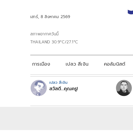
เสาร์, 8 สิงหาคม 2569
สภาพอากาศวันนี้
THAILAND 30.9°C/27.1°C
การเมือง
เปลว สีเงิน
คอลัมนิสต์
เปลว สีเงิน
สวัสดี...คุณครู!