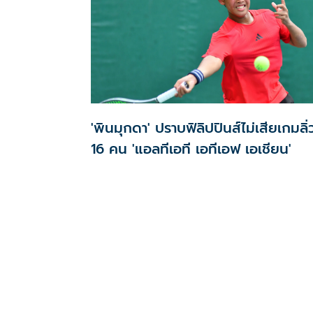
'พินมุกดา' ปราบฟิลิปปินส์ไม่เสียเกมลิ่
16 คน 'แอลทีเอที เอทีเอฟ เอเชียน'