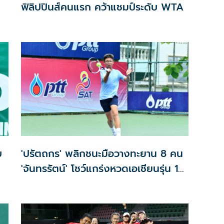
ฟิลิปปินส์คนแรก คว้าแชมป์ระดับ WTA
บ
'ปรัตถกร' พลิกชนะมือวางทะยาน 8 คน
'จันทรรัตน์' โชว์แกร่งหวดเอเชียนรุ่น 14
ปี