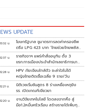
EWS UPDATE
โฆษกรัฐบาล ชูมาตรการลดค่าครองชีพ
13:32 น.
ตรึง LPG 423 บาท ‘ไทยช่วยไทยพลัส’
ดันเงินหมุนแสนล้าน
ราชกิจจาฯ แพร่คำสั่งอนุทิน ตั้ง 3
12:37 น.
ขรก.การเมืองประจำสำนักเลขาธิการนา
ยกฯ
HPV ภัยเงียบใกล้ตัว ชะล่าใจไม่ได้
12:28 น.
หญิงไทยติดเชื้อเฉลี่ย 9 ราย/วัน
นิติเวชเริ่มชันสูตร 8 ร่างเหยื่อเหตุยิง
12:21 น.
รร. เปิดเกณฑ์เยียวยา
งานวิจัยเทคโนโลยี โดดลงจากหิ้ง สู่
12:20 น.
มือ1.2หมื่นครัวเรือน สร้างรายได้เพิ่มทุก