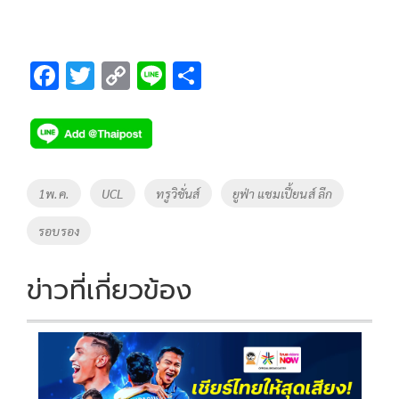
F
T
C
Li
S
ac
wi
o
n
h
e
tt
p
e
ar
b
er
y
e
o
Li
Tags
1พ.ค.
UCL
ทรูวิชั่นส์
ยูฟ่า แชมเปี้ยนส์ ลีก
o
n
รอบรอง
k
k
ข่าวที่เกี่ยวข้อง