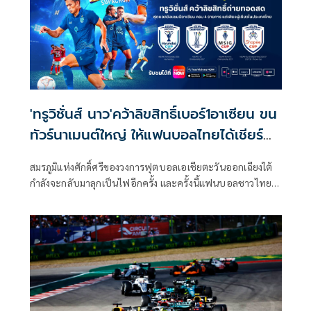
'ทรูวิชั่นส์ นาว'คว้าลิขสิทธิ์เบอร์1อาเซียน ขน
ทัวร์นาเมนต์ใหญ่ ให้แฟนบอลไทยได้เชียร์
สะใจ
สมรภูมิแห่งศักดิ์ศรีของวงการฟุตบอลเอเชียตะวันออกเฉียงใต้
กำลังจะกลับมาลุกเป็นไฟอีกครั้ง และครั้งนี้แฟนบอลชาวไทย
จะไม่พลาดทุกวินาทีสำคัญ เมื่อ ทรูวิชั่นส์ นาว (TrueVisions
NOW) คว้าสิทธิ์ถ่ายทอดสดการแข่งขันฟุตบอลชิงแชมป์
อาเซียนอย่างเป็นทางการแต่เพียงผู้เดียวในประเทศไทย พร้อม
เปิดประสบการณ์การรับชมที่เหนือชั้นด้วยภาพและเสียงคมชัด
เต็มอิ่มไปกับบรรยากาศการแข่งขันที่แฟนบอลรอคอย