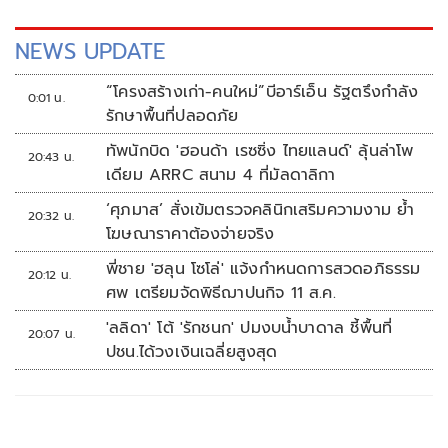
NEWS UPDATE
“โครงสร้างเก่า-คนใหม่”บีอาร์เอ็น รัฐตรึงกำลัง
0:01 น.
รักษาพื้นที่ปลอดภัย
ทัพนักบิด 'ฮอนด้า เรซซิ่ง ไทยแลนด์' ลุ้นล่าโพ
20:43 น.
เดียม ARRC สนาม 4 ที่มัลดาลิกา
‘ศุภมาส’ สั่งเข้มตรวจคลินิกเสริมความงาม ย้ำ
20:32 น.
โฆษณาราคาต้องจ่ายจริง
พี่ชาย 'ฮลุน โซโล่' แจ้งกำหนดการสวดอภิธรรม
20:12 น.
ศพ เตรียมจัดพิธีฌาปนกิจ 11 ส.ค.
'ลลิดา' โต้ 'รักชนก' ปมงบน้ำบาดาล ชี้พื้นที่
20:07 น.
ปชน.ได้วงเงินเฉลี่ยสูงสุด