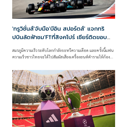
'ทรูวิชั่นส์'จับมือ'บีอิน สปอร์ตส์' แจกทริ
ปบินลัดฟ้าชม'F1'ที่สิงคโปร์ เชียร์ติดขอบ
แทร็กฟรี
สมรภูมิความเร็วระดับโลกกำลังจะทวีความเดือด และครั้งนี้แฟน
ความเร็วชาวไทยจะได้ไปสัมผัสเสียงเครื่องยนต์คำรามให้ก้องหู
ด้วยตาตัวเอง ทรูวิชั่นส์ (TrueVisions) แท็กทีมกับ บีอิน สปอร์ต
(beIN SPORTS) เจ้าของลิขสิทธิ์ถ่ายทอดสดมอเตอร์สปอร์ต
อันดับหนึ่ง จัดแคมเปญสุดเอ็กซ์คลูซีฟ เอาใจคอความเร็วขั้นสุด
แจกแพ็กเกจทริปบินลัดฟ้าชมการแข่งขันรถสูตรหนึ่งชิงแชมป์
โลก FORMULA 1 SINGAPORE AIRLINES SINGAPORE GRAND
PRIX 2026 ณ สนาม มารีน่า เบย์ สตรีท เซอร์กิต ประเทศ
สิงคโปร์ แบบติดขอบสนาม ฟรี! จำนวน 1 รางวัล (รางวัลละ 2 ที่
นั่ง) มูลค่ารวมกว่า 215,160 บาท