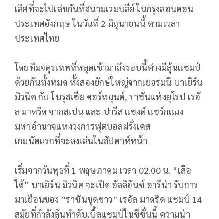
เลิศที่จะไปเล่นกันที่สนามเวมบลีย์ ในกรุงลอนดอน
ประเทศอังกฤษ ในวันที่ 2 มิถุนายนนี้ ตามเวลา
ประเทศไทย
โดยทีมจตุรเทพที่หลุดเข้ามาถึงรอบนี้ต่างมีลุ้นแชมป์
ด้วยกันทั้งหมด ทั้งสองยักษ์ใหญ่จากเยอรมนี บาเยิร์น
มิวนิค กับ โบรุสเซีย ดอร์ทมุนด์, ราชันแห่งยุโรป เรอั
ล มาดริด จากสเปน และ ปารีส แซงต์ แชร์กแมง
มหาอำนาจแห่งวงการฟุตบอลฝรั่งเศส
เกมนัดแรกที่จะลงเล่นในสัปดาห์หน้า
เริ่มจากวันพุธที่ 1 พฤษภาคม เวลา 02.00 น. “เสือ
ใต้” บาเยิร์น มิวนิค จะเปิด อัลลิอันซ์ อารีน่า รับการ
มาเยือนของ “ราชันชุดขาว” เรอัล มาดริด แชมป์ 14
สมัยที่กำลังลุ้นทำดับเบิ้ลแชมป์ในซีซั่นนี้ ความน่า