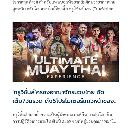
โอกาสสุดท้าย!! สำหรับแฟนบอลที่อยากสัมผัสบรรยากาศเกม
ลูกหนังระดับโลกแบบใกล้ชิด เมื่อ ทรูวิชั่นส์ นาว (TrueVisions
NOW) เปิดโค้งสุดท้ายของแคมเปญ Dream Come True – UCL
Final 2026 ชวนสมาชิกร่วมลุ้นบินลัดฟ้าไปชมเกมนัดชิงของศึก
UEFA Champions League ฤดูกาล 2025/26 ในรายการ UEFA
Champions League Final 2026 แบบติดขอบสนาม ณ Puskás
Aréna กรุง Budapest ประเทศ Hungary พร้อมสิทธิ์เข้า
Hospitality Experience สุดเอ็กซ์คลูซีฟ รวมรางวัลทั้งสิ้น 10
รางวัล
'ทรูวิชั่นส์'ครองอาณาจักรมวยไทย จัด
เต็ม7วันรวด ดึง5โปรโมเตอร์แถวหน้าของ
ไทย
ทรูวิชั่นส์ ตอกย้ำความเป็นผู้นำคอนเทนต์กีฬาระดับโลก ด้วย
การปฏิวัติวงการมวยไทยในปี 2569 ขนทัพคู่มวยคุณภาพมาให้
รับชมแบบจุใจ 7 วันต่อสัปดาห์ รวมกว่า 13 รายการใหญ่ ผ่าน