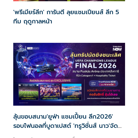
'พรีเมียร์ลีก' การันตี ลุยแชมเปียนส์ ลีก 5
ทีม ฤดูกาลหน้า
ลุ้นขอบสนาม'ยูฟ่า แชมเปี้ยน ลีก2026'
รอบไฟนอลที่บูดาเปสต์ 'ทรูวิชั่นส์ นาว'จัด
เต็ม