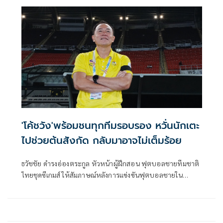
แอปพลิเคชันทรูวิชั่นส์ นาว (TrueVisions Now) และทรูวิชั่นส์
ระบบจานดาวเทียม และระบบเคเบิ้ล สร้างปรากฏการณ์ด้วย
การปฏิวัติการรับชมมวยไทยผ่านแคมเปญยักษ์ที่ขนทัพคู่มวย
คุณภาพมาให้แฟนกีฬาได้รับชมอย่างเต็มอิ่ม ตอกย้ำภาพลักษณ์
การเป็นศูนย์กลางมวยไทยที่สมบูรณ์แบบที่สุด
'โค้ชวัง'พร้อมชนทุกทีมรอบรอง หวั่นนักเตะ
ไปช่วยต้นสังกัด กลับมาอาจไม่เต็มร้อย
ธวัชชัย ดำรงอ่องตระกูล หัวหน้าผู้ฝึกสอน ฟุตบอลชายทีมชาติ
ไทยชุดซีเกมส์ ให้สัมภาษณ์หลังการแข่งขันฟุตบอลชายใน
มหกรรมซีเกมส์ ครั้งที่ 33 กลุ่มเอ นัดที่สอง