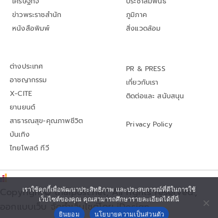
เศรษฐกิจ
ประชาสัมพันธ์
ข่าวพระราชสำนัก
ภูมิภาค
หนังสือพิมพ์
สิ่งแวดล้อม
ต่างประเทศ
PR & PRESS
อาชญากรรม
เกี่ยวกับเรา
X-CITE
ติดต่อและ สนับสนุน
ยานยนต์
สาธารณสุข-คุณภาพชีวิต
Privacy Policy
บันเทิง
ไทยโพสต์ ทีวี
Copyright© thaipost.net, All rights reserved.,
เราใช้คุกกี้เพื่อพัฒนาประสิทธิภาพ และประสบการณ์ที่ดีในการใช้
เว็บไซต์ของคุณ คุณสามารถศึกษารายละเอียดได้ที่นี่
ออกแบบเว็บ จัดทำเว็บไซต์โดย iDesign
ยินยอม
นโยบายความเป็นส่วนตัว