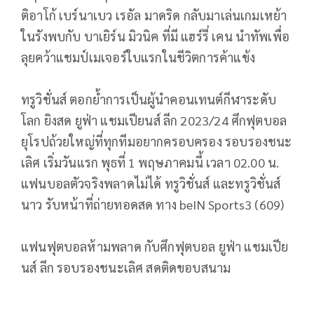
ติอาโก้ เบร์นาเบว เรอัล มาดริด กลับมาเล่นเกมเหย้า
ในรังพบกับ บาเยิร์น มิวนิค ที่มี แฮร์รี่ เคน นำทัพเพื่อ
ลุยคว้าแชมป์เมเจอร์ใบแรกในชีวิตการค้าแข้ง
ทรูวิชั่นส์ ตอกย้ำการเป็นผู้นำคอนเทนต์กีฬาระดับ
โลก ยิงสด ยูฟ่า แชมเปียนส์ ลีก 2023/24 ศึกฟุตบอล
ยุโรปถ้วยใหญ่ที่ทุกทีมอยากครอบครอง รอบรองชนะ
เลิศ เริ่มวันแรก พุธที่ 1 พฤษภาคมนี้ เวลา 02.00 น.
แฟนบอลตัวจริงพลาดไม่ได้ ทรูวิชั่นส์ และทรูวิชั่นส์
นาว รับหน้าที่ถ่ายทอดสด ทาง beIN Sports3 (609)
แฟนฟุตบอลห้ามพลาด กับศึกฟุตบอล ยูฟ่า แชมเปีย
นส์ ลีก รอบรองชนะเลิศ สดติดขอบสนาม