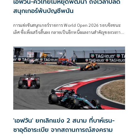
เอฟวัน-คิวไทยไม่หยุดพัฒนา ถึงเวลาปลด
สนุกเกอร์พ้นบัญชีพนัน
การแข่งขันสนุกเกอร์รายการ World Open 2026 รอบชิงชนะ
เลิศ ซึ่งเพิ่งเสร็จสิ้นลง กลายเป็นอีกหนึ่งผลงานสำคัญของวงการ
กีฬาไทย เมื่อ “เอฟวัน” เทพไชยา อุ่นหนู คว้าแชมป์มาครอ
'เอฟวัน' ยกเลิกแข่ง 2 สนาม ที่บาห์เรน-
ซาอุดิอาระเบีย จากสถานการณ์สงคราม