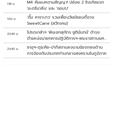
M4 คัมแบคตามสัญญา! ปล่อย 2 ซิงเกิลแรก
1:16 น.
'อะดรีนาลีน' และ 'ชอบU'
'ดั๊ม คาราบาว' รวมเพื่อนวัยมัธยมตั้งวง
1:02 น.
SweetCane (สวีทเคน)
โปรดเกล้าฯ 'พันเอกสุภัทร ชูตินันทน์' ดำรง
23:49 น.
ตำแหน่งนายทหารปฏิบัติการฯ-พระราชทานยศ
'พลตรี'
ซาอุฯ-ตุรเคีย-ปากีสถานลงนามข้อตกลงด้าน
23:45 น.
การป้องกันประเทศท่ามกลางสงครามในภูมิภาค