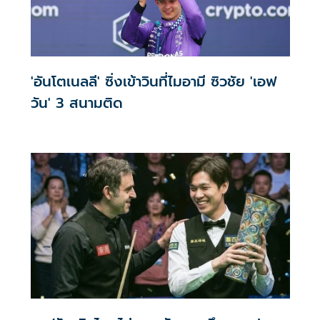
'อันโตเนลลี' ซิ่งเข้าวินที่ไมอามี ซิวชัย 'เอฟ
วัน' 3 สนามติด