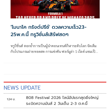
คู่แข่งที่แข็งแกร่งทั้ง แม็คลาเรน , เมอร์ซีเดซ, และเฟอร์รารี่
'โมนาโค กรังด์ปรีซ์' ดวลความเร็ว23-
25พ.ค.นี้ ทรูวิชั่นส์เสิร์ฟสดๆ
ทรูวิชั่นส์ ตอกย้ำการเป็นผู้นำคอนเทนต์กีฬาระดับโลก จัดเต็ม
กับโปรแกรมถ่ายทอดสด การแข่งขัน ฟอร์มูล่า 1 เวิลด์ แชมเปียน
ชิพ เรซที่ 8 ของฤดูกาล 2025 กับ โมนาโก กรังด์ปรีซ์ สนามสุดยิ่ง
ใหญ่แ ละคลาสสิกในวันที่ 23-25 พฤษภาคมนี้ จับตาดูการแย่ง
แชมป์ของทีมยักษ์ใหญ่ แม็คลาเรน, เรดบูล, เฟอร์รารี และ เมอร์
ซีเดซ เอ็กซ์คลูซีฟ ที่เดียว ที่ทรูวิชั่นส์ รับชมทางแอปพลิเคชันทรู
วิชั่นส์ นาว ช่อง beIN SPORTS1 (617) คลิกพร้อมเชียร์สด
https://truevisions-now.onelink.me/RQwi/jnug8iw0
NEWS UPDATE
808 Festival 2026 ไลน์อัปแรกสุดยิ่งใหญ่
1:24 น.
ระเบิดความมันส์ 2 วันเต็ม 2-3 ต.ค.นี้