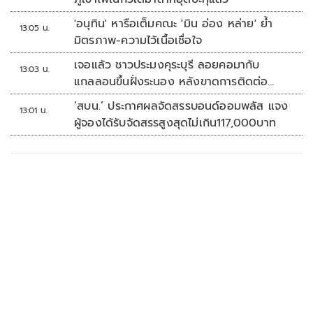
'อนุทิน' หารือเต็มคณะ 'มิน อ่อง หล่าย' ย้ำ
13:05 น.
มิตรภาพ-ความไว้เนื้อเชื่อใจ
เจอแล้ว ชาวประมงคุระบุรี ลอยคอมากับ
13:03 น.
แกลลอนขึ้นฝั่งระนอง หลังขาดการติดต่อ
หลายวัน
‘สบน.’ ประกาศผลจัดสรรบอนด์ออมพลัส แจง
13:01 น.
ผู้จองได้รับจัดสรรสูงสุดไม่เกิน117,000บาท