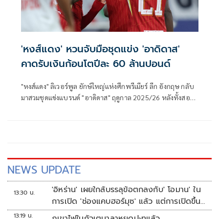
'หงส์แดง' หวนจับมือชุดแข่ง 'อาดิดาส'
คาดรับเงินก้อนโตปีละ 60 ล้านปอนด์
"หงส์แดง" ลิเวอร์พูล ยักษ์ใหญ่แห่งศึกพรีเมียร์ ลีก อังกฤษ กลับ
มาสวมชุดแข่งแบรนด์ "อาดิดาส" ฤดูกาล 2025/26 หลังทั้งสอง
ฝ่ายบรรลุข้อตกลงกันเป็นที่เรียบร้อยแล้ว ตกมูลค่าปีละ 60 ล้าน
ปอนด์ หรือมากกว่า 2,600 ล้านบาท
NEWS UPDATE
'อิหร่าน' เผยใกล้บรรลุข้อตกลงกับ' โอมาน' ใน
13:30 น.
การเปิด 'ช่องแคบฮอร์มุซ' แล้ว แต่การเปิดขึ้น
อยู่กับสหรัฐฯ
13:19 น.
ภูเขาไฟในกัวเตมาลาหยุดปะทุแล้ว