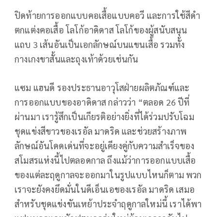
ปิดท้ายการออกแบบคอเสื้อแบบคอวี และการใช้สีดำ
ตกแต่งคอเสื้อ โลโก้อาดิดาส โลโก้ของผู้สนับสนุน
แถบ 3 เส้นอันเป็นเอกลักษณ์บนแขนเสื้อ รวมทั้ง
กางเกงขาสั้นและถุงเท้าด้วยเช่นกัน
แซม แฮนดี รองประธานอาวุโสฝ่ายผลิตภัณฑ์และ
การออกแบบของอาดิดาส กล่าวว่า “ตลอด 26 ปีที่
ผ่านมา เรารู้สึกเป็นเกียรติอย่างยิ่งที่ได้ร่วมปรับโฉม
ชุดแข่งสีขาวของเรอัล มาดริด และช่วยสร้างภาพ
ลักษณ์อันโดดเด่นที่จะอยู่เคียงคู่กับความสำเร็จของ
สโมสรแห่งนี้ไปตลอดกาล ถึงแม้ว่าการออกแบบเสื้อ
ของแต่ละฤดูกาลจะออกมาในรูปแบบไหนก็ตาม พวก
เราจะยังคงยึดมั่นในดีเอ็นเอของเรอัล มาดริด เสมอ
สำหรับชุดแข่งขันเหย้าประจำฤดูกาลใหม่นี้ เราได้พา