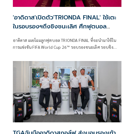
'อาดิดาส'เปิดตัว'TRIONDA FINAL' ใช้เตะ
ในรอบรองฯถึงชิงชนะเลิศ ศึกฟุตบอล
โลก2026
อาดิดาส เผยโฉมลูกฟุตบอล TRIONDA FINAL ที่จะนำมาใช้ใน
การแข่งขัน FIFA World Cup 26™ รอบรองชนะเลิศ รอบชิง
อันดับ 3 และรอบชิงชนะเลิศ เพื่อสร้างประวัติศาสตร์ที่ยิ่งใหญ่
ที่สุดในการแข่งขันฟุตบอลระดับนานาชาติ
TGAจับมืออาดิดาสกอล์ฟ ส่งมอบรองเท้า