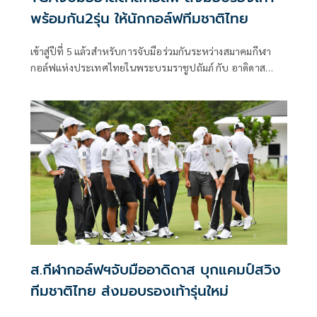
พร้อมกัน2รุ่น ให้นักกอล์ฟทีมชาติไทย
เข้าสู่ปีที่ 5 แล้วสำหรับการจับมือร่วมกันระหว่างสมาคมกีฬา
กอล์ฟแห่งประเทศไทยในพระบรมราชูปถัมภ์ กับ อาดิดาส
กอล์ฟ ที่ให้การสนับสนุนเสื้อผ้าเครื่องแต่งกาย ถุงกอล์ฟ รวมถึง
รองเท้ากอล์ฟรุ่นใหม่เอี่ยมให้กับนักกอล์ฟทีมชาติไทยในทุกๆซี
ซั่น ล่าสุดก็ได้มีการส่งมอบอาวุธชิ้นใหม่ให้เหล่านักกอล์ฟทีม
ชาติไทยเป็นที่เรียบร้อย โดยคุณรังสฤษดิ์ ลักษิตานนท์ นายก
สมาคมกีฬากอล์ฟแห่งประเทศไทยฯ และกรรมการส่งเสริมและ
พัฒนาทีมชาติ, คุณนิศารัตน์ ฉายมงคลชัย ผู้จัดการอาวุโสฝ่าย
ธุรกิจ อาดิดาส กอล์ฟ บริษัท อาดิดาส (ประเทศไทย) จำกัด
ส.กีฬากอล์ฟฯจับมืออาดิดาส บุกแคมป์สวิง
ทีมชาติไทย ส่งมอบรองเท้ารุ่นใหม่