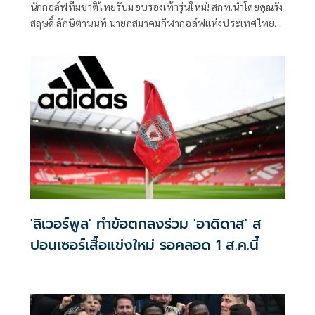
นักกอล์ฟทีมชาติไทยรับมอบรองเท้ารุ่นใหม่! สกท.นำโดยคุณรัง
สฤษดิ์ ลักษิตานนท์ นายกสมาคมกีฬากอล์ฟแห่งประเทศไทยใน
พระบรมราชูปถัมภ์ และกรรมการส่งเสริมและพัฒนาทีมชาติ,
คุณนิศารัตน์ ฉายมงคลชัย ผู้จัดการอาวุโสฝ่ายธุรกิจ อาดิดาส
กอล์ฟ บริษัท อาดิดาส (ประเทศไทย) จำกัด, มร.ไบรอัน หลิง เฮ
ดออฟโปรดักส์ แอนด์ ฟุตแวร์ อี-มาร์เก็ต อาดิดาส กอล์ฟ, เต๋า
เศรษฐพงศ์ เพียงพอ แบรนด์แอมบาสเดอร์ อาดิดาส กอล์ฟ
พร้อมทีมงานนำ adizero ZG Lo BOA. รองเท้ากอล์ฟรุ่นใหม่
ล่าสุด มอบให้กับนักกีฬาทีมชาติไทยขณะเข้าแคมป์เก็บตัวฝึก
ซ้อม เพื่อให้น้องๆ ได้ใช้ในการซ้อมและการแข่งขันรายการต่างๆ
ในนามนักกอล์ฟตัวแทนทีมชาติไทย ณ รอยัล ฮิลส์ กอล์ฟ
รีสอร์ท แอนด์ สปา เมื่อวันที่เดือนสิงหาคม 2568 ที่ผ่านมา
'ลิเวอร์พูล' ทำข้อตกลงร่วม 'อาดิดาส' ส
ปอนเซอร์เสื้อแข่งใหม่ รอคลอด 1 ส.ค.นี้