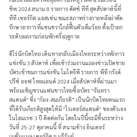
ชิพ
2024
สนาม
8
รายการ ดัตช์ ทีที สุดสัปดาห์นี้ที่
ทีที เซอร์กิต แอสเซ่น ขณะสภาพร่างกายหลังผ่าตัด
รักษาอาการที่แขนขวาใกล้ฟื้นตัวเต็มร้อย ตั้งเป้ายก
ระดับผลงานก่อนพักครึ่งฤดูกาล
ฮีโร่นักบิดไทย เดินทางกลับเมืองไทยระหว่างพักการ
แข่งขัน
3
สัปดาห์ เพื่อเข้าร่วมงานแถลงข่าวเปิดขาย
บัตรเข้าชมการแข่งขัน โมโตจีพี รายการ พีที กรังด์
ปรีซ์ ออฟ ไทยแลนด์
2024
เมื่อสัปดาห์ที่ผ่านมา
พร้อมเชิญชวนแฟนชาวไทยซื้อบัตร "จันทรา
สแตนด์" ซึ่ง "ก้อง-สมเกียรติ” เป็นนักบิดไทยคนแรก
ที่ได้รับเกียรติสูงสุดให้มี "ไรเดอร์สแตนด์" ของตัวเอง
ในโฮมเรซ
3
ปี ติดต่อกัน โดยในปีนี้จะมีขึ้นระหว่าง
วันที่
25-27
ตุลาคมนี้ ที่ สนามช้าง อินเตอร์
เนชั่นแนล เซอร์กิต จ.บุรีรัมย์