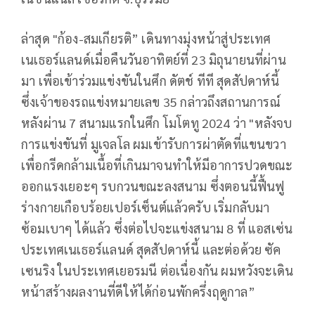
ล่าสุด "ก้อง-สมเกียรติ” เดินทางมุ่งหน้าสู่ประเทศ
เนเธอร์แลนด์เมื่อคืนวันอาทิตย์ที่
23
มิถุนายนที่ผ่าน
มา เพื่อเข้าร่วมแข่งขันในศึก ดัตช์ ทีที สุดสัปดาห์นี้
ซึ่งเจ้าของรถแข่งหมายเลข
35
กล่าวถึงสถานการณ์
หลังผ่าน
7
สนามแรกในศึก โมโตทู
2024
ว่า "หลังจบ
การแข่งขันที่ มูเจลโล ผมเข้ารับการผ่าตัดที่แขนขวา
เพื่อกรีดกล้ามเนื้อที่เกินมาจนทำให้มีอาการปวดขณะ
ออกแรงเยอะๆ รบกวนขณะลงสนาม ซึ่งตอนนี้ฟื้นฟู
ร่างกายเกือบร้อยเปอร์เซ็นต์แล้วครับ เริ่มกลับมา
ซ้อมเบาๆ ได้แล้ว ซึ่งต่อไปจะแข่งสนาม
8
ที่ แอสเซ่น
ประเทศเนเธอร์แลนด์ สุดสัปดาห์นี้ และต่อด้วย ซัค
เซนริง ในประเทศเยอรมนี ต่อเนื่องกัน ผมหวังจะเดิน
หน้าสร้างผลงานที่ดีให้ได้ก่อนพักครึ่งฤดูกาล”