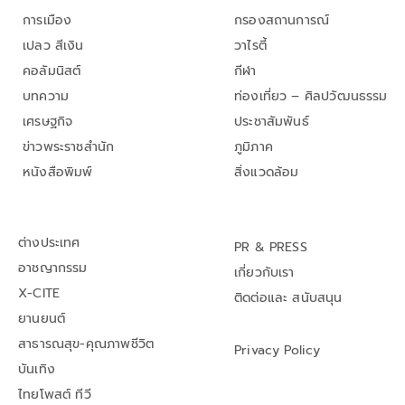
การเมือง
กรองสถานการณ์
เปลว สีเงิน
วาไรตี้
คอลัมนิสต์
กีฬา
บทความ
ท่องเที่ยว – ศิลปวัฒนธรรม
เศรษฐกิจ
ประชาสัมพันธ์
ข่าวพระราชสำนัก
ภูมิภาค
หนังสือพิมพ์
สิ่งแวดล้อม
ต่างประเทศ
PR & PRESS
อาชญากรรม
เกี่ยวกับเรา
X-CITE
ติดต่อและ สนับสนุน
ยานยนต์
สาธารณสุข-คุณภาพชีวิต
Privacy Policy
บันเทิง
ไทยโพสต์ ทีวี