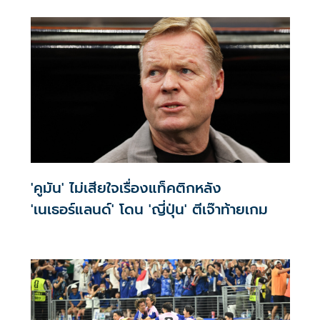
'คูมัน' ไม่เสียใจเรื่องแท็คติกหลัง
'เนเธอร์แลนด์' โดน 'ญี่ปุ่น' ตีเจ๊าท้ายเกม