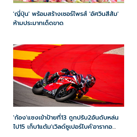
'ญี่ปุ่น' พร้อมสร้างเซอร์ไพรส์ 'อัศวินสีส้ม'
ห้ามประมาทเด็ดขาด
'ก้อง'แซงเข้าป้ายที่13 ถูกปรับ2อันดับหล่น
ไป15 เก็บ1แต้ม'เวิลด์ซูเปอร์ไบค์'อารากอ
นเรซแรก