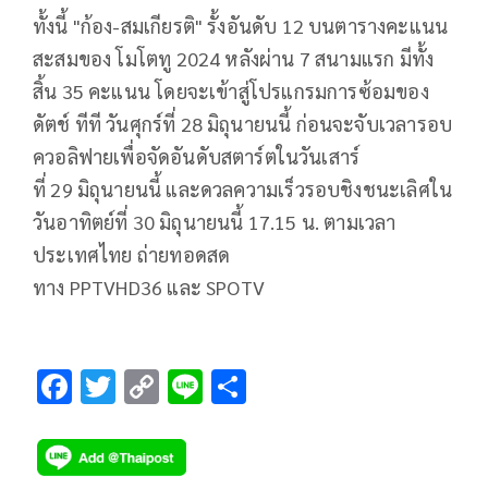
ทั้งนี้ "ก้อง-สมเกียรติ" รั้งอันดับ
12
บนตารางคะแนน
สะสมของ โมโตทู
2024
หลังผ่าน
7
สนามแรก มีทั้ง
สิ้น
35
คะแนน โดยจะเข้าสู่โปรแกรมการซ้อมของ
ดัตช์ ทีที วันศุกร์ที่
28
มิถุนายนนี้ ก่อนจะจับเวลารอบ
ควอลิฟายเพื่อจัดอันดับสตาร์ตในวันเสาร์
ที่
29
มิถุนายนนี้ และดวลความเร็วรอบชิงชนะเลิศใน
วันอาทิตย์ที่
30
มิถุนายนนี้
17.15
น. ตามเวลา
ประเทศไทย ถ่ายทอดสด
ทาง
PPTVHD36
และ
SPOTV
F
T
C
Li
S
ac
wi
o
n
h
e
tt
p
e
ar