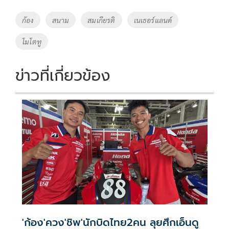
b
er
y
e
o
Li
Tags
ก้อง
สนาม
สมเกียรติ
เนเธอร์แลนด์
o
n
โมโตทู
k
k
ข่าวที่เกี่ยวข้อง
'ก้อง'ควง'ชิพ'นักบิดไทย2คน ลุยศึกเอ็นดู