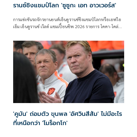
รานซ์ชิงแชมป์โลก 'ซูซูกะ เอท อาวเวอร์ส'
การแข่งขันรถจักรยานยนต์เอ็นดูรานซ์ชิงแชมป์โลกหรือเอฟไอ
เอ็ม เอ็นดูรานซ์ เวิลด์ แชมเปี้ยนชิพ 2026 รายการ โคคา-โคล่า
ซูซูกะ เอท อาวเวอร์ส เอ็นดูแรนซ์ โรด เรซ ครั้งที่ 47 มีกำหนดจัด
ขึ้นในวันที่ 3-5 กรกฎาคม ณ สนามซูซูกะ เซอร์กิต ประเทศญี่ปุ่น
โดยในปีนี้นับเป็นครั้งแรกในประวัติศาสตร์ที่มีนักแข่งไทยจาก
“ฮอนด้า เรซซิ่ง ไทยแลนด์” เข้าร่วมการแข่งขันพร้อมกันถึง 2 คน
ซึ่งก็คือ “ก้อง” สมเกียรติ จันทรา และ “ชิพ” นครินทร์ อธิรัฐภูว
ภัทร์
'คูมัน' ถ่อมตัว ขุนพล 'อัศวินสีส้ม' ไม่มีอะไร
ที่เหนือกว่า 'โมร็อกโก'