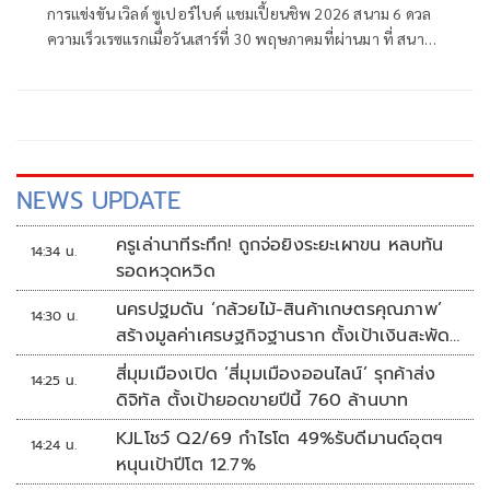
การแข่งขัน เวิลด์ ซูเปอร์ไบค์ แชมเปี้ยนชิพ 2026 สนาม 6 ดวล
ความเร็วเรซแรกเมื่อวันเสาร์ที่ 30 พฤษภาคมที่ผ่านมา ที่ สนาม
มอเตอร์แลนด์ อารากอน ประเทศสเปน
NEWS UPDATE
ครูเล่านาทีระทึก! ถูกจ่อยิงระยะเผาขน หลบทัน
14:34 น.
รอดหวุดหวิด
นครปฐมดัน ‘กล้วยไม้-สินค้าเกษตรคุณภาพ’
14:30 น.
สร้างมูลค่าเศรษฐกิจฐานราก ตั้งเป้าเงินสะพัด
10 ล้านบาท
สี่มุมเมืองเปิด ‘สี่มุมเมืองออนไลน์’ รุกค้าส่ง
14:25 น.
ดิจิทัล ตั้งเป้ายอดขายปีนี้ 760 ล้านบาท
KJLโชว์ Q2/69 กำไรโต 49%รับดีมานด์อุตฯ
14:24 น.
หนุนเป้าปีโต 12.7%