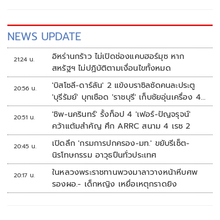
เปิดฤดูกาล ที่ระเบิดความมันส์ในวันที่ 2-5 เมษายน 2569 นี้ ณ
บึงหนองคาย เทศบาลตำบลวัดธาตุ จ.หนองคาย
NEWS UPDATE
อิหร่านกร้าว ไม่เปิดช่องแคบฮอร์มุซ หาก
21:24 น.
สหรัฐฯ ไม่ปฏิบัติตามเงื่อนไขทั้งหมด
'บิสโซลี-ดาร์ลัน' 2 แข้งบราซิลซัดคนละประตู
20:56 น.
'บุรีรัมย์' บุกเชือด 'ราชบุรี' เก็บชัยอุ่นเครื่อง 4
นัดรวด
'ชิพ-นครินทร์' รั้งท็อป 4 'เฟอร์-ปัญจรุจน์'
20:51 น.
คว้าแต้มสำคัญ ศึก ARRC สนาม 4 เรซ 2
เปิดลึก 'กรมการปกครอง-มท.' ขยับรีเซ็ต-
20:45 น.
นิรโทษกรรม อาวุธปืนทั่วประเทศ
ในหลวงพระราชทานพวงมาลาวางหน้าหีบศพ
20:17 น.
รองผอ.- เด็กหญิง เหยื่อเหตุกราดยิง