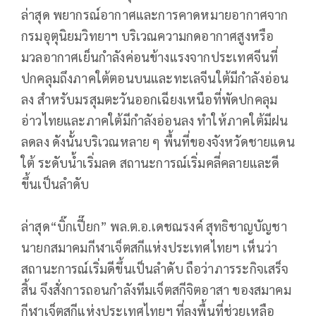
ล่าสุด พยากรณ์อากาศและการคาดหมายอากาศจาก
กรมอุตุนิยมวิทยาฯ บริเวณความกดอากาศสูงหรือ
มวลอากาศเย็นกำลังค่อนข้างแรงจากประเทศจีนที่
ปกคลุมถึงภาคใต้ตอนบนและทะเลจีนใต้มีกำลังอ่อน
ลง สำหรับมรสุมตะวันออกเฉียงเหนือที่พัดปกคลุม
อ่าวไทยและภาคใต้มีกำลังอ่อนลง ทำให้ภาคใต้มีฝน
ลดลง ดังนั้นบริเวณหลาย ๆ พื้นที่ของจังหวัดชายแดน
ใต้ ระดับน้ำเริ่มลด สถานะการณ์เริ่มคลี่คลายและดี
ขึ้นเป็นลำดับ
ล่าสุด“บิ๊กเปี๊ยก” พล.ต.อ.เดชณรงค์ สุทธิชาญบัญชา
นายกสมาคมกีฬาเจ็ตสกีแห่งประเทศไทยฯ เห็นว่า
สถานะการณ์เริ่มดีขึ้นเป็นลำดับ ถือว่าภารระกิจเสร็จ
สิ้น จึงสั่งการถอนกำลังทีมเจ็ตสกีจิตอาสา ของสมาคม
กีฬาเจ็ตสกีแห่งประเทศไทยฯ ที่ลงพื้นที่ช่วยเหลือ