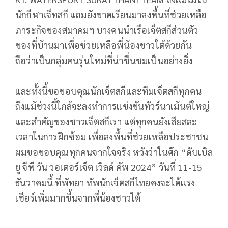
นักกีฬาเจ็ทสกี แถมยังขาดเรียนมาลงพื้นที่ช่วยเหลือ
ภาระกิจของสมาคมฯ บางคนนำเรือเจ็ตสกีส่วนตัว
ของที่บ้านมาเพื่อช่วยเหลือพี่น้องชาวใต้ด้วยกัน
ถือว่าเป็นกลุ่มคนรุ่นใหม่ที่น่าชื่นชมเป็นอย่างยิ่ง
และทั้งนี้ขอขอบคุณนักเจ็ตสกีและทีมเจ็ตสกีทุกคน
ถึงแม้ช่วงนี้ใกล้จะลงทำการแข่งขันทัวร์นาเม้นต์ใหญ่
และสำคัญของชาวเจ็ตสกีเรา แต่ทุกคนยังเสียสละ
เวลาในการฝึกซ้อม เพื่อลงพื้นที่ช่วยเหลือประชาชน
ผมขอขอบคุณทุกคนจากใจจริง หวังว่าในศึก “ดับเบิล
ยู จีพี วัน วอเตอร์เจ็ต เวิลด์ คัพ 2024” วันที่ 11-15
ธันวาคมนี้ ที่พัทยา ทัพนักเจ็ตสกีไทยคงจะได้แรง
เชียร์เพิ่มมากขึ้นจากพี่น้องชาวใต้