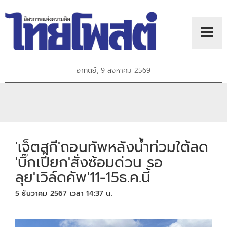
อาทิตย์, 9 สิงหาคม 2569
'เจ็ตสกี'ถอนทัพหลังน้ำท่วมใต้ลด
'บิ๊กเปี๊ยก'สั่งซ้อมด่วน รอ
ลุย'เวิล์ดคัพ'11-15ธ.ค.นี้
5 ธันวาคม 2567 เวลา 14:37 น.