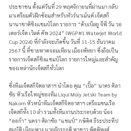
ประชาชน ตั้งแต่วันที่ 29 พฤศจิกายนที่ผ่านมา กลับ
มาเตรียมตัวฝึกซ้อมสำหรับทัวร์นาเม้นต์ เจ็ตสกี
นานาชาติชิงแชมป์โลก รายการ “ดับเบิลยู จีพี วัน วอ
เตอร์เจ็ต เวิลด์ คัพ 2024” (WGP#1 Waterjet World
Cup 2024) ที่กำลังจะเกิดขึ้น วันที่ 11-15 ธันวาคม
2567 นี้ ที่ชายหาดจอมเทียน เมืองพัทยา ซึ่งถือเป็น
รายการเจ็ตสกีชิงแชมป์โลก รายการใหญ่และสำคัญ
ของเหล่านักเจ็ตสกีทั่วโลก
ซึ่งทีมเจ็ตสกีจิตอาสาฯ นำโดย คุณ “เปิ้ล” นาคร ศิลา
ชัย หัวเรือใหญ่ของทีม Liqui Moly Jetski Team by
Nakorn หัวหน้าทีมเจ็ตสกีจิตอาสาฯ เตรียมขนเรือ
เจ็ตสกีทั้ง 10 ลำ รวมทั้งทีมงานประกอบด้วย น้อง
“ออก้า” นครา ศิลาชัย “แชมป์” กษิดิศ ธีระประทีป
สมบัติ เนียมพาง นายจักรกฤติ หาขาว พิตติพงศ์