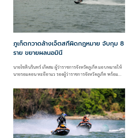
ภูเก็ตกวาดล้างเจ็ตสกีผิดกฎหมาย จับกุม 8
ราย ขยายผลนอมินี
นายโชตินรินทร์ เกิดสม ผู้ว่าราชการจังหวัดภูเก็ต มอบหมายให้
นายรอมดอน หะยีอาแว รองผู้ว่าราชการจังหวัดภูเก็ต พร้อม
ด้วย นายอดูลย์ ระลึกมูล ผู้อำนวยการสำนักงานเจ้าท่าภูมิภาค
สาขาภูเก็ต นายธีรพงศ์ พันธ์นาค เจ้าพนักงานตรวจเรือชำนาญ
การ และเจ้าหน้าที่สำนักงานเจ้าท่าภูมิภาคสาขาภูเก็ต