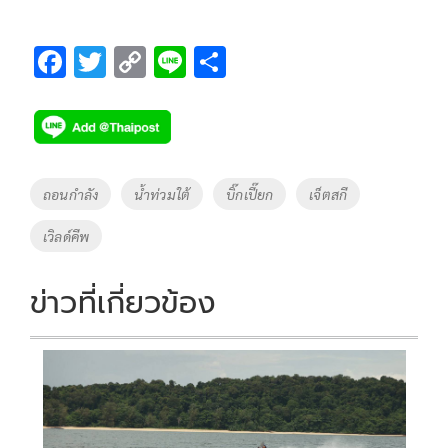
F
T
C
Li
S
ac
wi
o
n
h
e
tt
p
e
ar
b
er
y
e
o
Li
Tags
ถอนกำลัง
น้ำท่วมใต้
บิ๊กเปี๊ยก
เจ็ตสกี
o
n
เวิลด์คีพ
k
k
ข่าวที่เกี่ยวข้อง