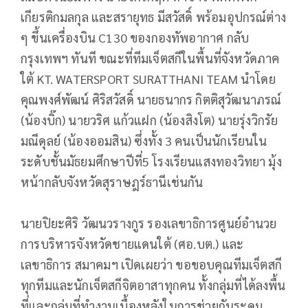
เกียรติกมลกุล และสรายุทธ มีสวัสดิ์ พร้อมอุปกรณ์ต่าง
ๆ ขึ้นเครื่องบิน C130 ของกองทัพอากาศ กลับ
กรุงเทพฯ ทันที ขณะที่ทีมเจ็ตสกีในพื้นที่จังหวัดภาค
ใต้ KT. WATERSPORT SURATTHANI TEAM นำโดย
คุณพงศ์พัฒน์ ศิริสวัสดิ์ นายธนากร กิตติสุวัฒนาภรณ์
(น้องบิ๊ก) นายวริศ แก้วแฝก (น้องสิงโต) นายรุ่งวิกรัย
มณีดุลย์ (น้องออมสิน) ซึ่งทั้ง 3 คนเป็นนักเรียนใน
ระดับชั้นมัธยมศึกษาปีที่5 โรงเรียนแสงทองวิทยา มุ้ง
หน้ากลับจังหวัดสุราษฎร์ธานีเช่นกัน
นายปิยะศิริ วัฒนวรางกูร รองเลขาธิการศูนย์อำนวย
การบริหารจังหวัดชายแดนใต้ (ศอ.บต.) และ
เลขาธิการ สมาคมฯ เปิดเผยว่า ขอขอบคุณทีมเจ็ตสกี
ทุกทีมและนักเจ็ตสกีจิตอาสาทุกคน ทั้งกลุ่มที่ได้ลงพื้น
ที่และกลุ่มที่ทำงานเบื้องหลังในการช่วยกันระดม