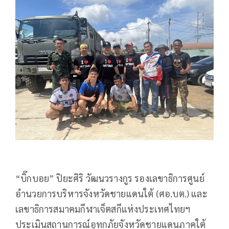
“บิ๊กบอย” ปิยะศิริ วัฒนวรางกูร รองเลขาธิการศูนย์
อำนวยการบริหารจังหวัดชายแดนใต้ (ศอ.บต.) และ
เลขาธิการสมาคมกีฬาเจ็ตสกีแห่งประเทศไทยฯ
ประเมินสถานการณ์อุทกภัยจังหวัดชายแดนภาคใต้