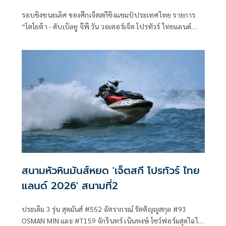
รอบชิงชนะเลิศ ของศึกเจ็ตสกีชิงแชมป์ประเทศไทย รายการ
“โตโยต้า - ดับเบิลยู จีพี วัน วอเตอร์เจ็ต โปรทัวร์ ไทยแลนด์
2026” (TOYOTA - WGP#1 Waterjet Pro Tour Thailand
2026) ซึ่งระเบิดความมันส์ติดต่อกัน 4 วันรวด ระหว่างวันที่ 28-
31 พฤษภาคม 2569 นี้ ณ ชายหาดสวนสนประดิพัทธ์ เมือง
หัวหิน จ.ประจวบคีรีขันธ์ ซึ่งสมาคมกีฬาเจ็ตสกีแห่งประเทศ
ไทยฯ และ WGP#1 ในฐานะฝ่ายจัดการแข่งขัน ได้รับการ
สนับสนุนจาก การกีฬาแห่งประเทศไทย กองทุนพัฒนาการกีฬา
แห่งชาติ Siam Watercraft และสำนักงานสลากกินแบ่งรัฐบาล
จัดการแข่งขันฯ สุดยิ่งใหญ่
สนามหัวหินมันส์หยด 'เจ็ตสกี โปรทัวร์ ไทย
แลนด์ 2026' สนามที่2
ประเดิม 3 รุ่น สุดมันส์ #552 ฉัตรากรณ์ รัตตัญญูสกุล #93
OSMAN MIN และ #T159 จักรินทร์ เนินหงษ์ โชว์ฟอร์มสุดไฉไล