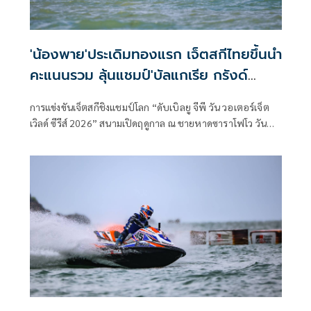
'น้องพาย'ประเดิมทองแรก เจ็ตสกีไทยขึ้นนำ
คะแนนรวม ลุ้นแชมป์'บัลแกเรีย กรังด์
ปรีซ์2026'
การแข่งขันเจ็ตสกีชิงแชมป์โลก “ดับเบิลยู จีพี วัน วอเตอร์เจ็ต
เวิลด์ ซีรีส์ 2026” สนามเปิดฤดูกาล ณ ชายหาดซาราโฟโว วันที่
สองทวีความดุเดือดขึ้นเป็นลำดับ นักเจ็ตสกีไทยโชว์ฟอร์มแกร่ง
ประกาศศักดาบนเวทีโลกได้อย่างน่าประทับใจ“น้องพาย” ล้าง
ตาแชมป์ยุโรป คว้าแชมป์ประเดิม! :