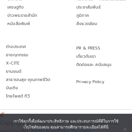
เศรษฐกิจ
ประชาสัมพันธ์
ข่าวพระราชสำนัก
ภูมิภาค
หนังสือพิมพ์
สิ่งแวดล้อม
ต่างประเทศ
PR & PRESS
อาชญากรรม
เกี่ยวกับเรา
X-CITE
ติดต่อและ สนับสนุน
ยานยนต์
สาธารณสุข-คุณภาพชีวิต
Privacy Policy
บันเทิง
ไทยโพสต์ ทีวี
เราใช้คุกกี้เพื่อพัฒนาประสิทธิภาพ และประสบการณ์ที่ดีในการใช้
Copyright© thaipost.net, All rights reserved.,
เว็บไซต์ของคุณ คุณสามารถศึกษารายละเอียดได้ที่นี่
ออกแบบเว็บ จัดทำเว็บไซต์โดย iDesign