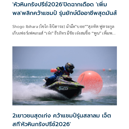
'หัวหินกรังปรีซ์2026'ปิดฉากเดือด 'เพิ่ม
พล'พลิกคว้าแชมป์ รุ่นยักษ์มืออาชีพสุดมันส์
Shogo Ibihara (โชโก อิบิฮาระ) ม้ามืด"บอย”"สุภทัต ฟูตระกูล
เก็บเฟอร์เฟคเกมส์ “เจ๋ง” ธีรภัทร มีชัย เจ๋งสมชื่อ “พูน” เพิ่มพล
ธีรพัฒน์พาณิชย์ พลิกกลับมาคว้าแชมป์รุ่นยักษ์ระดับมืออาชีพ
แบบสุดมันส์ “หัวหิน กรังปรีซ์ 2026”หรือศึกเจ็ตสกีชิงแชมป์
ประเทศไทย “โตโยต้า - ดับเบิลยู จีพี วัน วอเตอร์เจ็ต โปรทัวร์
ไทยแลนด์ 2026” สนามที่ 2 ที่ระเบิดความมันส์ในวันที่ 28-31
พฤษภาคม 2569 นี้ ณ ชายหาดสวนสนประดิพัทธ์ เมืองหัวหิน
จ.ประจวบคีรีขันธ์
2เยาวชนสุดเก่ง คว้าแชมป์รุ่นสลาลม เจ็ต
สกี'หัวหินกรังปรีซ์2026'