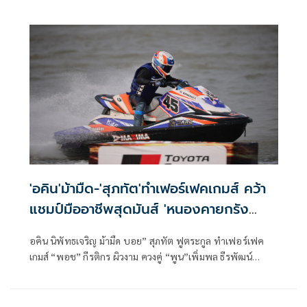
ในวันแรกของศึกเจ็ตสกีชิงแชมป์ประเทศไทย “โตโยต้า -
ดับเบิลยู จีพี วัน วอเตอร์เจ็ต โปรทัวร์ ไทยแลนด์ 2026” สนามที่
2 ที่ระเบิดความมันส์ในวันที่ 28-31 พฤษภาคม 2569 นี้ ณ
ชายหาดสวนสนประดิพัทธ์ เมืองหัวหิน จ.ประจวบคีรีขันธ์
'อคิน'ม้ามืด-'สุภทัต'ทำเฟอร์เฟคเกมส์ คว้า
แชมป์มืออาชีพสุดมันส์ 'หนองคายกรัง
ปรีซ์2026'
อคิน นิพัทธเจริญ ม้ามืด บอย” สุภทัต ฟูตระกูล ทำเฟอร์เฟค
เกมส์ “พอช” กีรติกร ผิวงาม ควงคู่ “พูน”เพิ่มพล ธีรพัฒน์
พาณิชย์ คว้าแชมป์รุ่นยักษ์ระดับมืออาชีพสุดมันส์ “หนองคาย
กรังปรีซ์ 2026” หรือ ศึกเจ็ตสกีชิงแชมป์ประเทศไทย “โตโยต้า
- ดับเบิลยู จีพี วัน วอเตอร์เจ็ต โปรทัวร์ ไทยแลนด์ 2026” สนาม