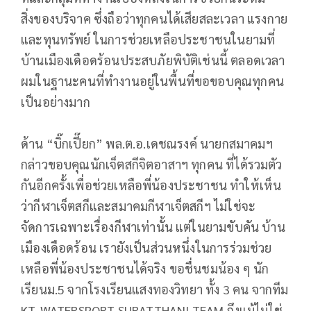
สิ่งของบริจาค ซึ่งถือว่าทุกคนได้เสียสละเวลา แรงกาย
และทุนทรัพย์ ในการช่วยเหลือประชาชนในยามที่
บ้านเมืองเดือดร้อนประสบภัยพิบัติเช่นนี้ ตลอดเวลา
ผมในฐานะคนที่ทำงานอยู่ในพื้นที่ขอขอบคุณทุกคน
เป็นอย่างมาก
ด้าน “บิ๊กเปี๊ยก” พล.ต.อ.เดชณรงค์ นายกสมาคมฯ
กล่าวขอบคุณนักเจ็ตสกีจิตอาสาฯ ทุกคน ที่ได้รวมตัว
กันอีกครั้งเพื่อช่วยเหลือพี่น้องประชาชน ทำให้เห็น
ว่ากีฬาเจ็ตสกีและสมาคมกีฬาเจ็ตสกีฯ ไม่ใช่จะ
จัดการเฉพาะเรื่องกีฬาเท่านั้น แต่ในยามขับคัน บ้าน
เมืองเดือดร้อน เรายังเป็นส่วนหนึ่งในการร่วมช่วย
เหลือพี่น้องประชาชนได้จริง ขอชื่นชมน้อง ๆ นัก
เรียนม.5 จากโรงเรียนแสงทองวิทยา ทั้ง 3 คน จากทีม
KT. WATERSPORT SURATTHANI TEAM ถึงแม้ไม่ใช่