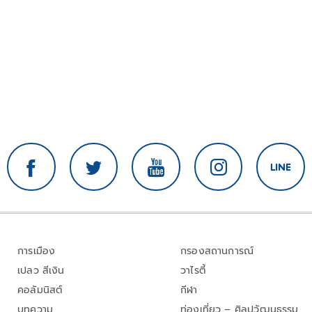
การเมือง
กรองสถานการณ์
เปลว สีเงิน
วาไรตี้
คอลัมนิสต์
กีฬา
บทความ
ท่องเที่ยว – ศิลปวัฒนธรรม