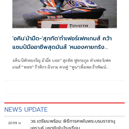
'อคิน'ม้ามืด-'สุภทัต'ทำเฟอร์เฟคเกมส์ คว้า
แชมป์มืออาชีพสุดมันส์ 'หนองคายกรัง
ปรีซ์2026'
อคิน นิพัทธเจริญ ม้ามืด บอย” สุภทัต ฟูตระกูล ทำเฟอร์เฟค
เกมส์ “พอช” กีรติกร ผิวงาม ควงคู่ “พูน”เพิ่มพล ธีรพัฒน์
พาณิชย์ คว้าแชมป์รุ่นยักษ์ระดับมืออาชีพสุดมันส์ “หนองคาย
กรังปรีซ์ 2026” หรือ ศึกเจ็ตสกีชิงแชมป์ประเทศไทย “โตโยต้า
- ดับเบิลยู จีพี วัน วอเตอร์เจ็ต โปรทัวร์ ไทยแลนด์ 2026” สนาม
เปิดฤดูกาล ที่ระเบิดความมันส์ในวันที่ 2-5 เมษายน 2569 นี้ ณ
บึงหนองคาย เทศบาลตำบลวัดธาตุ จ.หนองคาย
NEWS UPDATE
วธ.เตรียมพร้อม พิธีการศพในพระบรมราชานุ
20:59 น.
เคราะห์ เหตุยิงในโรงเรียน