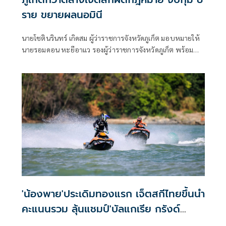
ราย ขยายผลนอมินี
นายโชตินรินทร์ เกิดสม ผู้ว่าราชการจังหวัดภูเก็ต มอบหมายให้
นายรอมดอน หะยีอาแว รองผู้ว่าราชการจังหวัดภูเก็ต พร้อม
ด้วย นายอดูลย์ ระลึกมูล ผู้อำนวยการสำนักงานเจ้าท่าภูมิภาค
สาขาภูเก็ต นายธีรพงศ์ พันธ์นาค เจ้าพนักงานตรวจเรือชำนาญ
การ และเจ้าหน้าที่สำนักงานเจ้าท่าภูมิภาคสาขาภูเก็ต
'น้องพาย'ประเดิมทองแรก เจ็ตสกีไทยขึ้นนำ
คะแนนรวม ลุ้นแชมป์'บัลแกเรีย กรังด์
ปรีซ์2026'