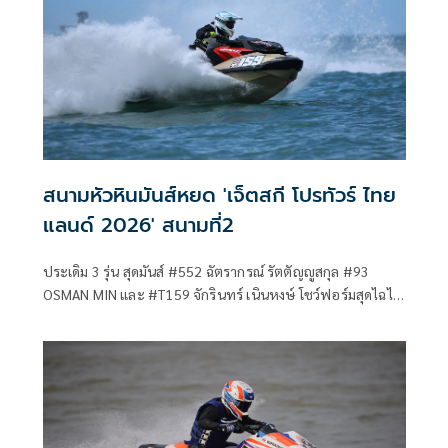
หัวหิน จ.ประจวบคีรีขันธ์ ซึ่งสมาคมกีฬาเจ็ตสกีแห่งประเทศ
ไทยฯ และ WGP#1 ในฐานะฝ่ายจัดการแข่งขัน ได้รับการ
สนับสนุนจาก การกีฬาแห่งประเทศไทย กองทุนพัฒนาการกีฬา
แห่งชาติ Siam Watercraft และสำนักงานสลากกินแบ่งรัฐบาล
จัดการแข่งขันฯ สุดยิ่งใหญ่
สนามหัวหินมันส์หยด 'เจ็ตสกี โปรทัวร์ ไทย
แลนด์ 2026' สนามที่2
ประเดิม 3 รุ่น สุดมันส์ #552 ฉัตรากรณ์ รัตตัญญูสกุล #93
OSMAN MIN และ #T159 จักรินทร์ เนินหงษ์ โชว์ฟอร์มสุดไฉไล
ในวันแรกของศึกเจ็ตสกีชิงแชมป์ประเทศไทย “โตโยต้า -
ดับเบิลยู จีพี วัน วอเตอร์เจ็ต โปรทัวร์ ไทยแลนด์ 2026” สนามที่
2 ที่ระเบิดความมันส์ในวันที่ 28-31 พฤษภาคม 2569 นี้ ณ
ชายหาดสวนสนประดิพัทธ์ เมืองหัวหิน จ.ประจวบคีรีขันธ์