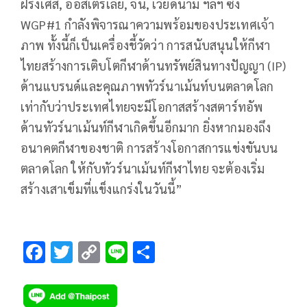
ฝรั่งเศส, ออสเตรเลีย, จีน, เวียดนาม ฯลฯ ซึ่ง
WGP#1 กำลังพิจารณาความพร้อมของประเทศเจ้า
ภาพ ทั้งนี้ก็เป็นเครื่องชี้วัดว่า การสนับสนุนให้กีฬา
ไทยสร้างการเติบโตกีฬาด้านทรัพย์สินทางปัญญา (IP)
ด้านแบรนด์และคุณภาพทัวร์นาเม้นท์บนตลาดโลก
เท่ากับว่าประเทศไทยจะมีโอกาสสร้างสตาร์ทอัพ
ด้านทัวร์นาเม้นท์กีฬาเกิดขึ้นอีกมาก ยิ่งหากมองถึง
อนาคตกีฬาของชาติ การสร้างโอกาสการแข่งขันบน
ตลาดโลก ให้กับทัวร์นาเม้นท์กีฬาไทย จะต้องเริ่ม
สร้างเสาเข็มที่แข็งแกร่งในวันนี้”
F
T
C
Li
S
ac
wi
o
n
h
e
tt
p
e
ar