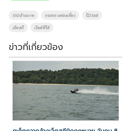
b
er
y
e
o
Li
Tags
550ล้านบาท
กระทรวงท่องเที่ยว
ปี2568
o
n
เจ็ตสกี
เวิลด์ซีรีส์
k
k
ข่าวที่เกี่ยวข้อง
ภูเก็ตกวาดล้างเจ็ตสกีผิดกฎหมาย จับกุม 8