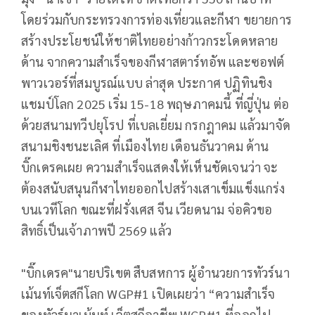
โดยร่วมกับกระทรวงการท่องเที่ยวและกีฬา ขยายการ
สร้างประโยชน์ให้ชาติไทยอย่างก้าวกระโดดหลาย
ด้าน จากความสำเร็จของกีฬาสตาร์ทอัพ และซอฟต์
พาวเวอร์ที่สมบูรณ์แบบ ล่าสุด ประกาศ ปฏิทินชิง
แชมป์โลก 2025 เริ่ม 15-18 พฤษภาคมนี้ ที่ญี่ปุ่น ต่อ
ด้วยสนามทวีปยุโรป ที่เบลเยี่ยม กรกฎาคม แล้วมาจัด
สนามชิงชนะเลิศ ที่เมืองไทย เดือนธันวาคม ด้าน
บิ๊กเดรคเผย ความสำเร็จแสดงให้เห็นชัดเจนว่า จะ
ต้องสนับสนุนกีฬาไทยออกไปสร้างเสาเข็มแข็งแกร่ง
บนเวทีโลก ขณะที่ฝรั่งเศส จีน เวียดนาม จ่อคิวขอ
สิทธิ์เป็นเจ้าภาพปี 2569 แล้ว
"บิ๊กเดรค"นายปริเขต สืบสหการ ผู้อำนวยการทัวร์นา
เม้นท์เจ็ตสกีโลก WGP#1 เปิดเผยว่า “ความสำเร็จ
ของทัวร์นาเม้นท์ เจ็ตสกีอาชีพ WGP#1 ที่ออกไป