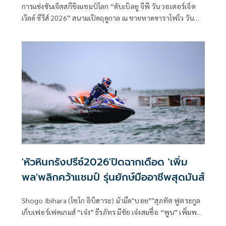
การแข่งขันเจ็ตสกีชิงแชมป์โลก “ดับเบิลยู จีพี วัน วอเตอร์เจ็ต
เวิลด์ ซีรีส์ 2026” สนามเปิดฤดูกาล ณ ชายหาดซาราโฟโว วันที่
สองทวีความดุเดือดขึ้นเป็นลำดับ นักเจ็ตสกีไทยโชว์ฟอร์มแกร่ง
ประกาศศักดาบนเวทีโลกได้อย่างน่าประทับใจ“น้องพาย” ล้าง
ตาแชมป์ยุโรป คว้าแชมป์ประเดิม! :
'หัวหินกรังปรีซ์2026'ปิดฉากเดือด 'เพิ่ม
พล'พลิกคว้าแชมป์ รุ่นยักษ์มืออาชีพสุดมันส์
Shogo Ibihara (โชโก อิบิฮาระ) ม้ามืด"บอย”"สุภทัต ฟูตระกูล
เก็บเฟอร์เฟคเกมส์ “เจ๋ง” ธีรภัทร มีชัย เจ๋งสมชื่อ “พูน” เพิ่มพล
ธีรพัฒน์พาณิชย์ พลิกกลับมาคว้าแชมป์รุ่นยักษ์ระดับมืออาชีพ