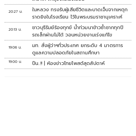
ในหลวง ทรงรับผู้เสียชีวิตและบาดเจ็บจากเหตุก
20:27 น.
ราดยิงในโรงเรียน ไว้ในพระบรมราชานุเคราะห์
ชาวบุรีรัมย์ร้องทุกข์ น้ำท่วมนาข้าวซ้ำซากทุกปี
20:13 น.
รถเล็กผ่านไม่ได้ วอนหน่วยงานเร่งแก้ไข
มท. สั่งผู้ว่าฯทั่วประเทศ ยกระดับ 4 มาตรการ
19:06 น.
ดูแลความปลอดภัยในสถานศึกษา
19:00 น.
ปืน..!! | ห้องข่าวไทยโพสต์สุดสัปดาห์