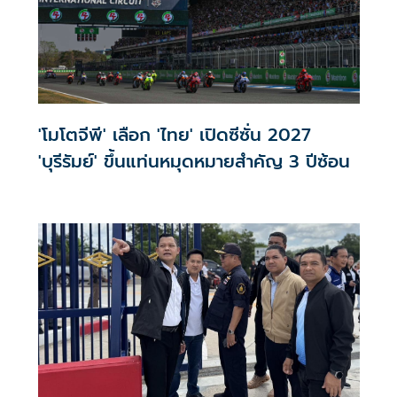
'โมโตจีพี' เลือก 'ไทย' เปิดซีซั่น 2027
'บุรีรัมย์' ขึ้นแท่นหมุดหมายสำคัญ 3 ปีซ้อน