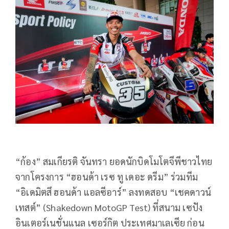
“ก้อง” สมเกียรติ จันทรา ยอดนักบิดโมโตจีพีชาวไทย
จากโครงการ “ฮอนด้า เรซ ทู เดอะ ดรีม” ร่วมทีม
“อิเดมิตสึ ฮอนด้า แอลซีอาร์” ลงทดสอบ “เชคดาวน์
เทสต์” (
Shakedown MotoGP Test)
ที่สนาม เซปัง
อินเตอร์เนชั่นแนล เซอร์กิต ประเทศมาเลเซีย ก่อน