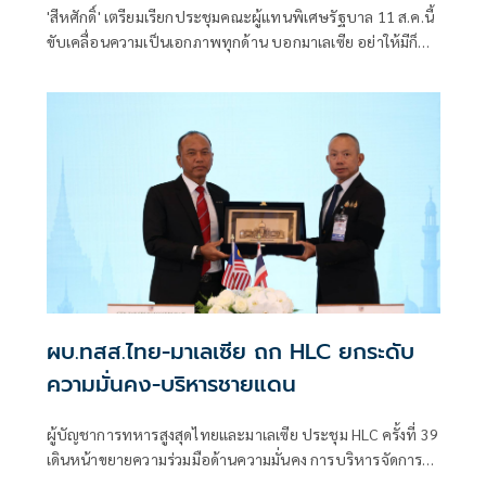
'สีหศักดิ์'​ เตรียมเรียกประชุมคณะผู้แทน​พิเศษรัฐบาล​ 11 ส.ค.นี้​
ขับเคลื่อนความเป็นเอกภาพทุกด้าน​ บอก​มาเลเซีย​ อย่าให้มีก็
แล้วกัน​
ผบ.ทสส.ไทย-มาเลเซีย ถก HLC ยกระดับ
ความมั่นคง-บริหารชายแดน
ผู้บัญชาการทหารสูงสุดไทยและมาเลเซีย ประชุม HLC ครั้งที่ 39
เดินหน้าขยายความร่วมมือด้านความมั่นคง การบริหารจัดการ
ชายแดน และการแลกเปลี่ยนข่าวกรอง