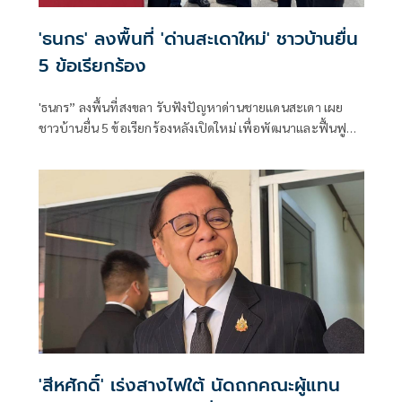
'ธนกร' ลงพื้นที่ 'ด่านสะเดาใหม่' ชาวบ้านยื่น
5 ข้อเรียกร้อง
'ธนกร” ลงพื้นที่สงขลา รับฟังปัญหาด่านชายแดนสะเดา เผย
ชาวบ้านยื่น 5 ข้อเรียกร้องหลังเปิดใหม่ เพื่อพัฒนาและฟื้นฟู
แหล่งท่องเที่ยวชายแดนด่านนอกอย่างยั่งยืน
'สีหศักดิ์' เร่งสางไฟใต้ นัดถก​คณะผู้แทน