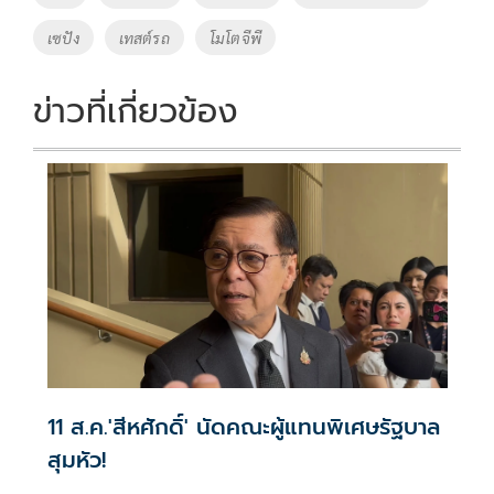
o
n
เซปัง
เทสต์รถ
โมโตจีพี
k
k
ข่าวที่เกี่ยวข้อง
11 ส.ค.'สีหศักดิ์' นัดคณะผู้แทน​พิเศษรัฐบาล
สุมหัว!