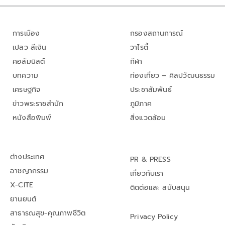
การเมือง
กรองสถานการณ์
เปลว สีเงิน
วาไรตี้
คอลัมนิสต์
กีฬา
บทความ
ท่องเที่ยว – ศิลปวัฒนธรรม
เศรษฐกิจ
ประชาสัมพันธ์
ข่าวพระราชสำนัก
ภูมิภาค
หนังสือพิมพ์
สิ่งแวดล้อม
ต่างประเทศ
PR & PRESS
อาชญากรรม
เกี่ยวกับเรา
X-CITE
ติดต่อและ สนับสนุน
ยานยนต์
สาธารณสุข-คุณภาพชีวิต
Privacy Policy