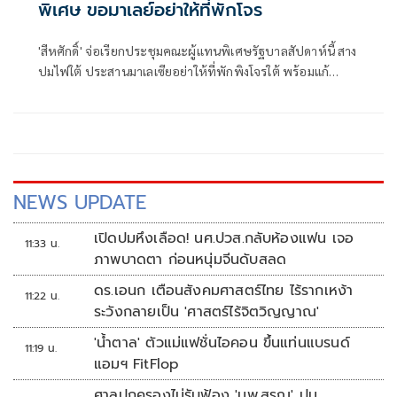
พิเศษ​​​ ขอมาเลย์​อย่าให้ที่พักโจร
'สีหศักดิ์' จ่อเรียก​ประชุมคณะผู้แทนพิเศษรัฐบาล​สัปดาห์นี้​ สาง
ปมไฟใต้​ ประสานมาเลเซีย​อย่าให้ที่พักพิง​โจรใต้ พร้อมแก้
ปัญหาบุคคลสองสัญชาติ​ ลั่นรับไม่ได้บีอาร์เอ็นใช้ความรุนแรง​
โชว์ตัวตน
NEWS UPDATE
เปิดปมหึงเลือด! นศ.ปวส.กลับห้องแฟน เจอ
11:33 น.
ภาพบาดตา ก่อนหนุ่มจีนดับสลด
ดร.เอนก เตือนสังคมศาสตร์ไทย ไร้รากเหง้า
11:22 น.
ระวังกลายเป็น 'ศาสตร์ไร้จิตวิญญาณ'
'น้ำตาล' ตัวแม่แฟชั่นไอคอน ขึ้นแท่นแบรนด์
11:19 น.
แอมฯ FitFlop
ศาลปกครองไม่รับฟ้อง 'นพ.สรณ' ปม