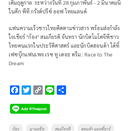
เต็มฤดูกาล ระหว่างวันที่ 28 กุมภาพันธ์ - 2 มีนาคมนี้
ในศึก พีที กรังด์ปรีซ์ ออฟ ไทยแลนด์
แฟนความเร็วชาวไทยติดตามข่าวสาร พร้อมส่งกำลัง
ใจเชียร์ "ก้อง" สมเกียรติ จันทรา นักบิดโมโตจีพีชาว
ไทยคนแรกในประวัติศาสตร์ และนักบิดฮอนด้า ได้ที่
เฟซบุ๊กแฟนเพจ เรซ ทู เดอะ ดรีม :
Race to The
Dream
F
T
C
Li
S
ac
wi
o
n
h
e
tt
p
e
ar
b
er
y
e
o
Li
Tags
ก้อง
มาเลเซีย
สมเกียรติ
ฮอนด้า แอลซี่อาร์