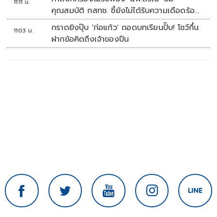
11:11 น.
คุณสมบัติ กสทช. ชี้ยังไม่ได้รับความเดือดร้อน
เสียหาย
กราดยิงปุ๊บ 'ก่อแก้ว' ถอดบทเรียนปั๊บ! โชว์กึ๋น
11:03 น.
ฝากข้อคิดถึงเจ้าของปืน