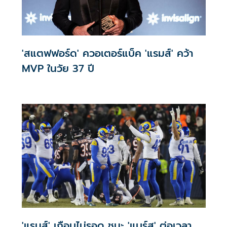
'สแตฟฟอร์ด' ควอเตอร์แบ็ค 'แรมส์' คว้า
MVP ในวัย 37 ปี
'แรมส์' เกือบไม่รอด ชนะ 'แบร์ส' ต่อเวลา