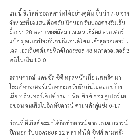
เกมนี้ อีเกิลส์ ออกสตาร์ทได้อย่างดุดัน ขึ้นนำ 7-0 จาก
จังหวะที่ เจแฮน ด็อตสัน ปีกนอก รับบอลตรงริมเส้น
ฝั่งขวา 28 หลา เพลย์ถัดมา เจเลน เฮิร์ตส ควอเตอร์
แบ็ก มุดแนวป้องกันจนถึงเอนด์โซน เข้าสู่ควอเตอร์ 2
เจค เอลเลียตต์ เตะฟิลด์โกลระยะ 48 หลาควอเตอร์ 2
หนีไปเป็น 10-0
สถานการณ์ แคนซัส ซิตี ทรุดหนักเมื่อ แพทริค มา
โฮมส์ ควอเตอร์แบ็กความหวัง ยังเล่นไม่ออก ขว้าง
เสีย 2 อินเทอร์เซ็ปต์ รวม 1 พิค-ซิกซ์ ของ คูเปอร์ เด
อชอน จนเสียไปอีกทัชดาวน์ ตามหลังคู่แข่ง 0-17
ก่อนที่ อีเกิลส์ จะมาได้อีกทัชดาวน์ จาก เอ.เจ.บราวน์
ปีกนอก รับบอลระยะ 12 หลา ทำให้ ชีฟส์ ตามหลัง