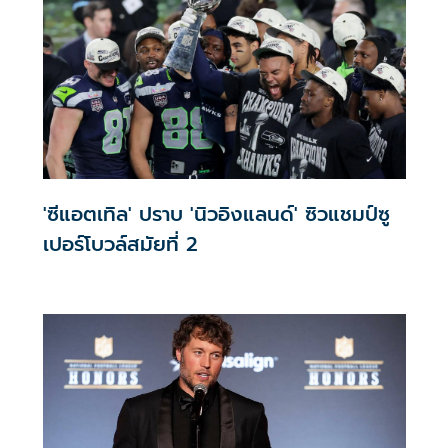
'ซีแอตเทิล' ปราบ 'นิวอิงแลนด์' ซิวแชมป์ซู
เปอร์โบวล์สมัยที่ 2