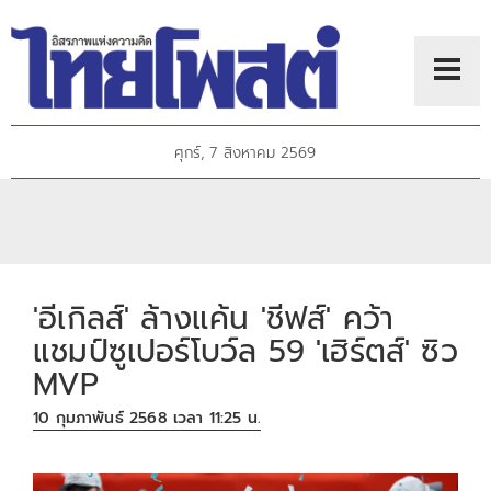
ศุกร์, 7 สิงหาคม 2569
'อีเกิลส์' ล้างแค้น 'ชีฟส์' คว้า
แชมป์ซูเปอร์โบว์ล 59 'เฮิร์ตส์' ซิว
MVP
10 กุมภาพันธ์ 2568 เวลา 11:25 น.