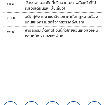
ระบบตามกฎหมาย PDPA
'จักรภพ' อวดทีมที่ปรึกษาคุณภาพคับแก้วที่ไม่
7:14 น.
รับเงินเดือนและเบี้ยเลี้ยง!
อดีตผู้พิพากษาแนะถึงเวลาผ่าตัดกฎหมายเรื่อง
7:07 น.
แดนแห่งกรรมสิทธิ์จากสวรรค์ถึงนรก!
ห้ามลืมร่มเด็ดขาด! วันนี้ทั่วไทยส่วนใหญ่เจอฝน
6:51 น.
ถล่มหนัก 70%ของพื้นที่