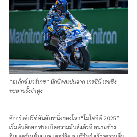
“อเล็กซ์ มาร์เกซ” นักบิดสเปนจาก เกรซินี เรซซิ่ง
ทะยานรั้งจ่าฝูง
ศึกกรังด์ปรีซ์อันดับหนึ่งของโลก“โมโตจีพี 2025”
เริ่มต้นคิกออฟระเบิดความมันส์แล้วที่ สนามช้าง
อินเตอร์เนชั่นแนล เซอร์กิต จ.บุรีรัมย์ สร้างความตื่น