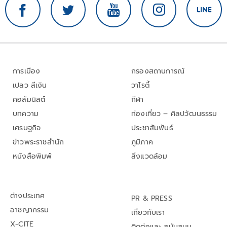
การเมือง
กรองสถานการณ์
เปลว สีเงิน
วาไรตี้
คอลัมนิสต์
กีฬา
บทความ
ท่องเที่ยว – ศิลปวัฒนธรรม
เศรษฐกิจ
ประชาสัมพันธ์
ข่าวพระราชสำนัก
ภูมิภาค
หนังสือพิมพ์
สิ่งแวดล้อม
ต่างประเทศ
PR & PRESS
อาชญากรรม
เกี่ยวกับเรา
X-CITE
ติดต่อและ สนับสนุน