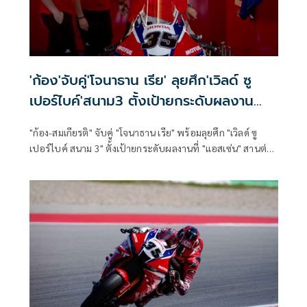
'ก้อง'จับคู่'โจนาธาน เรีย' ลุยศึก'เวิลด์ ซู
เปอร์ไบค์'สนาม3 ตั้งเป้ายกระดับผลงาน
ที่'แอสเซ่น'
"ก้อง-สมเกียรติ" จับคู่ "โจนาธาน เรีย" พร้อมลุยศึก "เวิลด์ ซู
เปอร์ไบค์ สนาม 3" ตั้งเป้ายกระดับผลงานที่ "แอสเซ่น" สานต่อ
ความคืบหน้าหลังคว้าแต้มแรก