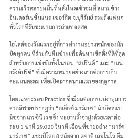
ความเร็วหลายหมื่นที่หลั่งไหลเข้าชมที่ สนามช้าง
อินเตอร์เนชั่นแนล เซอร์กิต จ.บุรีรัมย์ รวมถึงแฟนๆ
ทั่วโลกที่รับชมผ่านการถ่ายทอดสด
ไฮไลต์ของวันแรกอยู่ที่การทำงานอย่างหนักของนัก
บิดทุกคน ที่ร่วมกับทีมช่าง เพื่อค้นหาเซ็ตติ้งที่ดีที่สุด
สำหรับการแข่งขันทั้งในรอบ “สปรินต์” และ “เมน
กรังด์ปรีซ์” ซึ่งมีความหมายอย่างมากต่อการเก็บ
คะแนนสะสม เพื่อเปิดฉากสนามแรกของฤดูกาล
โดยเฉพาะรอบ
Practice
ซึ่งมีผลต่อการแบ่งกลุ่มการ
ควอลิฟายปรากฏว่า “อเล็กซ์ มาร์เกซ” นักบิดสแป
นิชจาก เกรซินี เรซซิ่ง ทะยานรั้งจ่าฝูงด้วยเวลาต่อ
รอบ 1 นาที 29.020 วินาที เฉือนพี่ชายอย่าง “มาร์ค
มาร์เกซ” แชมป์โลก 8 สมัยจาก ดูคาติ เลอโนโว ทีม