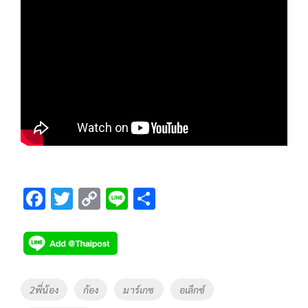
F
T
C
Li
S
ac
wi
o
n
h
e
tt
p
e
ar
b
er
y
e
o
Li
Tags
2พี่น้อง
ก้อง
มาร์เกซ
อเล็กซ์