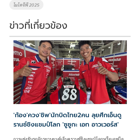
o
n
โมโตจีพี 2025
k
k
ข่าวที่เกี่ยวข้อง
'ก้อง'ควง'ชิพ'นักบิดไทย2คน ลุยศึกเอ็นดู
รานซ์ชิงแชมป์โลก 'ซูซูกะ เอท อาวเวอร์ส'
การแข่งขันรถจักรยานยนต์เอ็นดูรานซ์ชิงแชมป์โลกหรือเอฟไอ