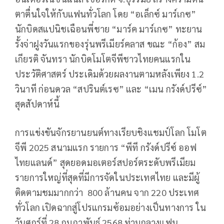
ตาตื่นใจให้กับแฟนทั่วโลก โดย “อเล็กซ์ มาร์เกซ”
นักบิดสแปนิชเฉือนพี่ชาย “มาร์ค มาร์เกซ” ทะยาน
รั้งจ่าฝูงวันแรกของรุ่นพรีเมียร์คลาส ขณะ “ก้อง” สม
เกียรติ จันทรา นักบิดโมโตจีพีชาวไทยคนแรกใน
ประวัติศาสตร์ ประเดิมด้วยผลงานตามหลังเพียง 1.2
วินาที ก่อนดวล “สปรินต์เรซ” และ “เมน กรังด์ปรีซ์”
สุดสัปดาห์นี้
การแข่งขันจักรยานยนต์ทางเรียบชิงแชมป์โลก โมโต
จีพี 2025 สนามแรก รายการ “พีที กรังด์ปรีซ์ ออฟ
ไทยแลนด์” สุดยอดมอเตอร์สปอร์ตระดับพรีเมียม
รายการใหญ่ที่สุดที่มีการจัดในประเทศไทย และมี
ผู้
ติดตามชมมากกว่า 800 ล้านคน จาก 220 ประเทศ
ทั่วโลก เปิดฉากสู่โปรแกรมซ้อมอย่างเป็นทางการ ใน
วันศุกร์ที่ 28 กุมภาพันธ์ 2568 ท่ามกลางแฟน