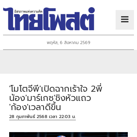
พฤหัส, 6 สิงหาคม 2569
'โมโตจีพี'เปิดฉากเร้าใจ 2พี่
น้อง'มาร์เกซ'ชิงหัวแถว
'ก้อง'เวลาดีขึ้น
28 กุมภาพันธ์ 2568 เวลา 22:03 น.