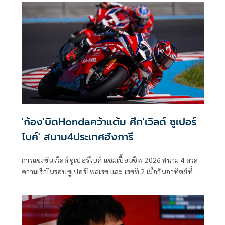
'ก้อง'บิดHondaคว้าแต้ม ศึก'เวิลด์ ซูเปอร์
ไบค์' สนาม4ประเทศฮังการี
การแข่งขัน เวิลด์ ซูเปอร์ไบค์ แชมเปี้ยนชิพ 2026 สนาม 4 ดวล
ความเร็วในรอบซูเปอร์โพลเรซ และ เรซที่ 2 เมื่อวันอาทิตย์ที่ 3
พฤษภาคมที่ผ่านมา ที่ สนาม บาลาตอน พาร์ค เซอร์กิต
ประเทศฮังการี ท่ามกลางการติดตามของแฟนมอเตอร์สปอร์ต
ทั่วโลก