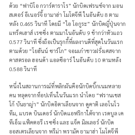
ด้วย “ฟาบิโอ กวาร์ตาราโร” นักบิดเฟรนช์จาก มอน
สเตอร์ อีเนอร์จี้ ยามาฮ่า โมโตจีพี ในอันดับ 8 ตาม
หลัง 0.465 วินาที โดยมี “ไอ โอกูระ” นักบิดญี่ปุ่นจาก
แทร็คเฮาส์ เรซซิ่ง ตามมาในอันดับ 9 ช้ากว่าหัวแถว
0.577 วินาที ซึ่งถือเป็นรุกกี้ที่ผลงานดีที่สุดในวันแรก
ตามด้วย “โยฮันน์ ซาร์โก” จอมเก๋าชาวฝรั่งเศสจาก
คาสตรอล ฮอนด้า แอลซีอาร์ ในอันดับ 10 ตามหลัง
0.588 วินาที
หนึ่งในสถานการณ์ที่พลิกผันคือนักบิดบิ๊กเนมหลาย
คน หลุดจากท็อปเท็นในวันแรก นำโดย “ฟรานเชส
โก้ บันยาญ่า” นักบิดอิตาเลียนจาก ดูคาติ เลอโนโว
ทีม
,
แบรด บินเดอร์
นักบิดแอฟริกาใต้จาก เรดบูล เค
ทีเอ็ม แฟ็คตอรี เรซซิ่ง และ แจ็ค มิลเลอร์ นักบิด
ออสเตรเลียนจาก พรีม่า พรามัค ยามาฮ่า โมโตจีพี