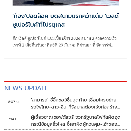
'ก้อง'ปลดล็อค บิดสนามแรกคว้าแต้ม 'เวิลด์
ซูเปอร์ไบค์'ที่โปรตุเกส
ศึก เวิลด์ ซูเปอร์ไบค์ แชมเปี้ยนชิพ 2026 สนาม 2 ดวลความเร็ว
เรซที่ 2 เมื่อคืนวันอาทิตย์ที่ 29 มีนาคมที่ผ่านมา ที่ อัลการ์ฟ
อินเตอร์เนชั่นแนล เซอร์กิต เมืองปอร์ติเมา ประเทศโปรตุเกส
ชิงชัยกันทั้งสิ้น 20 รอบสนาม
NEWS UPDATE
'สามารถ' ชี้จิ๊กซอว์ชิ้นสุดท้าย เชื่อมโครงข่าย
8:07 น.
รถไฟไทย-ลาว-จีน ที่รัฐบาลต้องเร่งก่อสร้าง
ทันที
ผู้เชี่ยวชาญซอฟต์แวร์ จวกรัฐบาลโฟกัสผิดจุด
7:14 น.
กรณีข้อมูลรั่วไหล จี้เอาผิดผู้ควบคุม-เจ้าของ