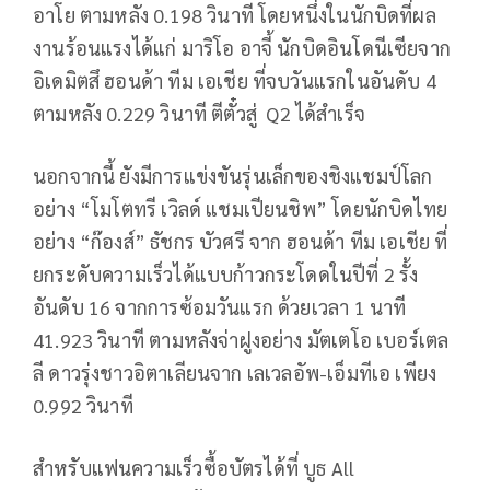
อาโย ตามหลัง 0.198 วินาที โดยหนึ่งในนักบิดที่ผล
งานร้อนแรงได้แก่ มาริโอ อาจี้ นักบิดอินโดนีเซียจาก
อิเดมิตสึ ฮอนด้า ทีม เอเชีย ที่จบวันแรกในอันดับ 4
ตามหลัง 0.229 วินาที ตีตั๋วสู่
Q
2 ได้สำเร็จ
นอกจากนี้ ยังมีการแข่งขันรุ่นเล็กของชิงแชมป์โลก
อย่าง “โมโตทรี เวิลด์ แชมเปียนชิพ” โดยนักบิดไทย
อย่าง “ก๊องส์” ธัชกร บัวศรี จาก ฮอนด้า ทีม เอเชีย ที่
ยกระดับความเร็วได้แบบก้าวกระโดดในปีที่ 2 รั้ง
อันดับ 16 จากการซ้อมวันแรก ด้วยเวลา 1 นาที
41.923 วินาที ตามหลังจ่าฝูงอย่าง มัตเตโอ เบอร์เตล
ลี ดาวรุ่งชาวอิตาเลียนจาก เลเวลอัพ-เอ็มทีเอ เพียง
0.992 วินาที
สำหรับแฟนความเร็วซื้อบัตรได้ที่ บูธ
All