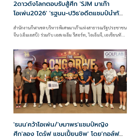
2ดาวดังโลกตอบรับสู้ศึก 'SJM มาเก๊า
โอเพ่น2026' 'รฐนน-ปวิธ'อดีตแชมป์นำทัพ
โปรไทยร่วม
สำนักงานกีฬาเขตบริหารพิเศษมาเก๊าแห่งสาธารณรัฐประชาชน
จีน (เอ็มเอสบี) ร่วมกับ เอสเจเอ็ม รีสอร์ท, ไอเอ็มจี, เอเชียนทัวร์
และสมาคมกอล์ฟมาเก๊า ประกาศจัดการแข่งขันกอล์ฟรายการ
“เอสเจเอ็ม มาเก๊า โอเพ่น 2026” ชิงเงินรางวัลรวม 1 ล้านเหรียญ
สหรัฐ หรือประมาณ 33 ล้านบาท ณ สนามมาเก๊า กอล์ฟ แอนด์
คันทรี คลับ ในเขตบริหารพิเศษมาเก๊าแห่งสาธารณรัฐ
ประชาชนจีน ระหว่างวันที่ 15-18 ตุลาคมนี้ โดยมี เฮนริก สเตน
สัน ดีกรีแชมป์เมเจอร์ ดิ โอเพ่น แชมเปี้ยนชิพ 2016 และอิม ซอง
แจ ดาวดังจากเกาหลีใต้ พร้อมด้วยแชมป์จากเวทีเอเชียนทัวร์
รวมถึงนักกอล์ฟดาวรุ่งของเอเชีย ตอบรับร่วมแข่งขัน ขณะที่
รฐนน วรรณศรีจันทร์ และ ปวิธ ตั้งกมลประเสริฐ อดีตแชมป์
รายการนี้ นำทัพโปรไทยลงชิงชัย
'ธนน'คว้าโอเพ่น/'ษมาพร'แชมป์หญิง
ศึก'ลอง ไดร์ฟ แชมเปี้ยนชิพ' โดย'กอล์ฟ