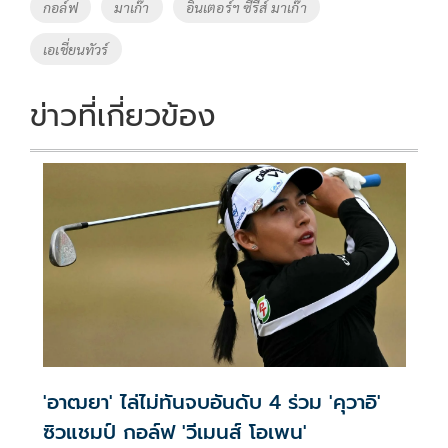
o
Li
Tags
กอล์ฟ
มาเก๊า
อินเตอร์ฯ ซีรีส์ มาเก๊า
o
n
เอเชี่ยนทัวร์
k
k
ข่าวที่เกี่ยวข้อง
'อาฒยา' ไล่ไม่ทันจบอันดับ 4 ร่วม 'คุวาอิ'
ซิวแชมป์ กอล์ฟ 'วีเมนส์ โอเพน'