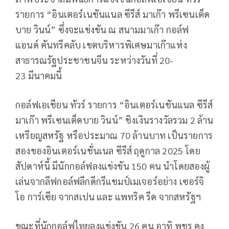
รายการ “อินเตอร์เนชันแนล ซีรีส์ มาเก๊า พรีเซนเต็ด
บาย วินน์” ซึ่งจะแข่งขัน ณ สนามมาเก๊า กอล์ฟ
แอนด์ คันทรีคลับ เขตบริหารพิเศษมาเก๊าแห่ง
สาธารณรัฐประชาชนจีน ระหว่างวันที่
20-
23
มีนาคมนี้
กอล์ฟเอเชียน ทัวร์ รายการ “อินเตอร์เนชันแนล ซีรีส์
มาเก๊า พรีเซนเต็ดบาย วินน์” ชิงเงินรางวัลรวม
2
ล้าน
เหรียญสหรัฐ หรือประมาณ
70
ล้านบาท เป็นรายการ
สองของอินเตอร์เนชั่นเนล ซีรีส์ ฤดูกาล
2025
โดย
สัปดาห์นี้ มีนักกอล์ฟลงแข่งขัน
150
คน นำโดยสองผู้
เล่นจากลีฟกอล์ฟลีกดีกรีแชมป์เมเจอร์อย่าง เซอร์จิ
โอ การ์เซีย จากสเปน และ แพทริค รีด จากสหรัฐฯ
ขณะที่นักกอล์ฟไทยลงแข่งขัน
26
คน อาทิ พชร คง