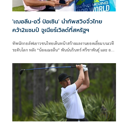
'เฌอลีน-อวี๋ ป่อเซิน' นำทัพสวิงจิ๋วไทย
คว้า2แชมป์ จูเนียร์เวิลด์ที่สหรัฐฯ
ทัพนักกอล์ฟเยาวชนไทยเดินหน้าสร้างผลงานยอดเยี่ยมบนเวที
ระดับโลก หลัง “น้องเฌอลีน” พันน์นรินทร์ ศรีชาพันธุ์ และ อวี๋
ป่อเซิน คว้าแชมป์คนละรุ่น ในการแข่งขัน The USWING
MOJING Junior World Golf Championship ที่เมืองซานดิเอโก
รัฐแคลิฟอร์เนีย สหรัฐอเมริกา เมื่อวันที่ 9 กรกฎาคม 2569