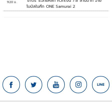
'ชาตรี' แจกแหลก ควักเงิน 7.8 ล้านบาท จ่าย
9:20 น.
โบนัสในศึก ONE Samurai 2