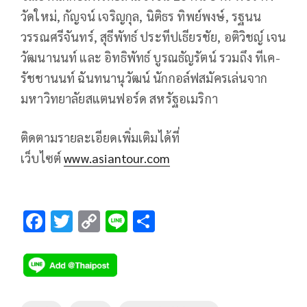
วัดใหม่, กัญจน์ เจริญกุล, นิติธร ทิพย์พงษ์, รฐนน
วรรณศรีจันทร์, สุธีพัทธ์ ประทีปเธียรชัย, อติวิชญ์ เจน
วัฒนานนท์ และ อิทธิพัทธ์ บูรณธัญรัตน์ รวมถึง ทีเค-
รัชชานนท์ ฉันทนานุวัฒน์ นักกอล์ฟสมัครเล่นจาก
มหาวิทยาลัยสแตนฟอร์ด สหรัฐอเมริกา
ติดตามรายละเอียดเพิ่มเติมได้ที่
เว็บไซต์
www.asiantour.com
F
T
C
Li
S
ac
wi
o
n
h
e
tt
p
e
ar
b
er
y
e