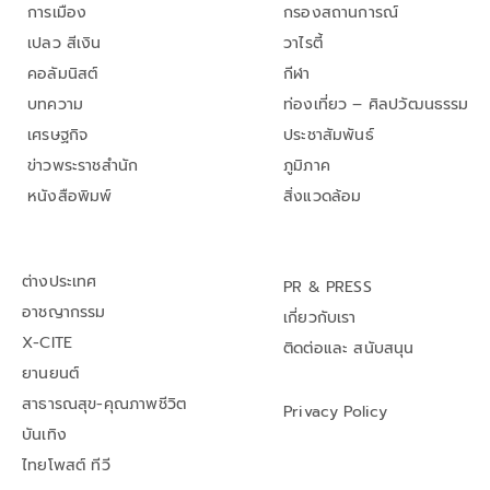
การเมือง
กรองสถานการณ์
เปลว สีเงิน
วาไรตี้
คอลัมนิสต์
กีฬา
บทความ
ท่องเที่ยว – ศิลปวัฒนธรรม
เศรษฐกิจ
ประชาสัมพันธ์
ข่าวพระราชสำนัก
ภูมิภาค
หนังสือพิมพ์
สิ่งแวดล้อม
ต่างประเทศ
PR & PRESS
อาชญากรรม
เกี่ยวกับเรา
X-CITE
ติดต่อและ สนับสนุน
ยานยนต์
สาธารณสุข-คุณภาพชีวิต
Privacy Policy
บันเทิง
ไทยโพสต์ ทีวี