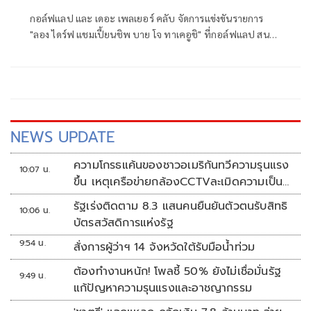
แลป-เดอะเพลเยอร์ คลับ'
กอล์ฟแลป และ เดอะ เพลเยอร์ คลับ จัดการแข่งขันรายการ
"ลอง ไดร์ฟ แชมเปี้ยนชิพ บาย โจ ทาเคอูชิ" ที่กอล์ฟแลป สนาม
ยูนิโก้ กรองเด้ กอล์ฟ คอร์ส เมื่อวันที่ 4 ก.ค.ที่ผ่านมา โดยในงาน
จัดการแข่งขันกันอย่างสนุกสนานท่ามกลางบรรยากาศเป็น
กันเอง สำหรับกิจกรรมดังกล่าวจัดขึ้นเพื่อเป็นความบันเทิงให้กับ
นักกีฬาที่สนใจ และเข้าร่วมการแข่งขันกันอย่างคึกคัก
NEWS UPDATE
ความโกรธแค้นของชาวอเมริกันทวีความรุนแรง
10:07 น.
ขึ้น เหตุเครือข่ายกล้องCCTVละเมิดความเป็น
ส่วนตัว
รัฐเร่งติดตาม 8.3 แสนคนยืนยันตัวตนรับสิทธิ
10:06 น.
บัตรสวัสดิการแห่งรัฐ
9:54 น.
สั่งการผู้ว่าฯ 14 จังหวัดใต้รับมือน้ำท่วม
ต้องทำงานหนัก! โพลชี้ 50% ยังไม่เชื่อมั่นรัฐ
9:49 น.
แก้ปัญหาความรุนแรงและอาชญากรรม