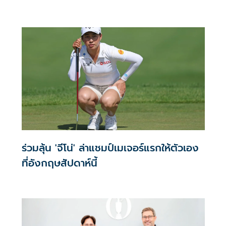
ร่วมลุ้น 'จีโน่' ล่าแชมป์เมเจอร์แรกให้ตัวเอง
ที่อังกฤษสัปดาห์นี้