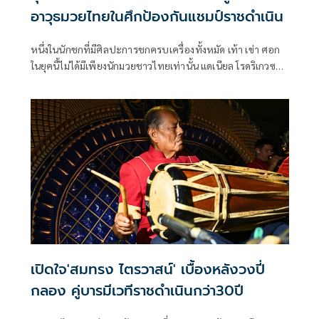
อาวุธมวยไทยในศึกป้องกันแชมป์ราชดำเนิน
หนึ่งในนักชกที่มีศิลปะการชกครบเครื่องทั้งหมัด เท้า เข่า ศอก
ในยุคนี้ไม่ได้มีเพียงนักมวยชาวไทยเท่านั้น แดเนียล โรดริเกวซ
นักมวยเชิงดุจากสวิตเซอร์แลนด์เชื้อสายโดมินิกันก็เป็นหนึ่งในนัก
มวยตัวท็อปดีกรีแชมป์เปี้ยนรุ่นซูเปอร์เวลเตอร์เวตคนปัจจุบัน
ของเวทีมวยราชดำเนินที่มีแม่ไม้มวยไทยที่สวยงามและหาชม
ยากหลายกระบวนท่า ไม่ว่าจะเป็นการเตะก้านคอ ศอกกลับ เข่า
ลอย โดยเฉพาะอาวุธศอกนั้นสามารถทำได้ทั้งศอกตี,ศอกตัด
และศอกงัด ซึ่งถือว่าเป็นนักมวยผู้ที่มีส่วนอนุรักษ์แม่ไม้มวยไทย
ดั้งเดิมไม่ให้สูญหายไป
เปิดใจ'สมทรง ไตรวาสน์' เบื้องหลังวงปี่
กลอง คู่บารมีเวทีราชดำเนินกว่า30ปี