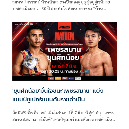
สมทรง ไตรวาสน์ หัวหน้าคณะวงปี่กลองคู่บุญผู้อยู่คู่เวทีมวย
ราชดำเนินมากว่า 30 ปีประทับใจพัฒนาการของ “บ้าน
มวยไทย” รวมถึงให้ความสำคัญของคณะดนตรีซึ่งทำหน้าที่ทุก
วันที่มีการชก ชี้วงปี่มวยไทยคือองค์ประกอบสำคัญของมวยไทย
ที่แท้จริง
'ขุนศึกน้อย'มั่นใจชนะ'เพชรสมาน' แย่ง
แชมป์ซูเปอร์แบนตัมราชดำเนิน
ศึกRWSเสาร์7มิ.ย.นี้
ศึก RWS ที่เวทีราชดำเนินในวันเสาร์ที่ 7 มิ.ย. นี้ คู่สำคัญ “เพชร
สมาน ส.สมานการ์เม้นต์”แชมป์ซูเปอร์ แบนตัมเวทราชดำเนิน
(122 ปอนด์) จะขึ้นชกป้องกันเข็มขัดแชมป์ครั้งที่ห้ากับผู้ท้าชิง