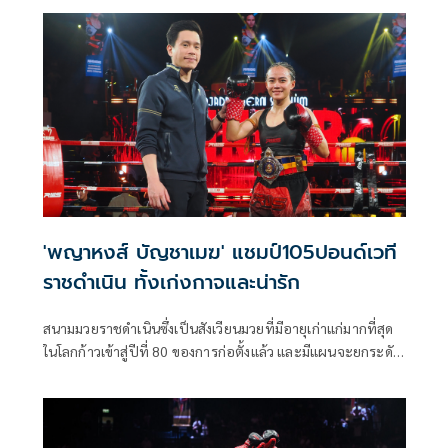
ก็คือ “ขุนศึกน้อย บูมเด็กเซียน” นักชกจากอำเภอกระนวน
จังหวัดขอนแก่น ซึ่งเป็นแฝดน้องของ ขุนศึกเล็ก บูมเด็กเซียน
เจ้าของตำแหน่งแชมป์ แบนตัมเวทราชดำเนิน ซึ่งหาก “ขุนศึก
น้อย” สามารถพลิกล็อคเอาชนะเพชรสมานและกลายเป็น
แชมป์คนใหม่ได้ก็จะสร้างประวัติศาสตร์หน้าใหม่กลายเป็นนัก
มวยคู่แฝดที่ครองแชมป์เวทีราชดำเนินพร้อมกันอีกด้วย
'พญาหงส์ บัญชาเมฆ' แชมป์105ปอนด์เวที
ราชดำเนิน ทั้งเก่งกาจและน่ารัก
สนามมวยราชดำเนินซึ่งเป็นสังเวียนมวยที่มีอายุเก่าแก่มากที่สุด
ในโลกก้าวเข้าสู่ปีที่ 80 ของการก่อตั้งแล้ว และมีแผนจะยกระดับ
ทั้งมาตรฐานของสนามและคู่มวยที่จัดชกในทุกรายการให้ก้าว
เข้าสู่ระดับอินเตอร์