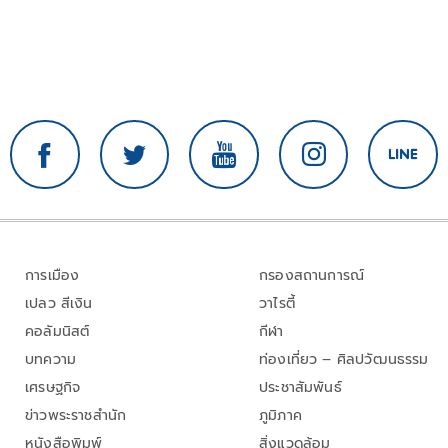
การเมือง
กรองสถานการณ์
เปลว สีเงิน
วาไรตี้
คอลัมนิสต์
กีฬา
บทความ
ท่องเที่ยว – ศิลปวัฒนธรรม
เศรษฐกิจ
ประชาสัมพันธ์
ข่าวพระราชสำนัก
ภูมิภาค
หนังสือพิมพ์
สิ่งแวดล้อม