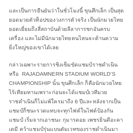
และเป็นการยืนยันว่าในชั่วโมงนี้ ขุนศึกเล็ก เป็นสุด
ยอดมวยตัวท็อปของวงการตัวจริง เป็นนักมวยไทย
ยอดเยี่ยมถึงสี่สถาบันด้วยลีลาการชกอันครบ
เครื่อง และไม่มีนักมวยไทยคนไหนจะต้านความ
ยิ่งใหญ่ของเขาได้เลย
กล่าวเฉพาะรายการชิงเข็มขัดแชมป์ราชดำเนิน
หรือ
RAJADAMNERN STADIUM WORLD’S
CHAMPIONSHIP
นั้น ขุนศึกเล็ก ก็คือนักมวยไทย
ไร้เทียมทานเพราะก่อนจะได้แชมป์เวทีมวย
ราชดำเนินก็ไม่แพ้ใครมาถึง 6 ปีและหลังจากเป็น
แชมป์ก็ชนะรวดแทบจะทุกไฟต์ในไฟต์ป้องกัน
แชมป์ เริ่มจากเอาชนะ กุมารดอย เพชรยินดีอะคา
เดมี คว้าแชมป์รุ่นแบนตัมเวทของราชดำเนินมา