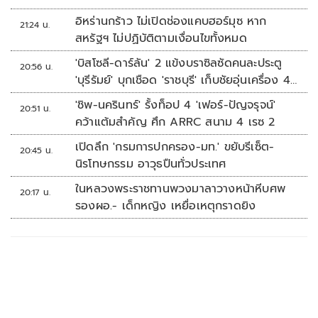
แห่งนี้ ที่ยังคงเก็บรักษาอัตลักษณ์ของมวยไทยไว้อย่างเข้มข้น
ด้วยความภาคภูมิใจในความเป็นเวทีมวยไทยที่แท้จริง
อิหร่านกร้าว ไม่เปิดช่องแคบฮอร์มุซ หาก
21:24 น.
สหรัฐฯ ไม่ปฏิบัติตามเงื่อนไขทั้งหมด
'บิสโซลี-ดาร์ลัน' 2 แข้งบราซิลซัดคนละประตู
20:56 น.
'บุรีรัมย์' บุกเชือด 'ราชบุรี' เก็บชัยอุ่นเครื่อง 4
นัดรวด
'ชิพ-นครินทร์' รั้งท็อป 4 'เฟอร์-ปัญจรุจน์'
20:51 น.
คว้าแต้มสำคัญ ศึก ARRC สนาม 4 เรซ 2
เปิดลึก 'กรมการปกครอง-มท.' ขยับรีเซ็ต-
20:45 น.
นิรโทษกรรม อาวุธปืนทั่วประเทศ
ในหลวงพระราชทานพวงมาลาวางหน้าหีบศพ
20:17 น.
รองผอ.- เด็กหญิง เหยื่อเหตุกราดยิง