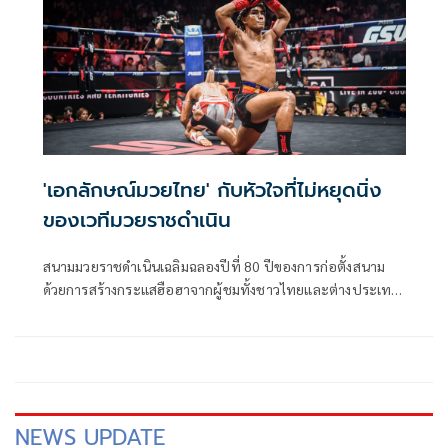
'เอกลักษณ์มวยไทย' กับหัวใจที่ไม่หยุดนิ่ง
ของเวทีมวยราชดำเนิน
สนามมวยราชดำเนินเฉลิมฉลองปีที่ 80 ปีของการก่อตั้งสนาม
ด้วยการสร้างกระแสฮือฮาจากผู้ชมทั้งชาวไทยและต่างประเทศ
ในการเปิดตัว Immersive Muay Thai เทคโนโลยีการฉาย
ภาพเสมือนจริงบนโดมคอนกรีตเหนือเวทีสุดตระการตา
เป็นการพบกันครั้งแรกระหว่างความล้ำสมัยของระบบแสงสี
เสียงกับโครงสร้างที่ผ่านเวลายาวนานมากว่าเจ็ดสิบปี เสมือน
การผสมผสานประวัติศาสตร์แห่งความภาคภูมิใจเข้ากับความ
ร่วมสมัยในปัจจุบัน เช่นเดียวกับหลายสิ่งหลายอย่างในสนามมวย
NEWS UPDATE