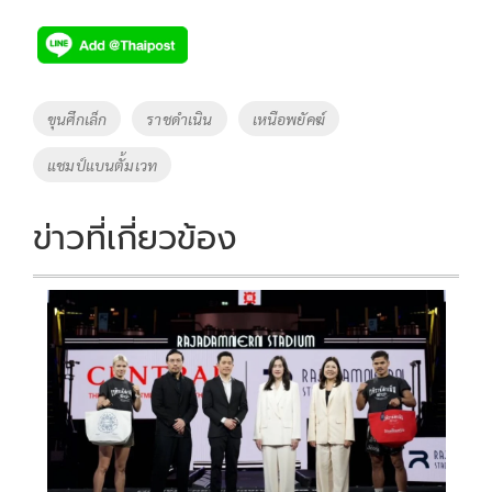
ac
wi
o
n
h
e
tt
p
e
ar
b
er
y
e
o
Li
Tags
ขุนศึกเล็ก
ราชดำเนิน
เหนือพยัคฆ์
o
n
แชมป์แบนตั้มเวท
k
k
ข่าวที่เกี่ยวข้อง