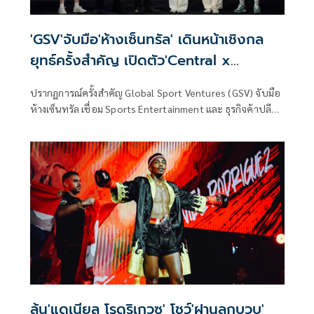
'GSV'จับมือ'ห้างเซ็นทรัล' เดินหน้าเชิงกล
ยุทธ์ครั้งสำคัญ เปิดตัว'Central x
Rajadamnern Stadium Bag'
ปรากฏการณ์ครั้งสำคัญ Global Sport Ventures (GSV) จับมือ
ห้างเซ็นทรัล เชื่อม Sports Entertainment และ ธุรกิจค้าปลีก
สร้างโอกาสทางธุรกิจใหม่จากกีฬา วัฒนธรรม การท่องเที่ยว
และประสบการณ์ผู้บริโภค​ เปิดฉากความร่วมมือด้วย Central x
Rajadamnern Stadium Bag ถ่ายทอดอัตลักษณ์ เรื่องราว และ
คุณค่าของสององค์กรไทยที่มีประวัติศาสตร์ยาวนานกว่า 80 ปี
ผ่านงานออกแบบร่วมสมัย ต่อยอดบทบาทของราชดำเนินสู่การ
สร้างความร่วมมือกับพันธมิตรจากต่างอุตสาหกรรม เพื่อขยาย
คุณค่าของมวยไทยและความเป็นไทยสู่เวทีระดับสากล
ลุ้น'แดเนียล โรดริเกวซ' โชว์'ฝานลูกบวบ'