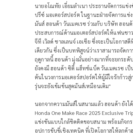
นายอโณทัย เอี่ยมลำเนา ประธานจัดการแข่งขั
ปรีซ์ มอเตอร์สปอร์ต ในฐานะฝ่ายจัดการแข่
มันส์ ฮอนด้า วันเมคเรซ ร่วมกับ บริษัท ฮอนด
ประสบการณ์ด้านมอเตอร์สปอร์ตให้แฟนชาวไท
จีที เวิลด์ ชาลเลนจ์ เอเชีย ซึ่งจะเป็นโอกา
เดียวกัน ซึ่งเป็นบทพิสูจน์ว่าเราสามารถจัด
ฤดูกาลนี้ ฮอนด้า มุ่งมั่นอย่างมากที่จะยก
ยังคงมี ฮอนด้า ซิตี้ แฮ็ทช์แบ็ค วันเมคเรซ เป็
ต้นในวงการมอเตอร์สปอร์ตให้ผู้มีใจรักก้าวสู
รุ่นจะยังเข้มข้นสุดมันส์เหมือนเดิม"
นอกจากความมันส์ในสนามแล้ว ฮอนด้า ยังได้จ
Honda One Make Race 2025 Exclusive Trip
แข่งขันแบบใกล้ชิดติดขอบสนาม พร้อมกิจกรรมสุ
อปการขับขี่เชิงเทคนิค ที่เปิดโอกาสให้ลูกค้