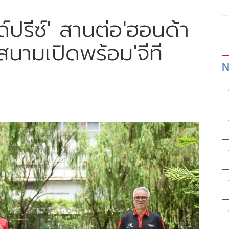
ด์ปรีซ์' สานต่อ'ฮอนด้า
นามเปิดพร้อม'จีที
N