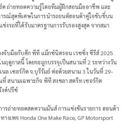
ต ถ่ายทอดความรู้โดยทีมผู้ฝึกสอนมืออาชีพ และ
บการณ์สุดพิเศษในการนำรถยนต์ฮอนด้าคู่ใจขับขี่บน
มแข่งรถที่ได้รับมาตรฐานการรับรองสูงสุด จากสมา
บมือกับศึก พีที แม็กซ์นิตรอน เรซซิ่ง ซีรีส์ 2025
นฤดูกาลนี้ โดยจะถูกบรรจุเป็นสนามที่ 2 ระหว่างวัน
นแนล เซอร์กิต จ.บุรีรัมย์ ต่อด้วยสนาม 3 ในวันที่ 29-
นที่ สนามเฉพาะกิจ พีที สงขลา สตรีท เซอร์กิต
งด์ปรีซ์
ารถ่ายทอดสดความมันส์ การแข่งขันรายการ ฮอนด้า
ย ทางเพจ Honda One Make Race, GP Motorsport