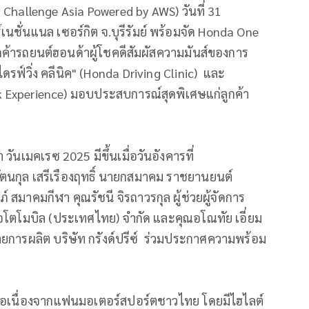
d Challenge Asia Powered by AWS) วันที่ 31
เนชั่นแนล เซอร์กิต จ.บุรีรัมย์ พร้อมจัด Honda One
ค้ารถยนต์ฮอนด้าผู้โชคดีสัมผัสความมันส์ของการ
ดรฟ์วิ่ง คลีนิค" (Honda Driving Clinic) และ
ck Experience) มอบประสบการณ์สุดพิเศษแก่ลูกค้า
นเมคเรซ 2025 มีขึ้นเมื่อวันอังคารที่
ัตนกุล เสรีเรืองฤทธิ์ นายกสมาคม ราชยานยนต์
าคมกีฬา คุณรัชนี จิรถาวรกุล ผู้ช่วยผู้จัดการ
อโตโมบิล (ประเทศไทย) จำกัด และคุณอโณทัย เอี่ยม
ยการผลิต บริษัท กรังด์ปรีซ์ ร่วมประกาศความพร้อม
งต่อเนื่องจากแฟนมอเตอร์สปอร์ตชาวไทย โดยมีไฮไลต์