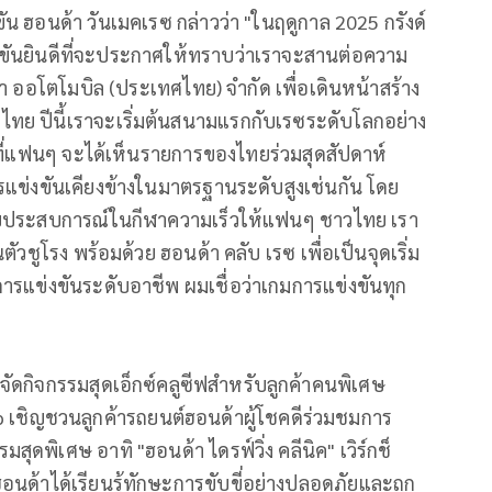
น ฮอนด้า วันเมคเรซ กล่าวว่า "ในฤดูกาล 2025 กรังด์
งขันยินดีที่จะประกาศให้ทราบว่าเราจะสานต่อความ
้า ออโตโมบิล (ประเทศไทย) จำกัด เพื่อเดินหน้าสร้าง
ย ปีนี้เราจะเริ่มต้นสนามแรกกับเรซระดับโลกอย่าง
สดีที่แฟนๆ จะได้เห็นรายการของไทยร่วมสุดสัปดาห์
การแข่งขันเคียงข้างในมาตรฐานระดับสูงเช่นกัน โดย
ระดับประสบการณ์ในกีฬาความเร็วให้แฟนๆ ชาวไทย เรา
นตัวชูโรง พร้อมด้วย ฮอนด้า คลับ เรซ เพื่อเป็นจุดเริ่ม
่การแข่งขันระดับอาชีพ ผมเชื่อว่าเกมการแข่งขันทุก
ัดกิจกรรมสุดเอ็กซ์คลูซีฟสำหรับลูกค้าคนพิเศษ
 เชิญชวนลูกค้ารถยนต์ฮอนด้าผู้โชคดีร่วมชมการ
ดพิเศษ อาทิ "ฮอนด้า ไดรฟ์วิ่ง คลีนิค" เวิร์กช็
าฮอนด้าได้เรียนรู้ทักษะการขับขี่อย่างปลอดภัยและถูก