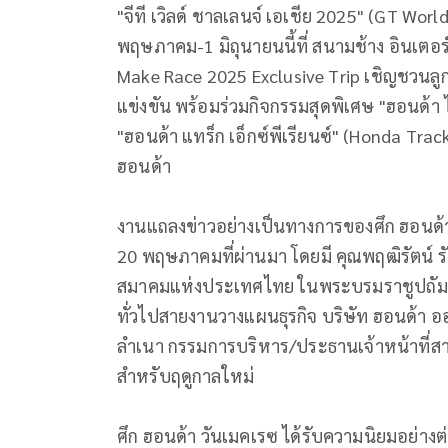
"จีที เวิลด์ ชาลเลนจ์ เอเชีย 2025" (GT Worl
พฤษภาคม-1 มิถุนายนนี้ที่ สนามช้าง อินเตอร์
Make Race 2025 Exclusive Trip เชิญชวนลูก
แข่งขัน พร้อมร่วมกิจกรรมสุดพิเศษ "ฮอนด้า ไ
"ฮอนด้า แทร็ก เอ็กซ์พีเรียนซ์" (Honda Tra
ฮอนด้า
งานแถลงข่าวอย่างเป็นทางการของศึก ฮอนด้า วั
20 พฤษภาคมที่ผ่านมา โดยมี คุณพฤฒิรัตน์ ร
สมาคมแห่งประเทศไทย ในพระบรมราชูปถัมภ์ สม
ทั่วไปสายงานวางแผนธุรกิจ บริษัท ฮอนด้า อ
ลำเนา กรรมการบริหาร/ประธานเจ้าหน้าที่สา
สำหรับฤดูกาลใหม่
ศึก ฮอนด้า วันเมคเรซ ได้รับความนิยมอย่า