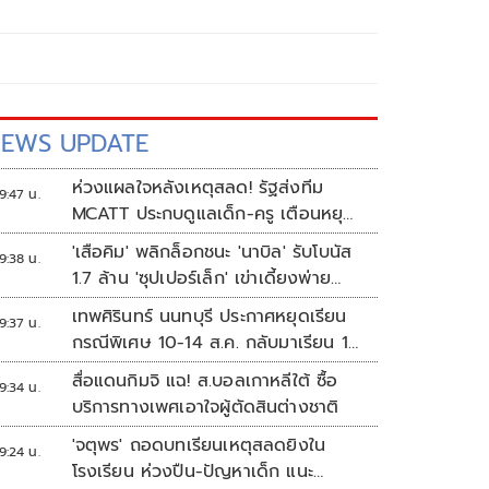
EWS UPDATE
ห่วงแผลใจหลังเหตุสลด! รัฐส่งทีม
9:47 น.
MCATT ประกบดูแลเด็ก-ครู เตือนหยุด
แชร์ภาพรุนแรง
'เสือคิม' พลิกล็อกชนะ 'นาบิล' รับโบนัส
9:38 น.
1.7 ล้าน 'ซุปเปอร์เล็ก' เข่าเดี้ยงพ่าย
TKO
เทพศิรินทร์ นนทบุรี ประกาศหยุดเรียน
9:37 น.
กรณีพิเศษ 10-14 ส.ค. กลับมาเรียน 17
ส.ค.
สื่อแดนกิมจิ แฉ! ส.บอลเกาหลีใต้ ซื้อ
9:34 น.
บริการทางเพศเอาใจผู้ตัดสินต่างชาติ
'จตุพร' ถอดบทเรียนเหตุสลดยิงใน
9:24 น.
โรงเรียน ห่วงปืน-ปัญหาเด็ก แนะ