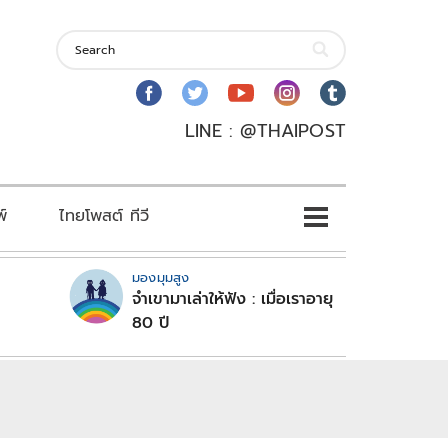
LINE : @THAIPOST
พ์
ไทยโพสต์ ทีวี
มองมุมสูง
จำเขามาเล่าให้ฟัง : เมื่อเราอายุ
80 ปี