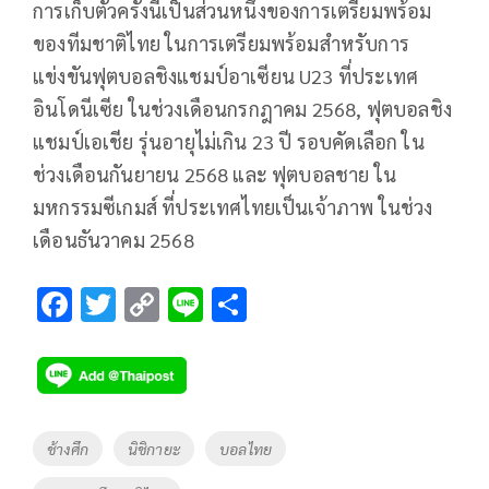
การเก็บตัวครั้งนี้เป็นส่วนหนึ่งของการเตรียมพร้อม
ของทีมชาติไทย ในการเตรียมพร้อมสำหรับการ
แข่งขันฟุตบอลชิงแชมป์อาเซียน U23 ที่ประเทศ
อินโดนีเซีย ในช่วงเดือนกรกฎาคม 2568, ฟุตบอลชิง
แชมป์เอเชีย รุ่นอายุไม่เกิน 23 ปี รอบคัดเลือก ใน
ช่วงเดือนกันยายน 2568 และ ฟุตบอลชาย ใน
มหกรรมซีเกมส์ ที่ประเทศไทยเป็นเจ้าภาพ ในช่วง
เดือนธันวาคม 2568
F
T
C
Li
S
ac
wi
o
n
h
e
tt
p
e
ar
b
er
y
e
o
Li
Tags
ช้างศึก
นิชิกายะ
บอลไทย
o
n