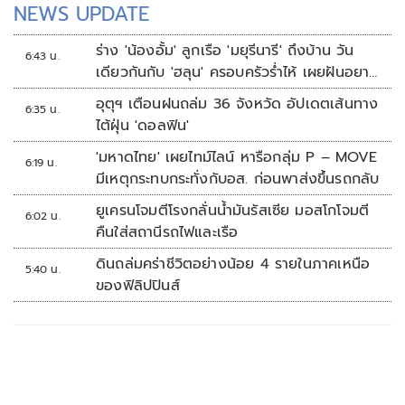
NEWS UPDATE
ร่าง 'น้องอั้ม' ลูกเรือ 'มยุรีนารี' ถึงบ้าน วัน
6:43 น.
เดียวกันกับ 'ฮลุน' ครอบครัวร่ำไห้ เผยฝันอยาก
เป็นทหารเรือ
อุตุฯ เตือนฝนถล่ม 36 จังหวัด อัปเดตเส้นทาง
6:35 น.
ไต้ฝุ่น 'ดอลฟิน'
'มหาดไทย' เผยไทม์ไลน์ หารือกลุ่ม P – MOVE
6:19 น.
มีเหตุกระทบกระทั่งกับอส. ก่อนพาส่งขึ้นรถกลับ
ยูเครนโจมตีโรงกลั่นน้ำมันรัสเซีย มอสโกโจมตี
6:02 น.
คืนใส่สถานีรถไฟและเรือ
ดินถล่มคร่าชีวิตอย่างน้อย 4 รายในภาคเหนือ
5:40 น.
ของฟิลิปปินส์