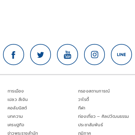
การเมือง
กรองสถานการณ์
เปลว สีเงิน
วาไรตี้
คอลัมนิสต์
กีฬา
บทความ
ท่องเที่ยว – ศิลปวัฒนธรรม
เศรษฐกิจ
ประชาสัมพันธ์
ข่าวพระราชสำนัก
ภูมิภาค