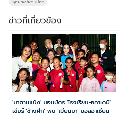
ฟุตบอลทีมชาติไทย
k
k
ข่าวที่เกี่ยวข้อง
'มาดามแป้ง' มอบบัตร 'โรงเรียน-อคาเดมี'
เชียร์ 'ช้างศึก' พบ 'เมียนมา' บอลอาเซียน