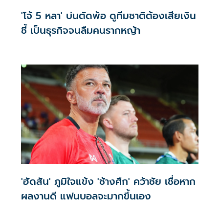
'โจ้ 5 หลา' บ่นตัดพ้อ ดูทีมชาติต้องเสียเงิน
ชี้ เป็นธุรกิจจนลืมคนรากหญ้า
'ฮัดสัน' ภูมิใจแข้ง 'ช้างศึก' คว้าชัย เชื่อหาก
ผลงานดี แฟนบอลจะมากขึ้นเอง