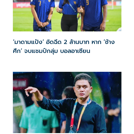
‘มาดามแป้ง‘ อัดฉีด 2 ล้านบาท หาก ‘ช้าง
ศึก‘ จบแชมป์กลุ่ม บอลอาเซียน