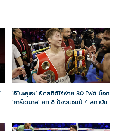
ฟ
'อิโนะอุเอะ' ยืดสถิติไร้พ่าย 30 ไฟต์ น็อก
'คาร์เดนาส' ยก 8 ป้องแชมป์ 4 สถาบัน