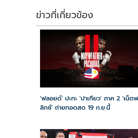
o
n
k
k
ข่าวที่เกี่ยวข้อง
'ฟลอยด์' ปะทะ 'ปาเกียว' ภาค 2 'เน็ต
ลิกซ์' ถ่ายทอดสด 19 ก.ย.นี้