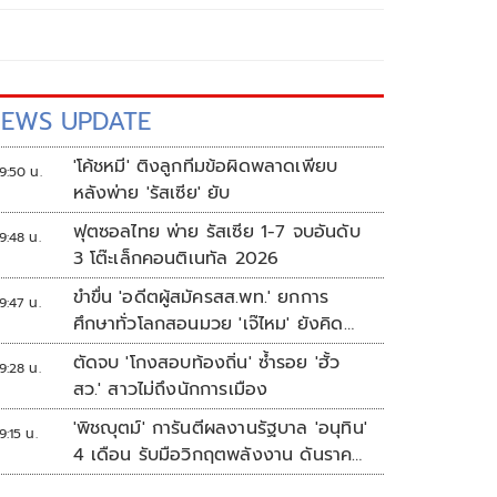
EWS UPDATE
'โค้ชหมี' ติงลูกทีมข้อผิดพลาดเพียบ
9:50 น.
หลังพ่าย 'รัสเซีย' ยับ
ฟุตซอลไทย พ่าย รัสเซีย 1-7 จบอันดับ
9:48 น.
3 โต๊ะเล็กคอนติเนทัล 2026
ขำขื่น 'อดีตผู้สมัครสส.พท.' ยกการ
9:47 น.
ศึกษาทั่วโลกสอนมวย 'เจ๊ไหม' ยังคิด
แบบระบบราชการเดิม
ตัดจบ 'โกงสอบท้องถิ่น' ซ้ำรอย 'ฮั้ว
9:28 น.
สว.' สาวไม่ถึงนักการเมือง
'พิชญุตม์' การันตีผลงานรัฐบาล 'อนุทิน'
9:15 น.
4 เดือน รับมือวิกฤตพลังงาน ดันราคา
ข้าว-ยาง-ปาล์ม พุ่งต่อเนื่อง พร้อมอัด