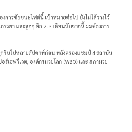
องการชัยชนะไฟต์นี้ เป้าหมายต่อไป ยังไม่ได้วางไว้
รรยา และลูกๆ อีก 2-3 เดือนนับจากนี้ ผมต้องการ
่งถูกริบไปหลายสัปดาห์ก่อน หลังครองแชมป์ 4 สถาบัน
ูเปอร์เฮฟวีเวต, องค์กรมวยโลก (WBO) และ สภามวย