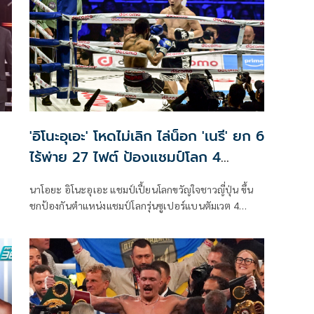
'อิโนะอุเอะ' โหดไม่เลิก ไล่น็อก 'เนรี' ยก 6
ไร้พ่าย 27 ไฟต์ ป้องแชมป์โลก 4
สถาบัน
นาโอยะ อิโนะอุเอะ แชมป์เปี้ยนโลกขวัญใจชาวญี่ปุ่น ขึ้น
ชกป้องกันตำแหน่งแชมป์โลกรุ่นซูเปอร์แบนตัมเวต 4
สถาบัน WBA, WBC, WBO, IBF กับ หลุยส์ เนรี นักชกชาว
เม็กซิกัน ณ โตเกียว โดม ประเทศญี่ปุ่น เมื่อวันที่ 6 พ.ค.ที่
ผ่านมา