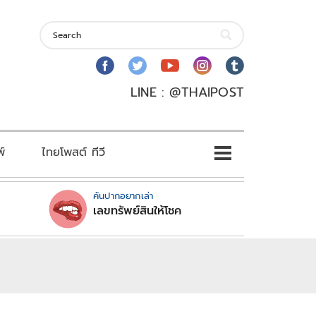
LINE : @THAIPOST
พ์
ไทยโพสต์ ทีวี
คันปากอยากเล่า
เลขทรัพย์สินให้โชค