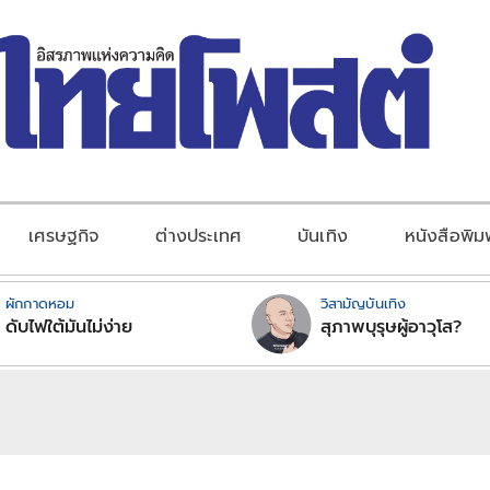
เศรษฐกิจ
ต่างประเทศ
บันเทิง
หนังสือพิม
ผักกาดหอม
วิสามัญบันเทิง
ดับไฟใต้มันไม่ง่าย
สุภาพบุรุษผู้อาวุโส?