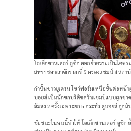
โอเล็กซานเดอร์ อูซิก ตอกย้ำความเป็นโคตรมว
สหราชอาณาจักร ยกที่ 5 ครองแชมป์ 4 สถาบันสม
กำปั้นชาวยูเครน โชว์ฟอร์มเหนือชั้นต่อหน้าผ
บอยส์ เป็นนักชกบริติชคว้าแชมป์แบบผูกขาดคน
ล้มลง 2 ครั้งเฉพาะยก 5 กระทั่ง ดูบอยส์ ถูกนับ
ชัยชนะในหนนี้ทำให้ โอเล็กซานเดอร์ อูซิก ย้