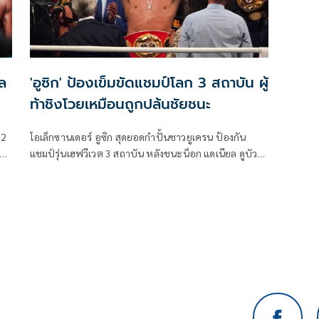
ิล
'อูซิก' ป้องเข็มขัดแชมป์โลก 3 สถาบัน ผู้
ท้าชิงโวยเหมือนถูกปล้นชัยชนะ
 2
โอเล็กซานเดอร์ อูซิก สุดยอดกำปั้นชาวยูเครน ป้องกัน
าะ
แชมป์รุ่นเฮฟวีเวต 3 สถาบัน หลังชนะน็อก แดเนียล ดูบัวส์
จาก สหราชอาณาจักร ด้วยการน็อกเอาท์ในยก 9 ที่เมืองว
รอคลอฟ ประเทศโปแลนด์ เมื่อวันเสาร์ที่ 26 สิงหาคมที่
)
ผ่านมา