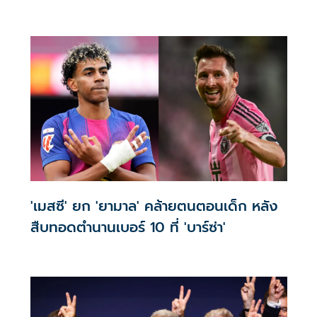
'เมสซี' ยก 'ยามาล' คล้ายตนตอนเด็ก หลัง
สืบทอดตำนานเบอร์ 10 ที่ 'บาร์ซ่า'