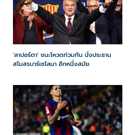
'ลาปอร์ตา' ชนะโหวตท่วมท้น นั่งประธาน
สโมสรบาร์เซโลนา อีกหนึ่งสมัย