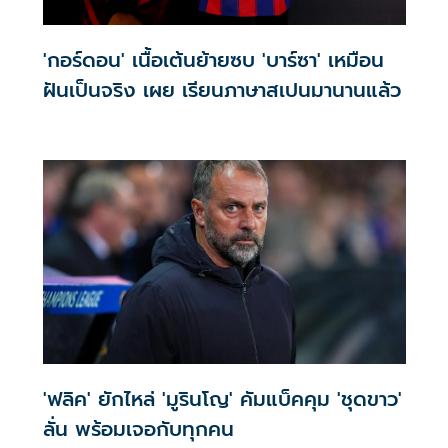
'กอร์ดอน' เนื้อเต้นย้ายซบ 'บาร์ซา' เหมือน
ฝันเป็นจริง เผย เรียนภาษาสเปนมานานแล้ว
'ฟลิค' ยักไหล่ 'มูรินโญ' คัมแบ็คคุม 'ชุดขาว'
ลั่น พร้อมเจอกับทุกคน