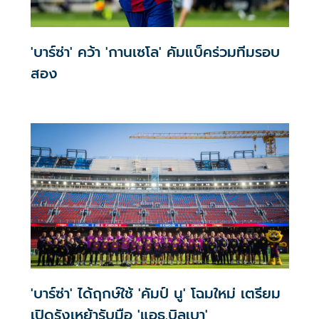
'บาร์ซ่า' คว้า 'กานเซโล' คัมแบ็คร่วมทีมรอบ
สอง
'บาร์ซ่า' ได้ฤกษ์ใช้ 'คัมป์ นู' โฉมใหม่ เตรียม
เปิดรังเหย้ารับมือ 'แอธ.บิลเบา'