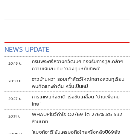
NEWS UPDATE
กรมพระศรีสวางควัฒนฯ ทรงรับการทูลเกล้าฯ
20:48 น.
ถวายเงินสมทบ 'กองทุนหทัยทิพย์'
ชาวบ้านผวา รอยเท้าสัตว์ใหญ่กลางสวนทุเรียน
20:39 น.
พบกัดแทะลำต้น หวั่นเป็นหมี
การเคหะแห่งชาติ เร่งขับเคลื่อน ‘บ้านเพื่อคน
20:27 น.
ไทย’
WHAUPโชว์กำไร Q2/69 โต 276%แตะ 532
20:14 น.
ล้านบาท
‘แบงก์ชาติ’ยันเศรษฐกิจไทยครึ่งหลังปี69ยัง