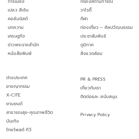
การเมือง
กรองสถานการณ์
เปลว สีเงิน
วาไรตี้
คอลัมนิสต์
กีฬา
บทความ
ท่องเที่ยว – ศิลปวัฒนธรรม
เศรษฐกิจ
ประชาสัมพันธ์
ข่าวพระราชสำนัก
ภูมิภาค
หนังสือพิมพ์
สิ่งแวดล้อม
ต่างประเทศ
PR & PRESS
อาชญากรรม
เกี่ยวกับเรา
X-CITE
ติดต่อและ สนับสนุน
ยานยนต์
สาธารณสุข-คุณภาพชีวิต
Privacy Policy
บันเทิง
ไทยโพสต์ ทีวี