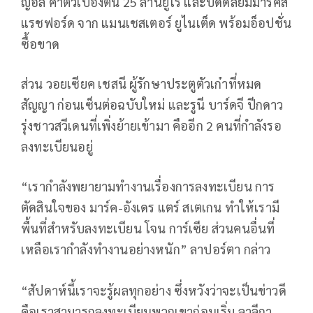
ญ่อล ค่าตัวเบื้องตัน 25 ล้านยูโร และปิดดีลยืมมาร์คัส
แรชฟอร์ด จาก แมนเชสเตอร์ ยูไนเต็ด พร้อมอ็อปชั่น
ซื้อขาด
ส่วน วอยเซียค เชสนี ผู้รักษาประตูตัวเก๋าที่หมด
สัญญา ก่อนเซ็นต่อฉบับใหม่ และรูนี บาร์ดจี ปีกดาว
รุ่งชาวสวีเดนที่เพิ่งย้ายเข้ามา คืออีก 2 คนที่กำลังรอ
ลงทะเบียนอยู่
“เรากำลังพยายามทำงานเรื่องการลงทะเบียน การ
ตัดสินใจของ มาร์ค-อังเดร แตร์ สเตเกน ทำให้เรามี
พื้นที่สำหรับลงทะเบียน โจน การ์เซีย ส่วนคนอื่นที่
เหลือเรากำลังทำงานอย่างหนัก” ลาปอร์ตา กล่าว
“สัปดาห์นี้เราจะรู้ผลทุกอย่าง ซึ่งหวังว่าจะเป็นข่าวดี
คือเราสามารถลงทะเบียนพวกเขาก่อนเริ่ม ลาลีกา