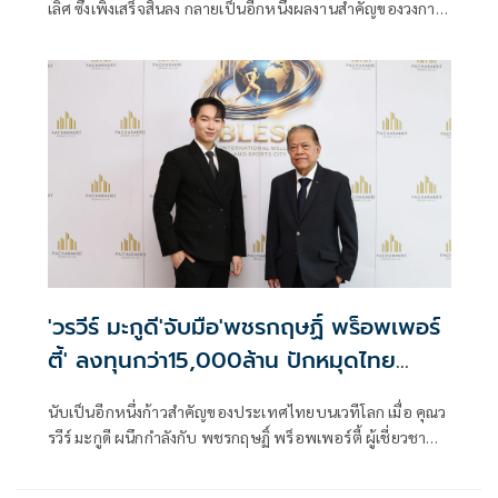
เลิศ ซึ่งเพิ่งเสร็จสิ้นลง กลายเป็นอีกหนึ่งผลงานสำคัญของวงการ
กีฬาไทย เมื่อ “เอฟวัน” เทพไชยา อุ่นหนู คว้าแชมป์มาครอ
'วรวีร์ มะกูดี'จับมือ'พชรกฤษฏิ์ พร็อพเพอร์
ตี้' ลงทุนกว่า15,000ล้าน ปักหมุดไทย
ศูนย์กลางกีฬาระดับโลก
นับเป็นอีกหนึ่งก้าวสำคัญของประเทศไทยบนเวทีโลก เมื่อ คุณว
รวีร์ มะกูดี ผนึกกำลังกับ พชรกฤษฏิ์ พร็อพเพอร์ตี้ ผู้เชี่ยวชาญ
ด้านที่ปรึกษาการเงินและสินเชื่ออสังหาริมทรัพย์ ประกาศเปิด
ตัวเมกะโปรเจกต์ระดับนานาชาติ “BLESS International