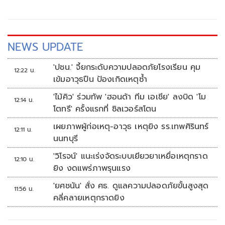
Wellness and Sports City” ด้วยเม็ดเงินลงทุนกว่า 15,000
ล้านบาท บนพื้นที่ศักยภาพประมาณ 300 ไร่ ในย่านหนองจอก
กรุงเทพมหานคร มุ่งพัฒนาให้เป็น Global Sports & Wellness
Destination แห่งใหม่ของโลก โดยได้ออกแบบให้เป็นระบบ
NEWS UPDATE
นิเวศที่ครบวงจร ประกอบด้วย กีฬา สุขภาพ ไลฟ์สไตล์ และ
อสังหาริมทรัพย์ระดับอัลตร้าลักชัวรีเข้าไว้ด้วยกันอย่างสมบูรณ์
'ปชน.' จี้ยกระดับความปลอดภัยโรงเรียน คุม
12:22 น.
โดยตั้งเป้าหมายยกระดับประเทศไทยให้ก้าวขึ้นเป็นจุดหมาย
เข้มอาวุธปืน ป้องเกิดเหตุซ้ำ
ปลายทางใหม่สำหรับนักกีฬาอาชีพ สโมสรฟุตบอลระดับโลก
'ไม้คิว' ร่วมทัพ 'ฮอนด้า ทีม เอเชีย' ลงบิด 'โม
นักท่องเที่ยวเชิงสุขภาพ นักลงทุน และผู้แสวงหาคุณภาพชีวิต
12:14 น.
โตทรี' ครั้งแรกที่ ซิลเวอร์สโตน
ระดับพรีเมียมจากทั่วโลก
เผยภาพผู้ก่อเหตุ-อาวุธ เหตุยิง รร.เทพศิรินทร์
12:11 น.
นนทบุรี
'วิโรจน์' แนะเร่งจัดระบบเยียวยาเหยื่อเหตุกราด
12:10 น.
ยิง งดแพร่ภาพรุนแรง
'ยศชนัน' สั่ง ศธ. ดูแลความปลอดภัยขั้นสูงสุด
11:56 น.
คลี่คลายเหตุกราดยิง