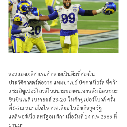
ลอสแองเจลิส แรมส์ กลายเป็นทีมที่สองใน
ประวัติศาสตร์ต่อจาก แทมปาเบย์ บัคคาเนียร์ส ที่คว้า
แชมป์ซูเปอร์โบวล์ในสนามของตนเองหลังเฉือนชนะ
ซินซินเนติ เบงกอลส์ 23-20
ในศึกซูเปอร์โบวล์ ครั้ง
ที่ 56 ณ สนามโซไฟ สเตเดียม ในอิงเกิลวูด รัฐ
แคลิฟอร์เนีย สหรัฐอเมริกา เมื่อวันที่ 14 ก.พ.2565 ที่
ผ่านมา