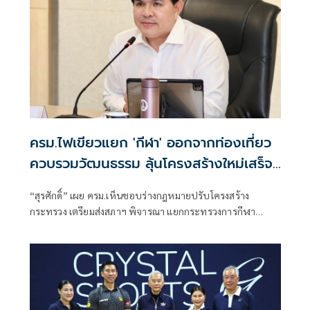
ครม.ไฟเขียวแยก 'กีฬา' ออกจากท่องเที่ยว
ควบรวมวัฒนธรรม ลุ้นโครงสร้างใหม่เสร็จ
ต้นปี 70
“สุรศักดิ์” เผย ครม.เห็นชอบร่างกฎหมายปรับโครงสร้าง
กระทรวง เตรียมส่งสภาฯ พิจารณา แยกกระทรวงการกีฬา
พร้อมปรับภารกิจ