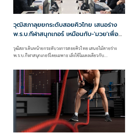
วุฒิสภาลุยยกระดับสอยคิวไทย เสนอร่าง
พ.ร.บ.กีฬาสนุกเกอร์ เหมือนกับ-'มวย'เพื่อ
คุ้มครองเยาวชน
วุฒิสภาเดินหน้ายกระดับวงการสอยคิวไทย เสนอไม้ตายร่าง
พ.ร.บ.กีฬาสนุกเกอร์โดยเฉพาะ เล็งใช้โมเดลเดียวกับ
"พ.ร.บ.กีฬามวย" เพื่อคุ้มครองเยาวชนให้ฝึกซ้อมได้ตั้งแต่อายุ
ยังน้อย พร้อมจี้มหาดไทยถอดสนุกเกอร์ออกจากบัญชีแนบท้าย
กฎหมายการพนัน ชี้ต้องเปลี่ยนภาพลักษณ์ให้ทันโลก