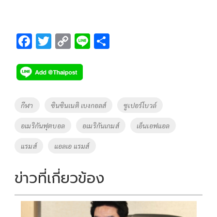
F
T
C
Li
S
ac
wi
o
n
h
e
tt
p
e
ar
b
er
y
e
o
Li
Tags
กีฬา
ซินซินเนติ เบงกอลส์
ซูเปอร์โบวล์
o
n
อเมริกันฟุตบอล
อเมริกันเกมส์
เอ็นเอฟแอล
k
k
แรมส์
แอลเอ แรมส์
ข่าวที่เกี่ยวข้อง