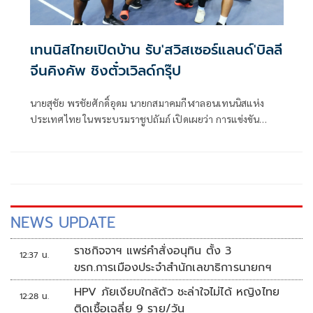
เทนนิสไทยเปิดบ้าน รับ'สวิสเซอร์แลนด์'บิลลี
จีนคิงคัพ ชิงตั๋วเวิลด์กรุ๊ป
นายสุชัย พรชัยศักดิ์อุดม นายกสมาคมกีฬาลอนเทนนิสแห่ง
ประเทศไทย ในพระบรมราชูปถัมภ์ เปิดเผยว่า การแข่งขัน
เทนนิสชิงแชมป์โลก ประเภททีมหญิง รายการ "2026 บิลลี จีน
คิง คัพ บาย เกนบริดจ์" เพลย์ออฟ เวิลด์กรุ๊ป ทีมชาติไทย พบ
กับ ทีมชาติสวิตเซอร์แลนด์ จะจัดขึ้นระหว่างวันที่ 21-22 พ.ย.นี้
ณ ศูนย์พัฒนากีฬาเทนนิสแห่งชาติ เมืองทองธานี จ.นนทบุรี
NEWS UPDATE
ราชกิจจาฯ แพร่คำสั่งอนุทิน ตั้ง 3
12:37 น.
ขรก.การเมืองประจำสำนักเลขาธิการนายกฯ
HPV ภัยเงียบใกล้ตัว ชะล่าใจไม่ได้ หญิงไทย
12:28 น.
ติดเชื้อเฉลี่ย 9 ราย/วัน