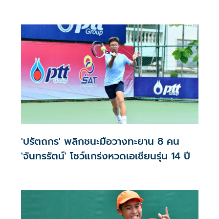
'ปรัตถกร' พลิกชนะมือวางทะยาน 8 คน
'จันทรรัตน์' โชว์แกร่งหวดเอเชียนรุ่น 14 ปี