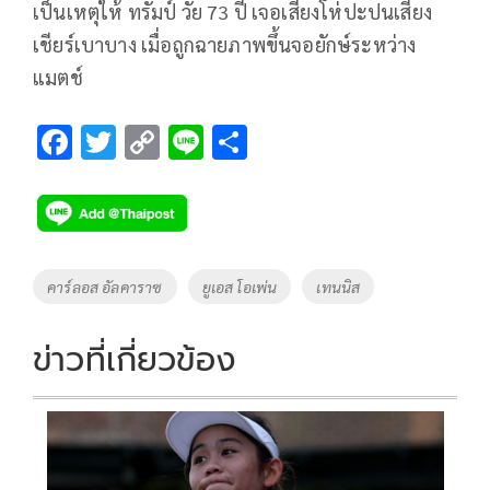
เป็นเหตุให้ ทรัมป์ วัย 73 ปี เจอเสียงโห่ปะปนเสียง
เชียร์เบาบาง เมื่อถูกฉายภาพขึ้นจอยักษ์ระหว่าง
แมตช์
F
T
C
Li
S
ac
wi
o
n
h
e
tt
p
e
ar
b
er
y
e
o
Li
Tags
คาร์ลอส อัลคาราซ
ยูเอส โอเพ่น
เทนนิส
o
n
k
k
ข่าวที่เกี่ยวข้อง