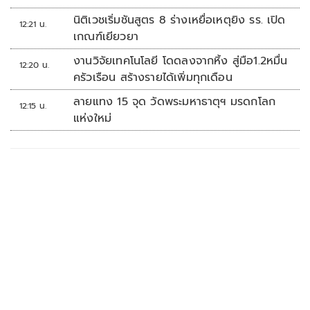
นิติเวชเริ่มชันสูตร 8 ร่างเหยื่อเหตุยิง รร. เปิด
12:21 น.
เกณฑ์เยียวยา
งานวิจัยเทคโนโลยี โดดลงจากหิ้ง สู่มือ1.2หมื่น
12:20 น.
ครัวเรือน สร้างรายได้เพิ่มทุกเดือน
ลายแทง 15 จุด วัดพระมหาธาตุฯ มรดกโลก
12:15 น.
แห่งใหม่