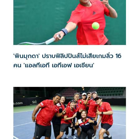
'พินมุกดา' ปราบฟิลิปปินส์ไม่เสียเกมลิ่ว 16
คน 'แอลทีเอที เอทีเอฟ เอเชียน'