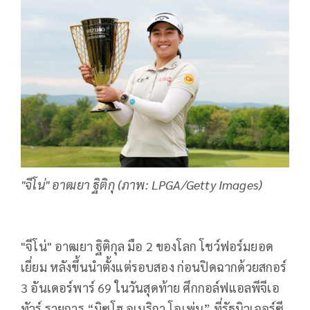
"จีโน่" อาฒยา ฐิติกุ (ภาพ: LPGA/Getty Images)
"จีโน่" อาฒยา ฐิติกุล มือ 2 ของโลก โชว์ฟอร์มยอด
เยี่ยม หลังขึ้นนำตั้งแต่รอบสอง ก่อนปิดฉากด้วยสกอร์
3 อันเดอร์พาร์ 69 ในวันสุดท้าย ศึกกอล์ฟแอลพีจีเอ
ทัวร์ รายการ “มิซูโฮ อเมริกา โอเพ่น” ที่รัฐนิวเจอร์ซี