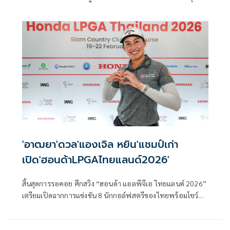
เป็นคนไทยรายที่ 3 ที่คว้าแชมป์
'อาฒยา'ดวล'แองเจิล หยิน'แชมป์เก่า
เปิด'ฮอนด้าLPGAไทยแลนด์2026'
สิ้นสุดการรอคอย ศึกสวิง “ฮอนด้า แอลพีจีเอ ไทยแลนด์ 2026”
เตรียมเปิดฉากการแข่งขัน 8 นักกอล์ฟสตรีของไทยพร้อมโชว์วง
สวิงระดับโลก นำโดย จีโน่-อาฒยา ฐิติกุล มือ 1 ของโลก ออก
รอบวันแรก 19 กุมภาพันธ์ ร่วมก๊วนเดียวกับ แองเจิล หยิน แชมป์