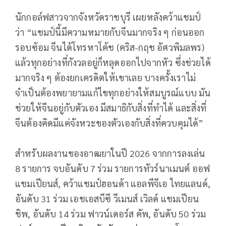
นักกอล์ฟสาวจากจังหวัดราชบุรี เผยหลังคว้าแชมป์
ว่า “แชมป์นี้มีความหมายกับจีนมากจริง ๆ ก่อนออก
รอบซ้อม จีนได้โทรหาโค้ช (คริส-กฤช อัศวพิมลพร)
แล้วทุกอย่างที่กังวลอยู่ก็หลุดออกไปจากหัว ซึ่งช่วยได้
มากจริง ๆ ต้องยกเครดิตให้เขาเลย บางครั้งเราไม่
จำเป็นต้องพยายามแก้ไขทุกอย่างให้สมบูรณ์แบบ มัน
ช่วยให้จีนอยู่กับตัวเอง มีสมาธิกับสิ่งที่ทำได้ และสิ่งที่
จีนต้องคิดมีแค่จังหวะของตัวเองกับสิ่งที่ควบคุมได้”
สำหรับผลงานของอาฒยาในปี 2026 จากการลงเล่น
8 รายการ จบอันดับ 7 ร่วม รายการทัวร์นาเมนต์ ออฟ
แชมเปียนส์, คว้าแชมป์ฮอนด้า แอลพีจีเอ ไทยแลนด์,
อันดับ 31 ร่วม เอชเอสบีซี วีเมนส์ เวิลด์ แชมเปียน
ชิพ, อันดับ 14 ร่วม ฟาวน์เดอร์ส คัพ, อันดับ 50 ร่วม