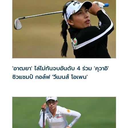
'อาฒยา' ไล่ไม่ทันจบอันดับ 4 ร่วม 'คุวาอิ'
ซิวแชมป์ กอล์ฟ 'วีเมนส์ โอเพน'