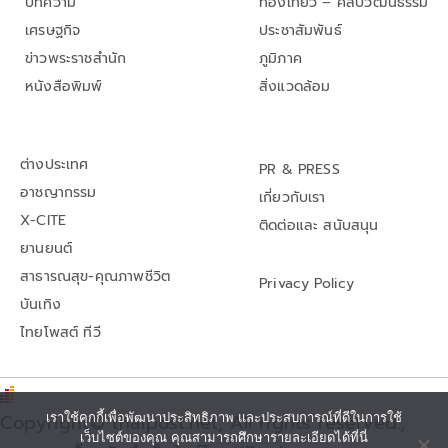
บทความ
ท่องเที่ยว – ศิลปวัฒนธรรม
เศรษฐกิจ
ประชาสัมพันธ์
ข่าวพระราชสำนัก
ภูมิภาค
หนังสือพิมพ์
สิ่งแวดล้อม
ต่างประเทศ
PR & PRESS
อาชญากรรม
เกี่ยวกับเรา
X-CITE
ติดต่อและ สนับสนุน
ยานยนต์
สาธารณสุข-คุณภาพชีวิต
Privacy Policy
บันเทิง
ไทยโพสต์ ทีวี
เราใช้คุกกี้เพื่อพัฒนาประสิทธิภาพ และประสบการณ์ที่ดีในการใช้
Copyright© thaipost.net, All rights reserved.,
เว็บไซต์ของคุณ คุณสามารถศึกษารายละเอียดได้ที่นี่