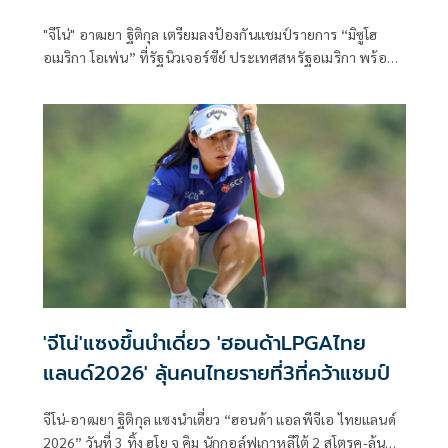
กว่า105.7ล้าน
"จีโน่" อาฒยา ฐิติกุล เตรียมลงป้องกันแชมป์รายการ “มิซูโฮ
อเมริกา โอเพ่น” ที่รัฐนิวเจอร์ซีย์ ประเทศสหรัฐอเมริกา พร้อม
ด้วย 7 นักกอล์ฟสาวไทย "แพตตี้" ปภังกร ธวัชธนกิจ, "เม" เอรียา
จุฑานุกาล, "เมียว" ปาจรีย์ อนันต์นฤการ, "พราว" ชเนตตี วรรณ
แสน, "เปียโน" อาภิชญา ยุบล, จัสมิน สุวัณณะปุระ และ "โม" โมรี
ยา จุฑานุกาล ร่วมประชันกับโปรสาวระดับโลก ชิงเงินรางวัลรวม
กว่า 105.7 ล้านบาท
'จีโน่'แซงขึ้นนำเดี่ยว 'ฮอนด้าLPGAไทย
แลนด์2026' ลุ้นคนไทยรายที่3ที่คว้าแชมป์
จีโน่-อาฒยา ฐิติกุล แซงนำเดี่ยว “ฮอนด้า แอลพีจีเอ ไทยแลนด์
2026” วันที่ 3 ทิ้ง ฮโย จู คิม นักกอล์ฟเกาหลีใต้ 2 สโตรค-ลุ้น