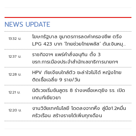
ฮอนด้า แอลพีจีเอ ไทยแลนด์ 2025 มือ 13 ของโลก จาก
สหรัฐอเมริกา และ อากิเอะ อิวาอิ มืออันดับ 19 ของโลกจาก
ญี่ปุ่น
NEWS UPDATE
โฆษกรัฐบาล ชูมาตรการลดค่าครองชีพ ตรึง
13:32 น.
LPG 423 บาท ‘ไทยช่วยไทยพลัส’ ดันเงินหมุน
แสนล้าน
ราชกิจจาฯ แพร่คำสั่งอนุทิน ตั้ง 3
12:37 น.
ขรก.การเมืองประจำสำนักเลขาธิการนายกฯ
HPV ภัยเงียบใกล้ตัว ชะล่าใจไม่ได้ หญิงไทย
12:28 น.
ติดเชื้อเฉลี่ย 9 ราย/วัน
นิติเวชเริ่มชันสูตร 8 ร่างเหยื่อเหตุยิง รร. เปิด
12:21 น.
เกณฑ์เยียวยา
งานวิจัยเทคโนโลยี โดดลงจากหิ้ง สู่มือ1.2หมื่น
12:20 น.
ครัวเรือน สร้างรายได้เพิ่มทุกเดือน