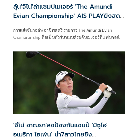
ลุ้น'จีโน่'ล่าแชมป์เมเจอร์ 'The Amundi
Evian Championship' AIS PLAYยิงสด
จากฝรั่งเศส
การแข่งขันกอล์ฟอาชีพสตรี รายการ The Amundi Evian
Championship ถือเป็นทัวร์นาเมนต์ระดับเมเจอร์ที่แฟนกอล์ฟ
ทั่วโลกต่างจับตามอง และเป็นรายการที่รวบรวมนักกอล์ฟระดับ
แถวหน้ามาร่วมแข่งขันเพื่อชิงแชมป์อันทรงเกียรติ โดยในสุด
สัปดาห์นี้นำทัพโดยโปรสาวมือหนึ่งของโลกคนปัจจุบันอย่าง
เนลลี่ คอร์ดา ที่พร้อมลงโชว์วงสวิงเพื่อล่าแชมป์ในรายการนี้
'จีโน่ อาฒยา'ลงป้องกันแชมป์ 'มิซูโฮ
อเมริกา โอเพ่น' นำ7สาวไทยชิง