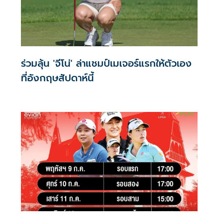
ร่วมลุ้น 'จีโน่' ล่าแชมป์เมเจอร์แรกให้ตัวเอง
ที่อังกฤษสัปดาห์นี้