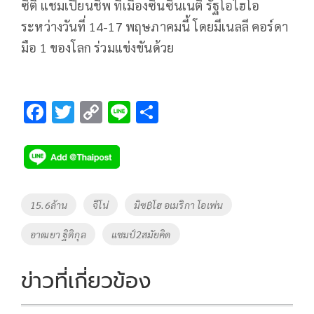
ซิตี แชมเปียนชิพ ที่เมืองซินซินเนติ รัฐโอไฮโอ
ระหว่างวันที่ 14-17 พฤษภาคมนี้ โดยมีเนลลี คอร์ดา
มือ 1 ของโลก ร่วมแข่งขันด้วย
F
T
C
Li
S
ac
wi
o
n
h
e
tt
p
e
ar
b
er
y
e
o
Li
Tags
15.6ล้าน
จีโน่
มิซ฿โฮ อเมริกา โอเพ่น
o
n
อาฒยา ฐิติกุล
แชมป์2สมัยคิด
k
k
ข่าวที่เกี่ยวข้อง