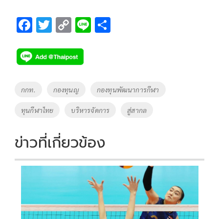
F
T
C
Li
S
ac
wi
o
n
h
e
tt
p
e
ar
b
er
y
e
o
Li
Tags
กกท.
กองทุนญ
กองทุนพัฒนาการกีฬา
o
n
ทุนกีฬาไทย
บริหารจัดการ
สู่สากล
k
k
ข่าวที่เกี่ยวข้อง