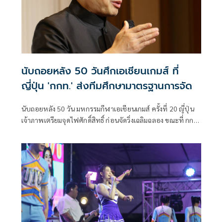
นับถอยหลัง 50 วันศึกเอเชียนเกมส์ ที่
ญี่ปุ่น 'กกท.' ส่งทีมศึกษามาตรฐานการจัด
นับถอยหลัง 50 วัน มหกรรมกีฬาเอเชียนเกมส์ ครั้งที่ 20 ญี่ปุ่น
เจ้าภาพเตรียมจุดไฟศักดิ์สิทธิ์ ก่อนจัดวิ่งเฉลิมฉลอง ขณะที่ กกท.
เตรียมส่งทีมงานไปศึกษาและเก็บข้อมูลระบบการจัดการแข่งขัน
เพื่อนำมาใช้ประโยชน์ในอนาคต ส่วนช่อง T SPORTS 7 ผนึก
พันธมิตร ถ่ายทอดสดให้แฟนกีฬาชาวไทยได้ชมและเชียร์เต็ม
อิ่มจุใจ