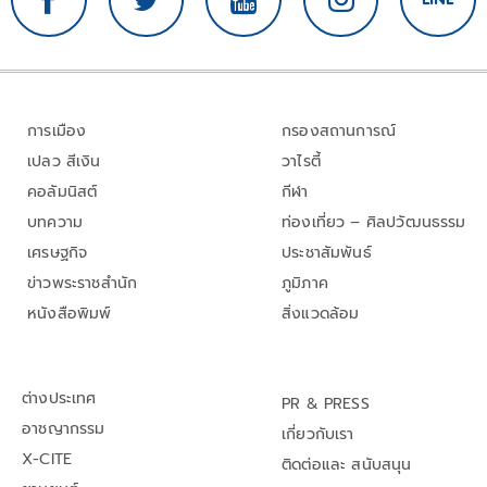
การเมือง
กรองสถานการณ์
เปลว สีเงิน
วาไรตี้
คอลัมนิสต์
กีฬา
บทความ
ท่องเที่ยว – ศิลปวัฒนธรรม
เศรษฐกิจ
ประชาสัมพันธ์
ข่าวพระราชสำนัก
ภูมิภาค
หนังสือพิมพ์
สิ่งแวดล้อม
ต่างประเทศ
PR & PRESS
อาชญากรรม
เกี่ยวกับเรา
X-CITE
ติดต่อและ สนับสนุน