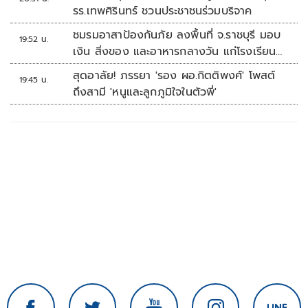
รร.เทพศิรินทร์ ชวนประชาชนร่วมบริจาค
ชมรมอาสาป้องกันภัย ลงพื้นที่ จ.ราชบุรี มอบ
19:52 น.
เงิน สิ่งของ และอาหารกลางวัน แก่โรงเรียน
บ้านหนองน้ำใส
สุดอาลัย! ภรรยา 'รอง ผอ.กิตติพงศ์' โพสต์
19:45 น.
ถึงสามี 'หนูและลูกภูมิใจในตัวพี่'