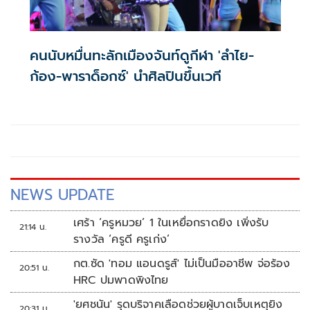
คนนับหมื่นทะลักเมืองจันท์ดูกีฬา 'ลำไย-
ก้อง-พาราด็อกซ์' นำศิลปินขึ้นเวที
NEWS UPDATE
เศร้า ‘ครูหมวย’ 1 ในเหยื่อกราดยิง เพิ่งรับ
21:14 น.
รางวัล ‘ครูดี ครูเก่ง’
กต.ซัด 'ทอม แอนดรูส์' ไม่เป็นมืออาชีพ จ่อร้อง
20:51 น.
HRC ปมพาดพิงไทย
'ยศชนัน' รุดบริจาคเลือดช่วยผู้บาดเจ็บเหตุยิง
20:31 น.