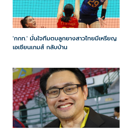
'กกท.' มั่นใจทีมตบลูกยางสาวไทยมีเหรียญ
เอเชียนเกมส์ กลับบ้าน