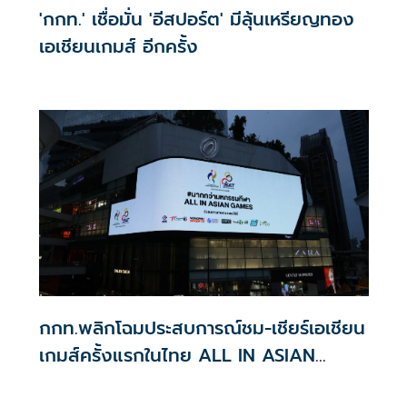
'กกท.' เชื่อมั่น 'อีสปอร์ต' มีลุ้นเหรียญทอง
เอเชียนเกมส์ อีกครั้ง
กกท.พลิกโฉมประสบการณ์ชม-เชียร์เอเชียน
เกมส์ครั้งแรกในไทย ALL IN ASIAN
GAMES