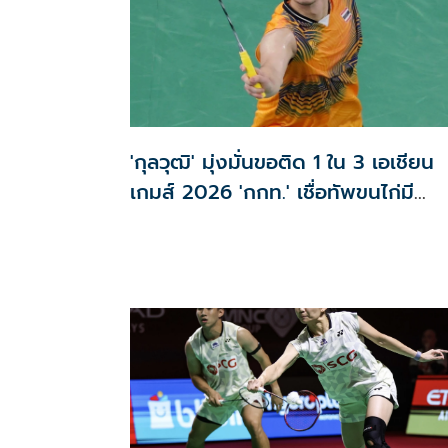
'กุลวุฒิ' มุ่งมั่นขอติด 1 ใน 3 เอเชียน
เกมส์ 2026 'กกท.' เชื่อทัพขนไก่มี
เหรียญแน่