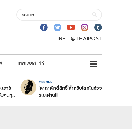
LINE : @THAIPOST
พ์
ไทยโพสต์ ทีวี
ทรรศนะ
ะเสาร์
'คาถาศักดิ์สิทธิ์'สำหรับโลกในช่วง
ับคนทุก
ระยะผ่าน!!!