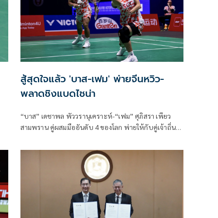
สู้สุดใจแล้ว 'บาส-เฟม' พ่ายจีนหวิว-
พลาดชิงแบดไชน่า
“บาส” เดชาพล พัววรานุเคราะห์-“เฟม” ศุภิสรา เพียว
สามพราน คู่ผสมมืออันดับ 4 ของโลก พ่ายให้กับคู่เจ้าถิ่น
ไปอย่างหวุดหวิดทั้งสองเกมในศึกแบดมินตันรายการ “วิค
เตอร์ ไชน่า โอ