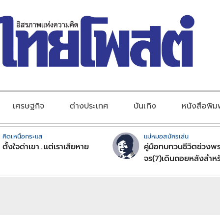
เศรษฐกิจ
ต่างประเทศ
บันเทิง
หนังสือพิม
คิดเหนือกระแส
แม่หมอสมัครเล่น
ตั้งใจด่าเขา...แต่เราเสียหาย
คู่มือทบทวนชีวิตช่วงพร
จร(7)เดินถอยหลังสำหร
ลัคนาราศีตอนที่2