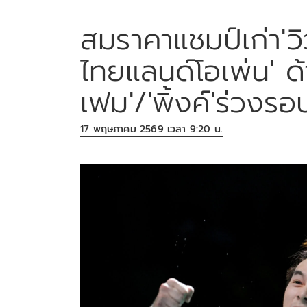
สมราคาแชมป์เก่า'วิ
ไทยแลนด์โอเพ่น' ด
เฟม'/'พิ้งค์'ร่วงร
17 พฤษภาคม 2569 เวลา 9:20 น.