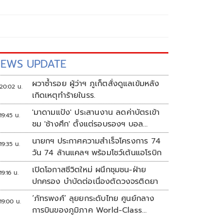
EWS UPDATE
ผวาซ้ำรอย ผู้ว่าฯ ภูเก็ตสั่งดูแลเข้มหลัง
20:02 น.
เกิดเหตุทำร้ายในรร.
'มาดามแป้ง' ประสานงาน ลดค่าบัตรเข้า
19:45 น.
ชม 'ช้างศึก' ตั้งแต่รอบรองฯ บอล
อาเซียน
นายกฯ ประกาศความสำเร็จโครงการ 74
19:35 น.
วัน 74 ล้านแคลฯ พร้อมโชว์เต้นแอโรบิก
เปิดโอกาสชีวิตใหม่ ผนึกชุมชน-ฝ่าย
19:16 น.
ปกครอง บำบัดต่อเนื่องตัดวงจรติดยา
‘ภัทรพงศ์’ ลุยยกระดับไทย ศูนย์กลาง
19:00 น.
การบินของภูมิภาค World-Class