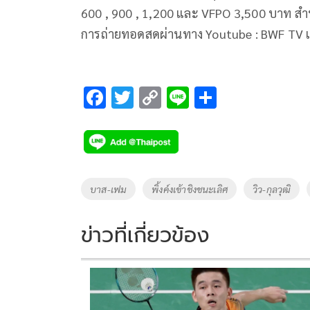
600 , 900 , 1,200 และ VFPO 3,500 บาท สำหร
การถ่ายทอดสดผ่านทาง Youtube : BWF TV แล
F
T
C
Li
S
ac
wi
o
n
h
e
tt
p
e
ar
b
er
y
e
o
Li
Tags
บาส-เฟม
พิ้งค์งเข้าชิงชนะเลิศ
วิว-กุลวุฒิ
o
n
k
k
ข่าวที่เกี่ยวข้อง