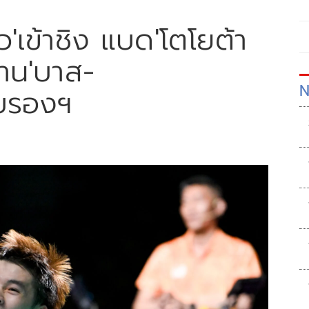
ว'เข้าชิง แบด'โตโยต้า
้าน'บาส-
N
อบรองฯ