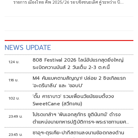
รายการ เมืองไทย คัพ 2025/26 รอบชิงชนะเลิศ คู่ระหว่าง บีจี
ปทุม ยูไนเต็ด พบ การท่าเรือ เอฟซี ภายในงานแถลงข่าวได้รับ
เกียรติจาก วลาดิเมียร์ วูโยวิช หัวหน้าผู้ฝึกสอน และ พาตริก กุส
ตาฟส์สัน นักกีฬา จากสโมสรบีจี ปทุม ยูไนเต็ด, สระราวุฒิ ตรี
พันธ์ หัวหน้าผู้ฝึกสอน และ พีรดนย์ ฉ่ำรัศมี นักกีฬาจากสโมสร
การท่าเรือ เอฟซี ร่วมแถลงความพร้อมก่อนเกมในครั้งนี้
NEWS UPDATE
808 Festival 2026 ไลน์อัปแรกสุดยิ่งใหญ่
1:24 น.
ระเบิดความมันส์ 2 วันเต็ม 2-3 ต.ค.นี้
M4 คัมแบคตามสัญญา! ปล่อย 2 ซิงเกิลแรก
1:16 น.
'อะดรีนาลีน' และ 'ชอบU'
'ดั๊ม คาราบาว' รวมเพื่อนวัยมัธยมตั้งวง
1:02 น.
SweetCane (สวีทเคน)
โปรดเกล้าฯ 'พันเอกสุภัทร ชูตินันทน์' ดำรง
23:49 น.
ตำแหน่งนายทหารปฏิบัติการฯ-พระราชทานยศ
'พลตรี'
ซาอุฯ-ตุรเคีย-ปากีสถานลงนามข้อตกลงด้าน
23:45 น.