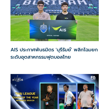
AIS ประกาศพันธมิตร 'บุรีรัมย์' พลิกโฉมยก
ระดับอุตสาหกรรมฟุตบอลไทย