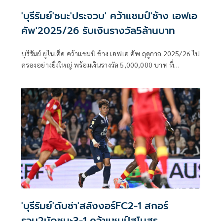
'บุรีรัมย์'ชนะ'ประจวบ' คว้าแชมป์'ช้าง เอฟเอ
คัพ'2025/26 รับเงินรางวัล5ล้านบาท
บุรีรัมย์ ยูไนเต็ด คว้าแชมป์ ช้าง เอฟเอ คัพ ฤดูกาล 2025/26 ไป
ครองอย่างยิ่งใหญ่ พร้อมเงินรางวัล 5,000,000 บาท ที่
ธรรมศาสตร์ สเตเดียม เมื่อวันที่ 31 พฤษภาคม 2569
'บุรีรัมย์'ดับซ่า'สลังงอร์FC2-1 สกอร์
รวม2นัดชนะ3-1 คว้าแชมป์สโมสร