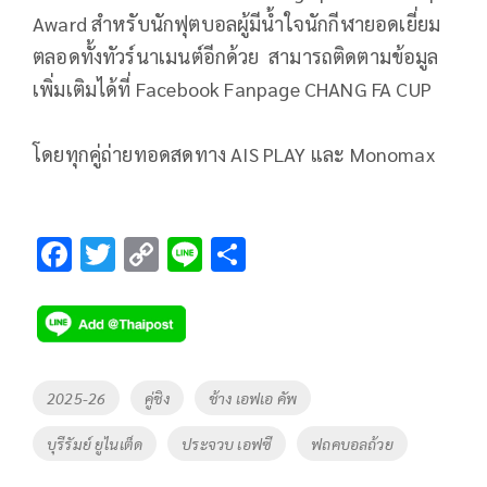
Award สำหรับนักฟุตบอลผู้มีน้ำใจนักกี
ฬายอดเยี่ยม
ตลอดทั้งทัวร์
นาเมนต์อีกด้วย สามารถติดตามข้อมูล
เพิ่มเติ
มได้ที่ Facebook Fanpage CHANG FA CUP
โดยทุกคู่ถ่ายทอดสดทาง AIS PLAY และ Monomax
F
T
C
Li
S
ac
wi
o
n
h
e
tt
p
e
ar
b
er
y
e
o
Li
Tags
2025-26
คู่ชิง
ช้าง เอฟเอ คัพ
o
n
บุรีรัมย์ ยูไนเต็ด
ประจวบ เอฟซี
ฟถคบอลถ้วย
k
k