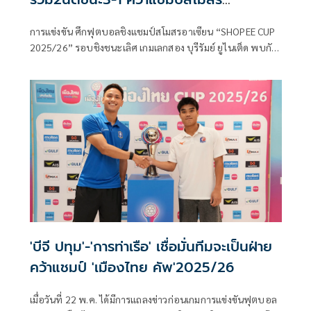
อาเซียน2ปีติด
การแข่งขัน ศึกฟุตบอลชิงแชมป์สโมสรอาเซียน “SHOPEE CUP
2025/26” รอบชิงชนะเลิศ เกมเลกสอง บุรีรัมย์ ยูไนเต็ด พบกับ
สลังงอร์ เอฟซี
'บีจี ปทุม'-'การท่าเรือ' เชื่อมั่นทีมจะเป็นฝ่าย
คว้าแชมป์ 'เมืองไทย คัพ'2025/26
เมื่อวันที่ 22 พ.ค. ได้มีการแถลงข่าวก่อนเกมการแข่งขันฟุตบอล