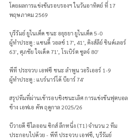
โดยผลการแข่งขันรอบรองฯ ในวันอาทิตย์ ที่ 17
พฤษภาคม 2569
บุรีรัมย์ ยูไนเต็ด ชนะ อยุธยา ยูไนเต็ด 5-0
ผู้ทำประตู : แซนดี้ วอลช์ 17', 41', คิงส์ลีย์ ชินด์เลอร์
63', ศุภชัย ใจเด็ด 71', โรเบิร์ต ซูลจ์ 80'
พีที ประจวบ เอฟซี ชนะ ลำพูน วอริเออร์ 1-9
ผู้ทำประตู : แบร์นาร์โด้ บียาร์ 74'
สรุปทีมที่ผ่านเข้ารอบชิงชนะเลิ
ศ การแข่งขันฟุตบอล
ช้าง เอฟเอ คัพ ฤดูกาล 2025/26
บีวายดี ซีไลออน ซิกส์ ลีกหนึ่ง (T1) จำนวน 2 ทีม
ประกอบไปด้วย - พีที ประจวบ เอฟซี, บุรีรัมย์