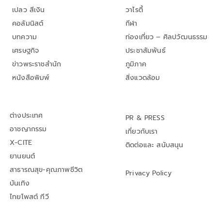
เปลว สีเงิน
วาไรตี้
คอลัมนิสต์
กีฬา
บทความ
ท่องเที่ยว – ศิลปวัฒนธรรม
เศรษฐกิจ
ประชาสัมพันธ์
ข่าวพระราชสำนัก
ภูมิภาค
หนังสือพิมพ์
สิ่งแวดล้อม
ต่างประเทศ
PR & PRESS
อาชญากรรม
เกี่ยวกับเรา
X-CITE
ติดต่อและ สนับสนุน
ยานยนต์
สาธารณสุข-คุณภาพชีวิต
Privacy Policy
บันเทิง
ไทยโพสต์ ทีวี