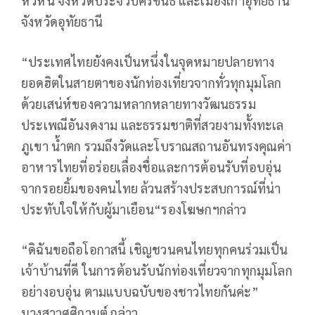
หัวหิน จังหวัดประจวบคีรีขันธ์ และเมืองเก่าอุทัยธานี
จังหวัดอุทัยธานี
“ประเทศไทยยังคงเป็นหนึ่งในจุดหมายปลายทาง
ยอดฮิตในสายตาของนักท่องเที่ยวจากทั่วทุกมุมโลก
ด้วยเสน่ห์ของความหลากหลายทางวัฒนธรรม
ประเพณีอันงดงาม และธรรมชาติที่สวยงามทั้งทะเล
ภูเขา น้ำตก รวมถึงวัดและโบราณสถานอันทรงคุณค่า
อาหารไทยที่อร่อยเลื่องชื่อและการต้อนรับที่อบอุ่น
จากรอยยิ้มของคนไทย ล้วนสร้างประสบการณ์ที่น่า
ประทับใจให้กับผู้มาเยือน“รองโฆษกฯกล่าว
“ดิฉันขอถือโอกาสนี้ เชิญชวนคนไทยทุกคนร่วมเป็น
เจ้าบ้านที่ดี ในการต้อนรับนักท่องเที่ยวจากทุกมุมโลก
อย่างอบอุ่น ตามแบบฉบับของชาวไทยกันค่ะ”
นางสาวศศิกานต์ กล่าว