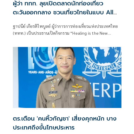
ผู้ว่า ททท. ลุยเปิดตลาดนักท่องเที่ยว
ตะวันออกกลาง ชวนเที่ยวไทยในแบบ All
Year Round
ฐาปนีย์ เกียรติไพบูลย์ ผู้ว่าการการท่องเที่ยวแห่งประเทศไทย
(ททท.) เป็นประธานเปิดกิจกรรม “Healing is the New
Luxury” Media Launch ณ CÉ LA VI Dubai นครดูไบ สหรัฐ
อาหรับเอมิเรตส์ เมื่อวันที่ 8 กรกฎาคมที่ผ่านมา โดยมีนายชาครี
ย์นรทิพย์ เสวิกุล กงสุลใหญ่ เมืองดูไบ สหรัฐอาหรับเอมิเรตส์
เพื่อสื่อสารภาพลักษณ์ประเทศไทยในฐานะจุดหมายปลายทาง
คุณภาพที่ตอบโจทย์การเดินทางยุคใหม่
ตร.เตือน 'คนหิ้วกัญชา' เสี่ยงคุกหนัก บาง
ประเทศถึงขั้นโทษประหาร