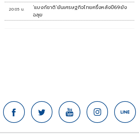
‘แบงก์ชาติ’ยันเศรษฐกิจไทยครึ่งหลังปี69ยัง
20:05 น.
ฉลุย