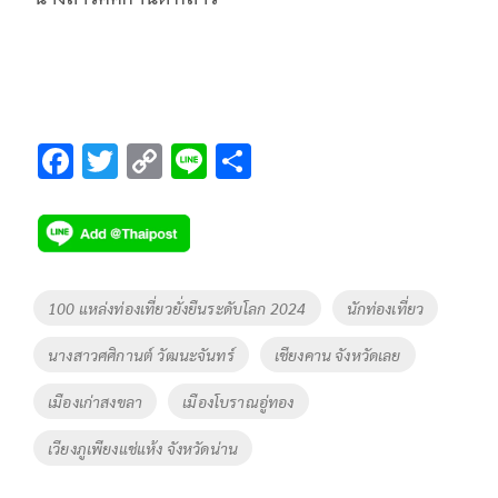
F
T
C
Li
S
ac
wi
o
n
h
e
tt
p
e
ar
b
er
y
e
o
Li
Tags
100 แหล่งท่องเที่ยวยั่งยืนระดับโลก 2024
นักท่องเที่ยว
o
n
นางสาวศศิกานต์ วัฒนะจันทร์
เชียงคาน จังหวัดเลย
k
k
เมืองเก่าสงขลา
เมืองโบราณอู่ทอง
เวียงภูเพียงแช่แห้ง จังหวัดน่าน