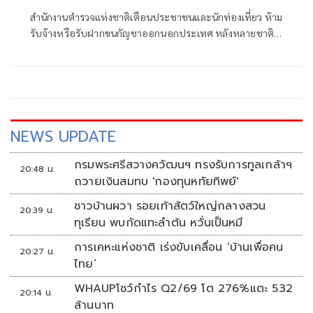
สำนักงานตำรวจแห่งชาติเตือนประชาชนและนักท่องเที่ยว ห้าม
รับจ้างหรือรับฝากขนกัญชาออกนอกประเทศ หลังหลายชาติ
ยึดกัญชาจากไทยได้จำนวนมาก พร้อมแน
NEWS UPDATE
กรมพระศรีสวางควัฒนฯ ทรงรับการทูลเกล้าฯ
20:48 น.
ถวายเงินสมทบ 'กองทุนหทัยทิพย์'
ชาวบ้านผวา รอยเท้าสัตว์ใหญ่กลางสวน
20:39 น.
ทุเรียน พบกัดแทะลำต้น หวั่นเป็นหมี
การเคหะแห่งชาติ เร่งขับเคลื่อน ‘บ้านเพื่อคน
20:27 น.
ไทย’
WHAUPโชว์กำไร Q2/69 โต 276%แตะ 532
20:14 น.
ล้านบาท