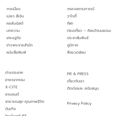
การเมือง
กรองสถานการณ์
เปลว สีเงิน
วาไรตี้
คอลัมนิสต์
กีฬา
บทความ
ท่องเที่ยว – ศิลปวัฒนธรรม
เศรษฐกิจ
ประชาสัมพันธ์
ข่าวพระราชสำนัก
ภูมิภาค
หนังสือพิมพ์
สิ่งแวดล้อม
ต่างประเทศ
PR & PRESS
อาชญากรรม
เกี่ยวกับเรา
X-CITE
ติดต่อและ สนับสนุน
ยานยนต์
สาธารณสุข-คุณภาพชีวิต
Privacy Policy
บันเทิง