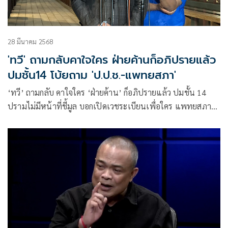
28 มีนาคม 2568
'ทวี' ถามกลับคาใจใคร ฝ่ายค้านก็อภิปรายแล้ว
ปมชั้น14 โบ้ยถาม 'ป.ป.ช.-แพทยสภา'
‘ทวี’ ถามกลับ คาใจใคร ‘ฝ่ายค้าน’ ก็อภิปรายแล้ว ปมชั้น 14
ปรามไม่มีหน้าที่ชี้มูล บอกเปิดเวชระเบียนเพื่อใคร แพทยสภาก็
เอาไปแล้ว โบ้ยถาม ‘ป.ป.ช.-แพทยสภา’ เอง ตีกรรเชียงบอกไม่
เคยได้ยิน ‘ยิ่งลักษณ์’ จะกลับไทย