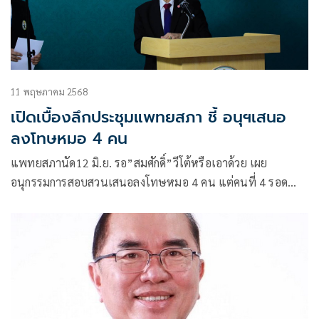
11 พฤษภาคม 2568
เปิดเบื้องลึกประชุมแพทยสภา ชี้ อนุฯเสนอ
ลงโทษหมอ 4 คน
แพทยสภานัด12 มิ.ย. รอ”สมศักดิ์”วีโต้หรือเอาด้วย เผย
อนุกรรมการสอบสวนเสนอลงโทษหมอ 4 คน แต่คนที่ 4 รอด
หลังปิดห้องถกสามชั่วโมง สุดท้าย เอาผิด3 คน