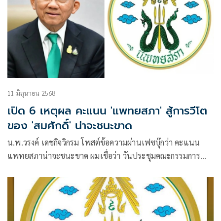
11 มิถุนายน 2568
เปิด 6 เหตุผล คะแนน 'แพทยสภา' สู้การวีโต
ของ 'สมศักดิ์' น่าจะชนะขาด
น.พ.วรงค์ เดชกิจวิกรม โพสต์ข้อความผ่านเฟซบุ๊กว่า คะแนน
แพทยสภาน่าจะชนะขาด ผมเชื่อว่า วันประชุมคณะกรรมการ
แพทยสภา ที่จะลงมติ สู้การวีโต้ของนายสมศักดิ์ น่าจะได้คะแนน
เสียงท่วมท้น