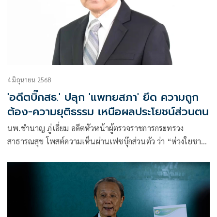
4 มิถุนายน 2568
'อดีตบิ๊กสธ.' ปลุก 'แพทยสภา' ยึด ความถูก
ต้อง-ความยุติธรรม เหนือผลประโยชน์ส่วนตน
นพ.ชำนาญ ภู่เอี่ยม อดีตหัวหน้าผู้ตรวจราชการกระทรวง
สาธารณสุข โพสต์ความเห็นผ่านเฟซบุ๊กส่วนตัว ว่า “ห่วงใยชาติ
ไม่น้อยไปกว่าการตัดสินใจของกรรมการแพทยสภา“