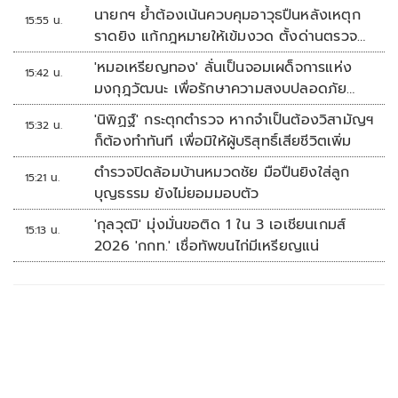
นายกฯ ย้ำต้องเน้นควบคุมอาวุธปืนหลังเหตุก
15:55 น.
ราดยิง แก้กฎหมายให้เข้มงวด ตั้งด่านตรวจ
เพิ่ม
'หมอเหรียญทอง' ลั่นเป็นจอมเผด็จการแห่ง
15:42 น.
มงกุฎวัฒนะ เพื่อรักษาความสงบปลอดภัย
ภายในรพ.
'นิพิฏฐ์' กระตุกตำรวจ หากจำเป็นต้องวิสามัญฯ
15:32 น.
ก็ต้องทำทันที เพื่อมิให้ผู้บริสุทธิ์เสียชีวิตเพิ่ม
ตำรวจปิดล้อมบ้านหมวดชัย มือปืนยิงใส่ลูก
15:21 น.
บุญธรรม ยังไม่ยอมมอบตัว
'กุลวุฒิ' มุ่งมั่นขอติด 1 ใน 3 เอเชียนเกมส์
15:13 น.
2026 'กกท.' เชื่อทัพขนไก่มีเหรียญแน่