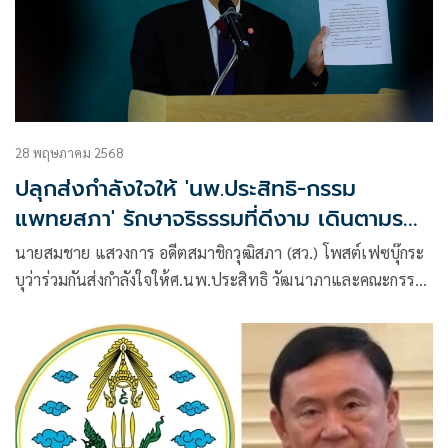
28 พฤษภาคม 2568
ปลุกส่งกำลังใจให้ 'นพ.ประสิทธิ-กรรม
แพทยสภา' รักษาจริธรรมที่ดีงาม เดินตามรอย
'พระบิดา'
นายสมชาย แสวงการ อดีตสมาชิกวุฒิสภา (สว.) โพสต์เฟซบุ๊กระ
บุว่าร่วมกันส่งกำลังใจให้ศ.นพ.ประสิทธิ วัฒนาภาและคณะกรรม
แพทยสภาทุกท่าน