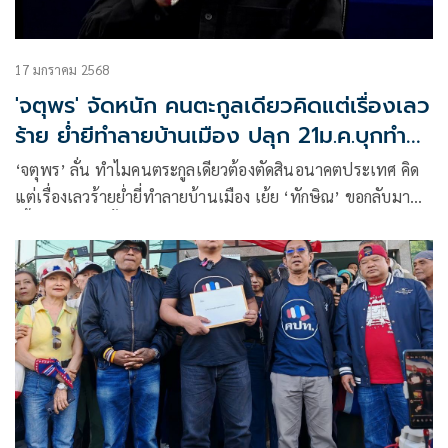
17 มกราคม 2568
'จตุพร' จัดหนัก คนตะกูลเดียวคิดแต่เรื่องเลว
ร้าย ย่ำยีทำลายบ้านเมือง ปลุก 21ม.ค.บุกทำ
เนียบฯ
‘จตุพร’ ลั่น ทำไมคนตระกูลเดียวต้องตัดสินอนาคตประเทศ คิด
แต่เรื่องเลวร้ายย่ำยี่ทำลายบ้านเมือง เย้ย ‘ทักษิณ’ ขอกลับมา
เลี้ยงหลานแต่ตั้งบ่อนหาประโยชน์แบ่งกลุ่มทุนเทา ซัดบังอาจใช้
ประเทศเป็นแหล่งฟอกเงิน ซ่อนเร้นยกพนันออนไลน์ถูก
กฎหมายมอมเมาเยาวชน เชื่อ ‘บ่อน-ชั้น 14-แพทยสภา-อัล
ไพน์’ เป็นของร้อนแผดเผารัฐบาล