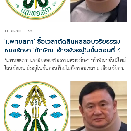
11 เมษายน 2568
'แพทยสภา' ซื้อเวลาตัดสินผลสอบจริยธรรม
หมอรักษา 'ทักษิณ' อ้างยังอยู่ในขั้นตอนที่ 4
‘แพทยสภา’ แจงยิบสอบจริยธรรมหมอรักษา ‘ทักษิณ’ ยันมีไทม์
ไลน์ชัดเจน ยังอยู่ในขั้นตอนที่ 4 ไม่ถึงกรอบเวลา 6 เดือน จับตา
หากพิจารณาแล้วเสร็จส่งต่อสภานายกพิเศษรับรองคือ
‘รมว.สาธารณสุข’ ถ้ามีข้อโต้แย้งต้องนำกลับบอร์ดแพทยสภา
พิจารณาอีก ด้าน ‘หมออมร’ อิสระเต็มที่ ระบุ 3 ขั้นตอนที่้เหลือ
ต้องผ่าน กก.แพทยสภา 70 คน