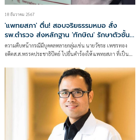
18 ธันวาคม 2567
'แพทยสภา' ตื่น! สอบจริยธรรมหมอ สั่ง
รพ.ตำรวจ ส่งหลักฐาน 'ทักษิณ' รักษาตัวชั้น
14
ความคืบหน้ากรณีมีบุคคลหลายกลุ่มเช่น นายวัชระ เพชรทอง
อดีตส.ส.พรรคประชาธิปัตย์ ไปยื่นคำร้องให้แพทยสภา ที่เป็น
องค์กรวิชาชีพด้านการแพทย์-สาธารณสุข สอบสวนการรักษา
พยาบาลนายทักษิณ ชินวัตร อดีตนายก