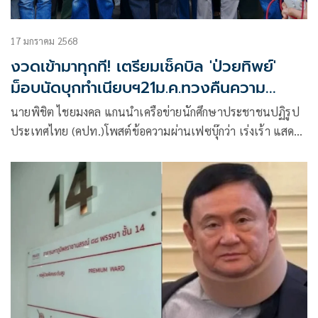
17 มกราคม 2568
งวดเข้ามาทุกที! เตรียมเช็คบิล 'ป่วยทิพย์'
ม็อบนัดบุกทำเนียบฯ21ม.ค.ทวงคืนความ
ยุติธรรม
นายพิชิต ไชยมงคล แกนนำเครือข่ายนักศึกษาประชาชนปฏิรูป
ประเทศไทย (คปท.)โพสต์ข้อความผ่านเฟซบุ๊กว่า เร่งเร้า แสดง
พล