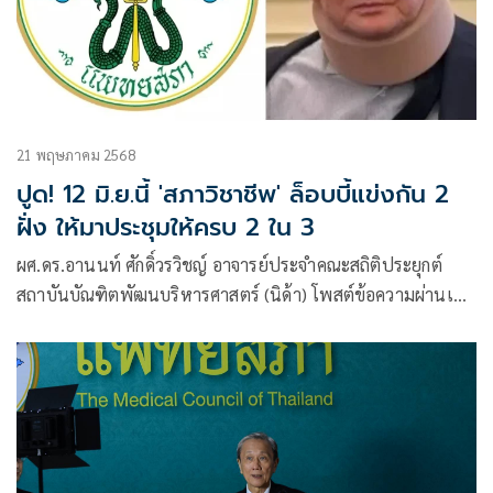
21 พฤษภาคม 2568
ปูด! 12 มิ.ย.นี้ 'สภาวิชาชีพ' ล็อบบี้แข่งกัน 2
ฝั่ง ให้มาประชุมให้ครบ 2 ใน 3
ผศ.ดร.อานนท์ ศักดิ์วรวิชญ์ อาจารย์ประจำคณะสถิติประยุกต์
สถาบันบัณฑิตพัฒนบริหารศาสตร์ (นิด้า) โพสต์ข้อความผ่านเฟ
ซบุ๊ก ระบุว่า