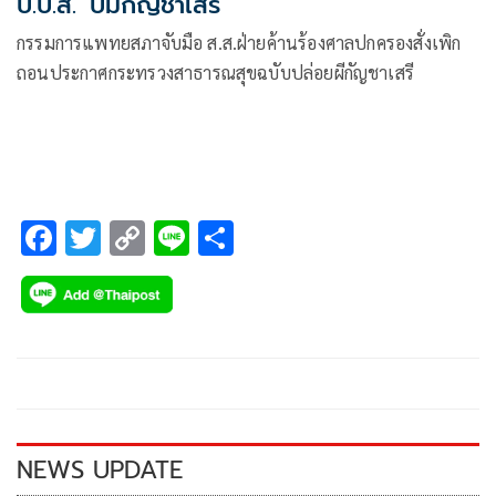
ป.ป.ส.' ปมกัญชาเสรี
กรรมการแพทยสภาจับมือ ส.ส.ฝ่ายค้านร้องศาลปกครองสั่งเพิก
ถอนประกาศกระทรวงสาธารณสุขฉบับปล่อยผีกัญชาเสรี
F
T
C
Li
S
ac
wi
o
n
h
e
tt
p
e
ar
b
er
y
e
o
Li
o
n
k
k
NEWS UPDATE