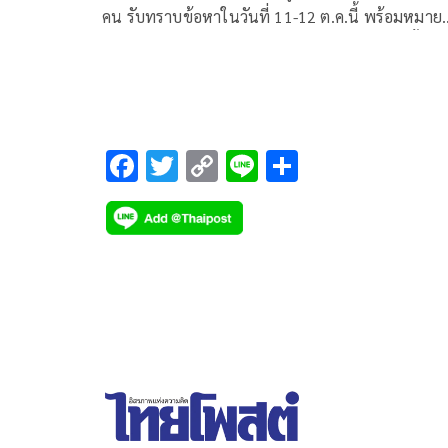
คน รับทราบข้อหาในวันที่ 11-12 ต.ค.นี้ พร้อมหมาย
เรียกดาราชายรุ่นใหญ่ ป.ปลาที่เคยถูกยึกรถหรูครั้งที่ 2 
ไม่มาถูกหมายจับแน่
F
T
C
Li
S
ac
wi
o
n
h
e
tt
p
e
ar
b
er
y
e
o
Li
o
n
k
k