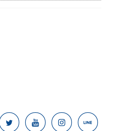
ศึก 'วอลเลย์บอลนักเรียน แชมป์
กีฬา 7HD 2026'