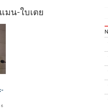
เจแมน-ใบเตย
N
x-
 6