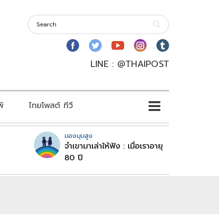
LINE : @THAIPOST
พ์
ไทยโพสต์ ทีวี
มองมุมสูง
จำเขามาเล่าให้ฟัง : เมื่อเราอายุ
80 ปี