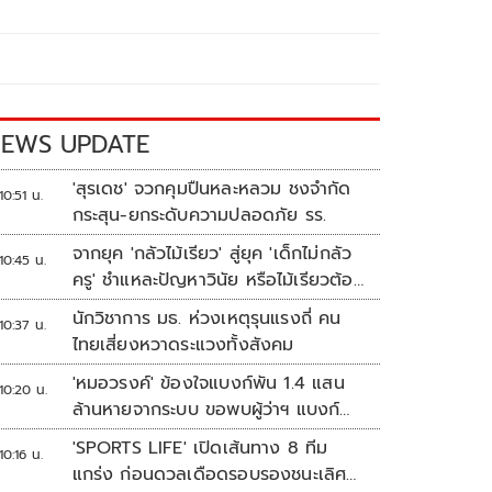
EWS UPDATE
'สุรเดช' จวกคุมปืนหละหลวม ชงจำกัด
10:51 น.
กระสุน-ยกระดับความปลอดภัย รร.
จากยุค 'กลัวไม้เรียว' สู่ยุค 'เด็กไม่กลัว
10:45 น.
ครู' ชำแหละปัญหาวินัย หรือไม้เรียวต้อง
กลับมา?
นักวิชาการ มธ. ห่วงเหตุรุนแรงถี่ คน
10:37 น.
ไทยเสี่ยงหวาดระแวงทั้งสังคม
'หมอวรงค์' ข้องใจแบงก์พัน 1.4 แสน
10:20 น.
ล้านหายจากระบบ ขอพบผู้ว่าฯ แบงก์
ชาติ
'SPORTS LIFE' เปิดเส้นทาง 8 ทีม
10:16 น.
แกร่ง ก่อนดวลเดือดรอบรองชนะเลิศ