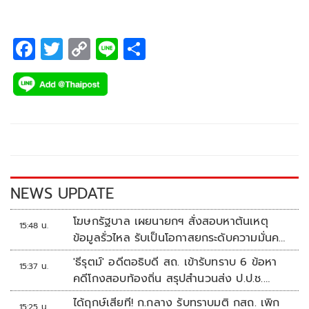
มุ่งปรับแก้มาตรฐานคุณภาพอากาศตรงจุด
F
T
C
Li
S
ac
wi
o
n
h
e
tt
p
e
ar
b
er
y
e
o
Li
o
n
k
k
NEWS UPDATE
โฆษกรัฐบาล เผยนายกฯ สั่งสอบหาต้นเหตุ
15:48 น.
ข้อมูลรั่วไหล รับเป็นโอกาสยกระดับความมั่นคง
ปลอดภัยข้อมูลภาครัฐทั้งระบบ
'ธีรุตม์' อดีตอธิบดี สถ. เข้ารับทราบ 6 ข้อหา
15:37 น.
คดีโกงสอบท้องถิ่น สรุปสำนวนส่ง ป.ป.ช.
สัปดาห์หน้า
ได้ฤกษ์เสียที! ก.กลาง รับทราบมติ กสถ. เพิก
15:25 น.