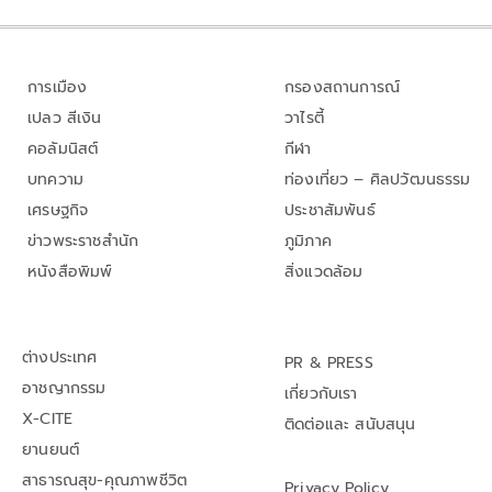
การเมือง
กรองสถานการณ์
เปลว สีเงิน
วาไรตี้
คอลัมนิสต์
กีฬา
บทความ
ท่องเที่ยว – ศิลปวัฒนธรรม
เศรษฐกิจ
ประชาสัมพันธ์
ข่าวพระราชสำนัก
ภูมิภาค
หนังสือพิมพ์
สิ่งแวดล้อม
ต่างประเทศ
PR & PRESS
อาชญากรรม
เกี่ยวกับเรา
X-CITE
ติดต่อและ สนับสนุน
ยานยนต์
สาธารณสุข-คุณภาพชีวิต
Privacy Policy