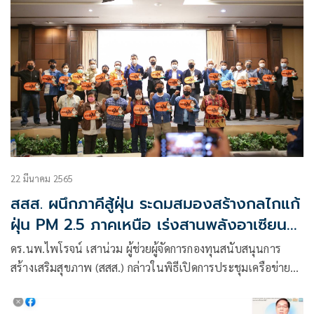
22 มีนาคม 2565
สสส. ผนึกภาคีสู้ฝุ่น ระดมสมองสร้างกลไกแก้
ฝุ่น PM 2.5 ภาคเหนือ เร่งสานพลังอาเซียน
จัดการปัญหาหมอกควันข้ามแดน
ดร.นพ.ไพโรจน์ เสาน่วม ผู้ช่วยผู้จัดการกองทุนสนับสนุนการ
สร้างเสริมสุขภาพ (สสส.) กล่าวในพิธีเปิดการประชุมเครือข่าย
สภาลมหายใจภาคเหนือ