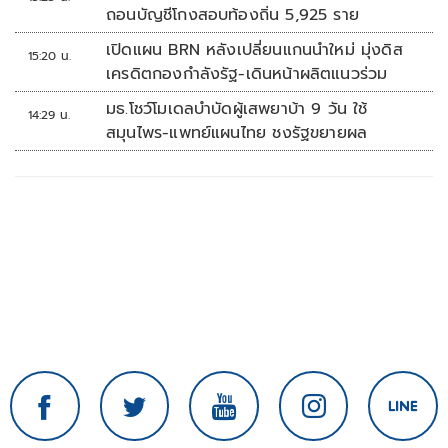
ถอนบัญชีโกงสอบท้องถิ่น 5,925 ราย
เปิดแผน BRN หลังเปลี่ยนแกนนำใหม่ มุ่งดิส
15:20 น.
เครดิตกองกำลังรัฐ-เดินหน้าผลิตแนวร่วม
มธ.โชว์โมเดลบำบัดผู้เสพยาบ้า 9 วัน ใช้
14:29 น.
สมุนไพร-แพทย์แผนไทย ชงรัฐขยายผล