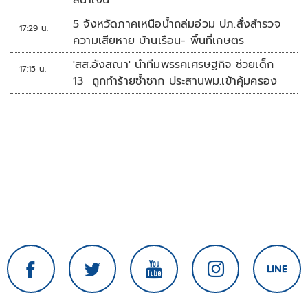
สีน้ำเงิน
5 จังหวัดภาคเหนือน้ำถล่มอ่วม ปภ.สั่งสำรวจ
17:29 น.
ความเสียหาย บ้านเรือน- พื้นที่เกษตร
'สส.อังสณา' นำทีมพรรคเศรษฐกิจ ช่วยเด็ก
17:15 น.
13 ถูกทำร้ายซ้ำซาก ประสานพม.เข้าคุ้มครอง