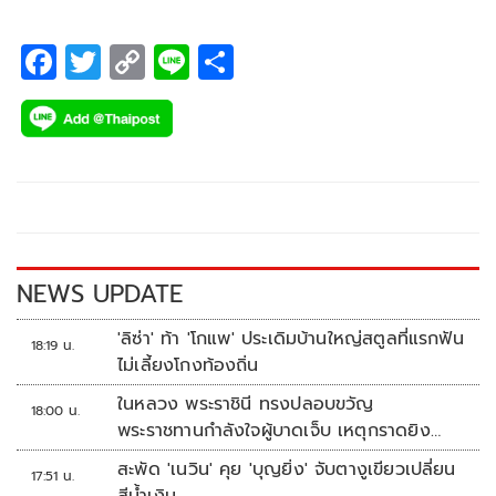
F
T
C
Li
S
ac
wi
o
n
h
e
tt
p
e
ar
b
er
y
e
o
Li
o
n
k
k
NEWS UPDATE
'ลิซ่า' ท้า 'โกแพ' ประเดิมบ้านใหญ่สตูลที่แรกฟัน
18:19 น.
ไม่เลี้ยงโกงท้องถิ่น
ในหลวง พระราชินี ทรงปลอบขวัญ
18:00 น.
พระราชทานกำลังใจผู้บาดเจ็บ เหตุกราดยิง
รร.เทพศิรินทร์นนทบุรี
สะพัด 'เนวิน' คุย 'บุญยิ่ง' จับตางูเขียวเปลี่ยน
17:51 น.