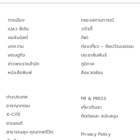
การเมือง
กรองสถานการณ์
เปลว สีเงิน
วาไรตี้
คอลัมนิสต์
กีฬา
บทความ
ท่องเที่ยว – ศิลปวัฒนธรรม
เศรษฐกิจ
ประชาสัมพันธ์
ข่าวพระราชสำนัก
ภูมิภาค
หนังสือพิมพ์
สิ่งแวดล้อม
ต่างประเทศ
PR & PRESS
อาชญากรรม
เกี่ยวกับเรา
X-CITE
ติดต่อและ สนับสนุน
ยานยนต์
สาธารณสุข-คุณภาพชีวิต
Privacy Policy