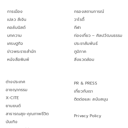
การเมือง
กรองสถานการณ์
เปลว สีเงิน
วาไรตี้
คอลัมนิสต์
กีฬา
บทความ
ท่องเที่ยว – ศิลปวัฒนธรรม
เศรษฐกิจ
ประชาสัมพันธ์
ข่าวพระราชสำนัก
ภูมิภาค
หนังสือพิมพ์
สิ่งแวดล้อม
ต่างประเทศ
PR & PRESS
อาชญากรรม
เกี่ยวกับเรา
X-CITE
ติดต่อและ สนับสนุน
ยานยนต์
สาธารณสุข-คุณภาพชีวิต
Privacy Policy
บันเทิง