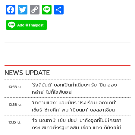
F
T
C
Li
S
ac
wi
o
n
h
e
tt
p
e
ar
b
er
y
e
o
Li
o
n
k
k
NEWS UPDATE
'รังสิมันต์' บอกเปิดทำเนียบฯ รับ 'มิน อ่อง
10:53 น.
หล่าย' ไปก็ไลฟ์บอย!
'มาดามแป้ง' มอบบัตร 'โรงเรียน-อคาเดมี'
10:38 น.
เชียร์ 'ช้างศึก' พบ 'เมียนมา' บอลอาเซียน
'โจ มณฑานี' เย้ย ปชป. มาถึงจุดที่ไม่มีใครเอา
10:15 น.
กระแสข่าวตั้งรัฐบาลส้ม เขียว แดง ก็ยังไม่มีฟ้า