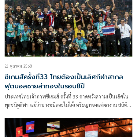
เก็บตัวระยะยาว และการนำวิทยาศาสตร์การกีฬามาใช้เต็มรูป
แบบ พร้อมระบุหากรักษามาตรฐานเช่นนี้ต่อไปเป้าหมายเจ้า
เหรียญทองทำได้แน่
21 ตุลาคม 2568
ซีเกมส์ครั้งที่33 ไทยต้องเป็นเลิศกีฬาสากล
ฟุตบอลชายล่าทองในรอบ8ปี
ประเทศไทยเจ้าภาพซีเกมส์ ครั้งที่ 33 คาดหวังความเป็นเลิศใน
ทุกชนิดกีฬา แม้ว่าบางชนิดจะไม่ได้เหรียญทองแต่ผลงาน สถิติ
ต้องดีขึ้นกว่าเดิม ในขณะที่ ฟุตบอลทีมชาย กีฬายอดนิยม ดร.ก้อง
ศักด ยอดมณี ผู้ว่าการการกีฬาแห่งประเทศไทย (กกท.) คาดหวัง
ถึงเหรียญทอง เพราะเป็นเหรียญใหญ่ โดยครั้งนี้ “ช้างศึก” จะไล่