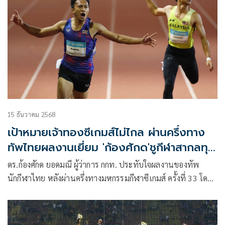
15 ธันวาคม 2568
เป้าหมายเจ้าทองซีเกมส์ไม่ไกล ผ่านครึ่งทาง
ทัพไทยผลงานเยี่ยม 'ก้องศักด'ชูกีฬาสากลทุบ
สถิติเพียบ
ดร.ก้องศักด ยอดมณี ผู้ว่าการ กกท. ประทับใจผลงานของทัพ
นักกีฬาไทย หลังผ่านครึ่งทางมหกรรมกีฬาซีเกมส์ ครั้งที่ 33 โดย
ภาพรวมถือว่ายอดเยี่ยม กีฬาสากลโดดเด่นและแข็งแกร่ง มีการ
ทำลายสถิติหลายรายการ โดยเฉพาะการทำลายสถิติโลก มีให้
เห็นต่อเนื่อง ยกเป็นผลมาจากความมุ่งมั่นตั้งใจของทุกฝ่าย การ