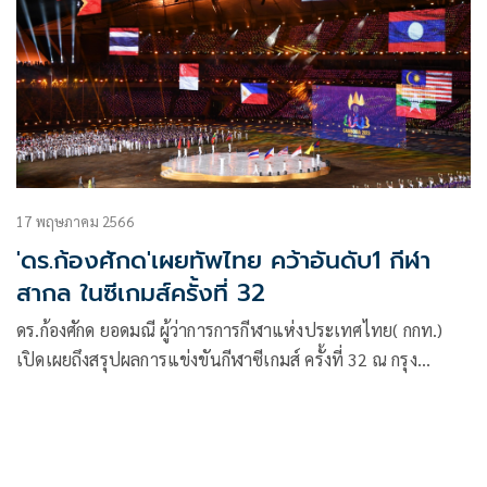
ล่าเหรียญทองแรกในรอบ 8 ปี
17 พฤษภาคม 2566
'ดร.ก้องศักด'เผยทัพไทย คว้าอันดับ1 กีฬา
สากล ในซีเกมส์ครั้งที่ 32
ดร.ก้องศักด ยอดมณี ผู้ว่าการการกีฬาแห่งประเทศไทย( กกท.)
เปิดเผยถึงสรุปผลการแข่งขันกีฬาซีเกมส์ ครั้งที่ 32 ณ กรุง
พนมเปญกัมพูชา ระหว่างวันที่ 5 – 17 พฤษภาคม 2566 ว่า