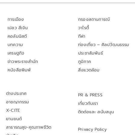
การเมือง
กรองสถานการณ์
เปลว สีเงิน
วาไรตี้
คอลัมนิสต์
กีฬา
บทความ
ท่องเที่ยว – ศิลปวัฒนธรรม
เศรษฐกิจ
ประชาสัมพันธ์
ข่าวพระราชสำนัก
ภูมิภาค
หนังสือพิมพ์
สิ่งแวดล้อม
ต่างประเทศ
PR & PRESS
อาชญากรรม
เกี่ยวกับเรา
X-CITE
ติดต่อและ สนับสนุน
ยานยนต์
สาธารณสุข-คุณภาพชีวิต
Privacy Policy