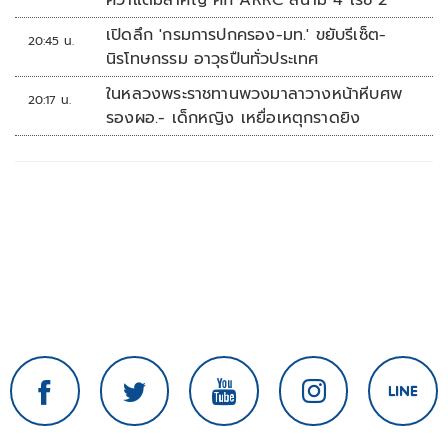
คว้าแต้มสำคัญ ศึก ARRC สนาม 4 เรซ 2
เปิดลึก 'กรมการปกครอง-มท.' ขยับรีเซ็ต-
20:45 น.
นิรโทษกรรม อาวุธปืนทั่วประเทศ
ในหลวงพระราชทานพวงมาลาวางหน้าหีบศพ
20:17 น.
รองผอ.- เด็กหญิง เหยื่อเหตุกราดยิง