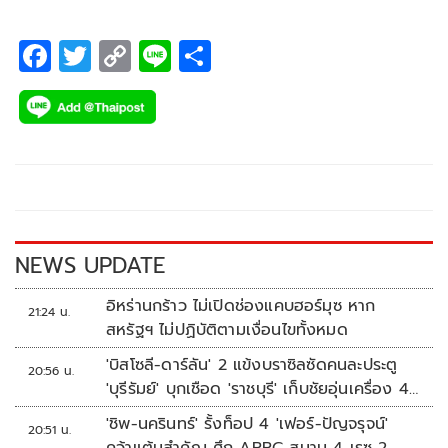
F
T
C
Li
S
ac
wi
o
n
h
e
tt
p
e
ar
b
er
y
e
o
Li
o
n
k
k
NEWS UPDATE
อิหร่านกร้าว ไม่เปิดช่องแคบฮอร์มุซ หาก
21:24 น.
สหรัฐฯ ไม่ปฏิบัติตามเงื่อนไขทั้งหมด
'บิสโซลี-ดาร์ลัน' 2 แข้งบราซิลซัดคนละประตู
20:56 น.
'บุรีรัมย์' บุกเชือด 'ราชบุรี' เก็บชัยอุ่นเครื่อง 4
นัดรวด
'ชิพ-นครินทร์' รั้งท็อป 4 'เฟอร์-ปัญจรุจน์'
20:51 น.