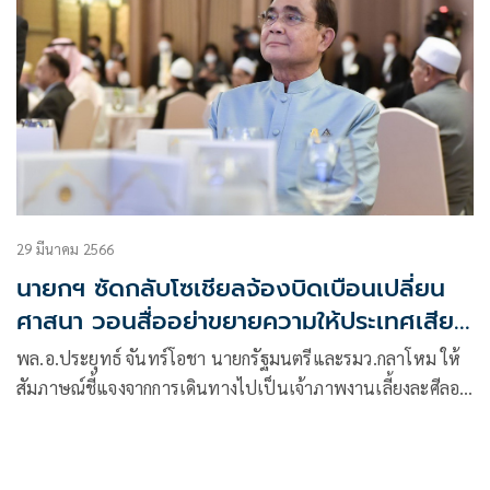
29 มีนาคม 2566
นายกฯ ซัดกลับโซเชียลจ้องบิดเบือนเปลี่ยน
ศาสนา วอนสื่ออย่าขยายความให้ประเทศเสีย
หาย
พล.อ.ประยุทธ์ จันทร์โอชา นายกรัฐมนตรีและรมว.กลาโหม ให้
สัมภาษณ์ชี้แจงจากการเดินทางไปเป็นเจ้าภาพงานเลี้ยงละศีลอด
เดือนรอมฎอน ฮิจเราะห์ศักราช 1444 เมื่อวันที่ 28 มี.ค.ที่ผ่านมา
ว่า อย่าลืมว่าประเทศไทยเรามีศาสนาหลักอยู่