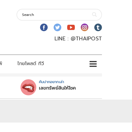
LINE : @THAIPOST
พ์
ไทยโพสต์ ทีวี
คันปากอยากเล่า
เลขทรัพย์สินให้โชค