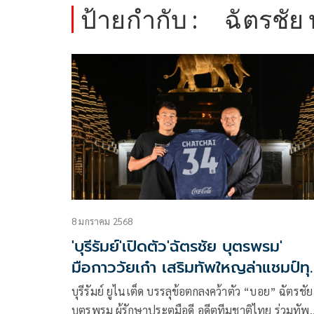
ป้ายกำกับ :
ฉัตรชัย
8 มกราคม 2568
'บุรีรัมย์'เปิดตัว'ฉัตรชัย บุตรพรม'
มือกาววัยเก๋า เสริมทัพใหญล่าแชมป์ทุ
รายการ
บุรีรัมย์ ยูไนเต็ด บรรลุข้อตกลงคว้าตัว “บอย” ฉัตรชัย
บุตรพรม ผู้รักษาประตูมือดี อดีตทีมชาติไทย ร่วมทัพ