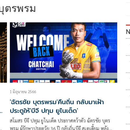
 บุตรพรม
N
1 มิถุนายน 2566
'ฉัตรชัย บุตรพรม'คืนถิ่น กลับมาเฝ้า
ก
ประตูให้'บีจี ปทุม ยูไนเต็ด'
สโมสร บีจี ปทุม ยูไนเต็ด ประกาศคว้าตัว ฉัตรชัย บุตร
พรม ผู้รักษาประตูวัย 36 ปี กลับถิ่นบีจี สเตเดี้ยม หลัง