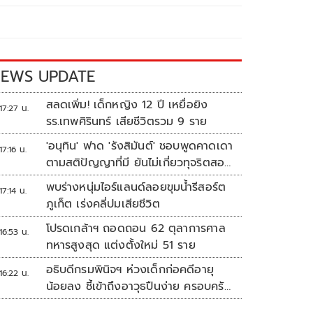
EWS UPDATE
สลดเพิ่ม! เด็กหญิง 12 ปี เหยื่อยิง
17:27 น.
รร.เทพศิรินทร์ เสียชีวิตรวม 9 ราย
'อนุทิน' ฟาด 'รังสิมันต์' ชอบพูดคาดเดา
17:16 น.
ตามสติปัญญาที่มี ยันไม่เกี่ยวทุจริตสอบ
ท้องถิ่น
พบร่างหนุ่มไอร์แลนด์ลอยขุมน้ำรีสอร์ต
17:14 น.
ภูเก็ต เร่งคลี่ปมเสียชีวิต
โปรดเกล้าฯ ถอดถอน 62 ตุลาการศาล
16:53 น.
ทหารสูงสุด แต่งตั้งใหม่ 51 ราย
อธิบดีกรมพินิจฯ ห่วงเด็กก่อคดีอายุ
16:22 น.
น้อยลง ชี้เข้าถึงอาวุธปืนง่าย ครอบครัว
แตกแยกเป็นชนวนสำคัญ