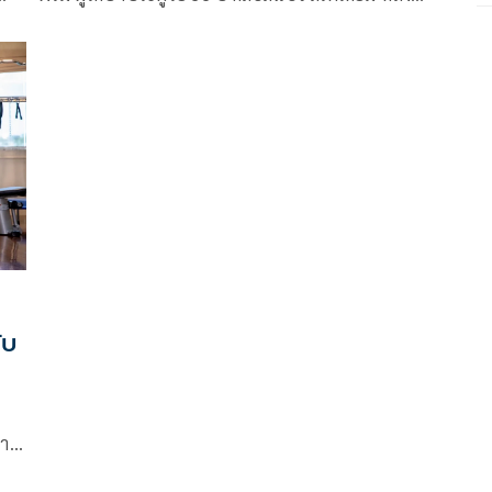
ง
หมดสัญญายืมตัวจาก พีที ประจวบ เอฟซี ทีมอันดับ 11
ทศ
ศึกรีโว่ ไทยลีก ฤดูกาล 2022-23 ซึ่งทำให้เจ้าตัวได้กลับมา
ยืนด่านสุดท้ายกับทีมบีจีพียู อีกครั้ง หลังย้ายมาร่วมทัพ
“เดอะ แรบบิท” เมื่อปี 2019
ับ
บาด
ระตู