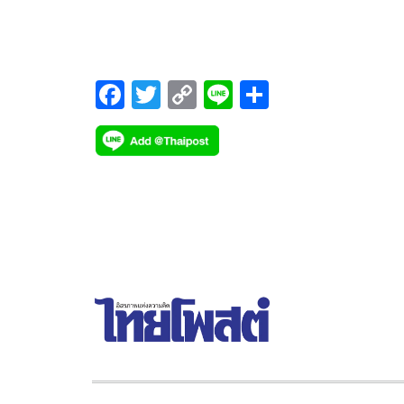
ทีมชาติไทย ชุดแชมป์ AFF Suzuki Cup 2020 โดยมี
นพ.พรเทพ ม้ามณี ผู้อำนวยการ สถาบันเวชศาสตร์กา
กีฬาและออกกำลังกาย (BASEM) รพ.กรุงเทพ และ
นพ.ภคภณ อิสรไกรศีล ศัลยแพทย์กระดูกและข้อ ด้าน
F
T
C
Li
S
ผ่าตัดผ่านกล้องข้อเข่าและข้อไหล่ เมื่อวันอังคารที่ 4
ac
wi
o
n
h
มกราคม 2565 เวลา 13.00-14.00 น. ณ BASEM ชั้น 
e
tt
p
e
ar
โรงพยาบาลกรุงเทพ
b
er
y
e
o
Li
o
n
k
k