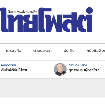
เศรษฐกิจ
ต่างประเทศ
บันเทิง
หนังสือพิม
ผักกาดหอม
วิสามัญบันเทิง
ดับไฟใต้มันไม่ง่าย
สุภาพบุรุษผู้อาวุโส?