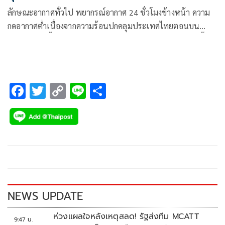
ลักษณะอากาศทั่วไป พยากรณ์อากาศ 24 ชั่วโมงข้างหน้า ความ
กดอากาศต่ำเนื่องจากความร้อนปกคลุมประเทศไทยตอนบน
ลักษณะเช่นนี้ทำให้ประเทศไทยตอนบนมีอากาศร้อนหลายพื้นที่
F
T
C
Li
S
ac
wi
o
n
h
e
tt
p
e
ar
b
er
y
e
o
Li
o
n
k
k
NEWS UPDATE
ห่วงแผลใจหลังเหตุสลด! รัฐส่งทีม MCATT
9:47 น.