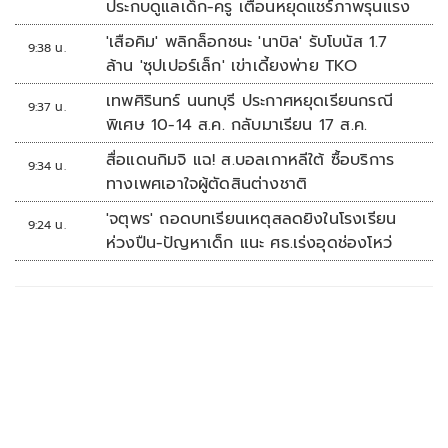
ประกบดูแลเด็ก-ครู เตือนหยุดแชร์ภาพรุนแรง
'เสือคิม' พลิกล็อกชนะ 'นาบิล' รับโบนัส 1.7
9:38 น.
ล้าน 'ซุปเปอร์เล็ก' เข่าเดี้ยงพ่าย TKO
เทพศิรินทร์ นนทบุรี ประกาศหยุดเรียนกรณี
9:37 น.
พิเศษ 10-14 ส.ค. กลับมาเรียน 17 ส.ค.
สื่อแดนกิมจิ แฉ! ส.บอลเกาหลีใต้ ซื้อบริการ
9:34 น.
ทางเพศเอาใจผู้ตัดสินต่างชาติ
'จตุพร' ถอดบทเรียนเหตุสลดยิงในโรงเรียน
9:24 น.
ห่วงปืน-ปัญหาเด็ก แนะ ศธ.เร่งอุดช่องโหว่